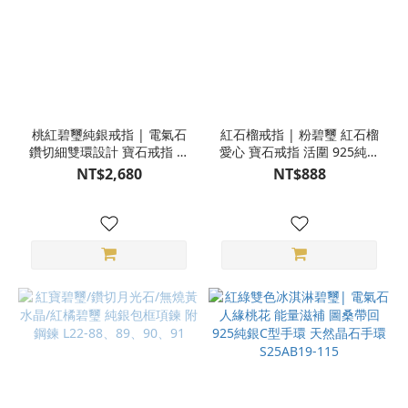
桃紅碧璽純銀戒指 | 電氣石
紅石榴戒指 | 粉碧璽 紅石榴
鑽切細雙環設計 寶石戒指 活
愛心 寶石戒指 活圍 925純銀
圍 925純銀 M05-91
S23AP19-09,10
NT$2,680
NT$888