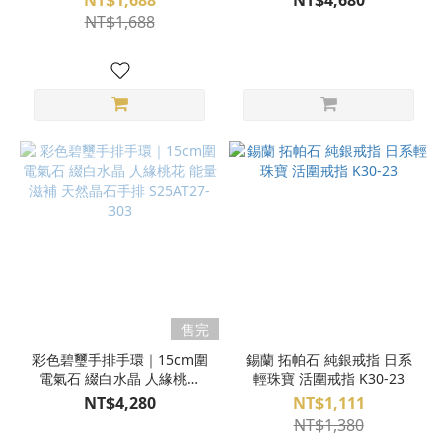
NT$1,688
NT$4,680
萄石 中性款 純銀 天然水晶
S25AT27-302
NT$1,688
手環 S25AU0901
售完
彩色碧璽手排手環｜15cm圍
錫蘭 拓帕石 純銀戒指 日系
電氣石 綴白水晶 人緣桃花
輕珠寶 活圍戒指 K30-23
能量滋補 天然晶石手排
NT$4,280
NT$1,111
S25AT27-303
NT$1,380