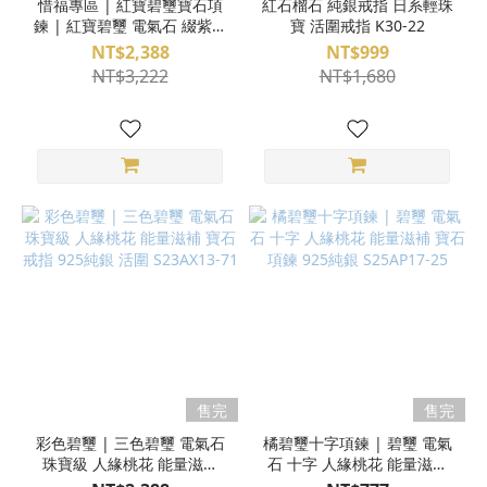
惜福專區 | 紅寶碧璽寶石項
紅石榴石 純銀戒指 日系輕珠
鍊 | 紅寶碧璽 電氣石 綴紫牙
寶 活圍戒指 K30-22
烏 鑲嵌 鑽切面 人緣桃花 能
NT$2,388
NT$999
量滋補 寶石項鍊 L22-99-A
NT$3,222
NT$1,680
售完
售完
彩色碧璽 | 三色碧璽 電氣石
橘碧璽十字項鍊 | 碧璽 電氣
珠寶級 人緣桃花 能量滋補
石 十字 人緣桃花 能量滋補
寶石戒指 925純銀 活圍
寶石項鍊 925純銀 S25AP17-