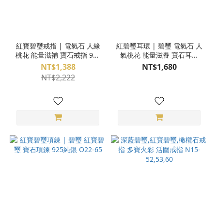
紅寶碧璽戒指 | 電氣石 人緣
紅碧璽耳環 | 碧璽 電氣石 人
桃花 能量滋補 寶石戒指 925
氣桃花 能量滋養 寶石耳環
純銀 活圍 J13-99
925純銀 N22-21
NT$1,388
NT$1,680
NT$2,222