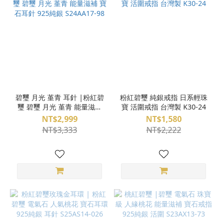
碧璽 月光 堇青 耳針 |粉紅碧
粉紅碧璽 純銀戒指 日系輕珠
璽 碧璽 月光 堇青 能量滋補
寶 活圍戒指 台灣製 K30-24
寶石耳針 925純銀 S24AA17-
NT$2,999
NT$1,580
98
NT$3,333
NT$2,222