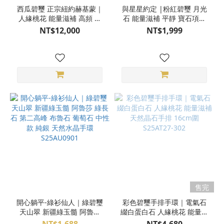
西瓜碧璽 正宗紐約赫基蒙｜
與星星約定 |粉紅碧璽 月光
人緣桃花 能量滋補 高頻 閃
石 能量滋補 平靜 寶石項鍊
耀 圖桑帶回 荷蘭藝術家
925純銀 4AA04-35
NT$12,000
NT$1,999
Richard製作 純銀手工編織
天然水晶項鍊 S25AO12-002
售完
開心躺平-綠衫仙人｜綠碧璽
彩色碧璽手排手環｜電氣石
天山翠 新疆綠玉髓 阿魯莎
綴白蛋白石 人緣桃花 能量滋
綠長石 第二高峰 布魯石 葡
補 天然晶石手排 16cm圍