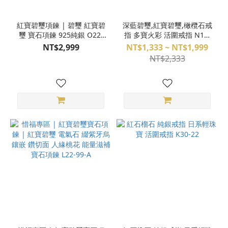
紅寶碧璽項鍊 | 碧璽 紅寶碧
深藍碧璽,紅寶碧璽,橄欖石戒
璽 寶石項鍊 925純銀 O22-
指 多寶火彩 活圍戒指 N15-
65
52,53,60
NT$2,999
NT$1,333 ~ NT$1,999
NT$2,333