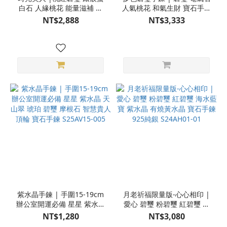
白石 人緣桃花 能量滋補 寶
人氣桃花 和氣生財 寶石手鍊
石項鍊 925純銀 2HH04-
925純銀 N15-62
NT$2,888
NT$3,333
100-A
紫水晶手鍊 | 手圍15-19cm
月老祈福限量版-心心相印 |
辦公室開運必備 星星 紫水晶
愛心 碧璽 粉碧璽 紅碧璽 海
天山翠 琥珀 碧璽 摩根石 智
水藍寶 紫水晶 有燒黃水晶
NT$1,280
NT$3,080
慧貴人 頂輪 寶石手鍊
寶石手鍊 925純銀