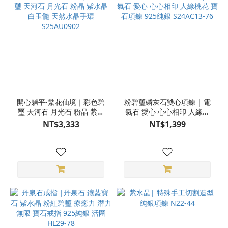
開心躺平-繁花仙境｜彩色碧
粉碧璽磷灰石雙心項鍊 | 電
璽 天河石 月光石 粉晶 紫水
氣石 愛心 心心相印 人緣桃
晶 白玉髓 天然水晶手環
花 寶石項鍊 925純銀
NT$3,333
NT$1,399
S25AU0902
S24AC13-76