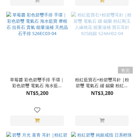
售完
草莓醬 彩色碧璽手排 手環｜
粉紅藍寶石+粉碧璽耳針 |粉
彩色碧璽 電氣石 海水藍寶
碧璽 電氣石 綴 錫蘭 粉紅剛
摩根石 拉長石 貴氣 能量滋
玉 人緣桃花 能量滋補 寶石
NT$5,200
NT$3,280
補 天然晶石手排 S26EC03-
耳針 925純銀 S24AH02-04
04