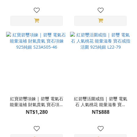
紅寶碧璽項鍊 | 碧璽 電氣石
紅碧璽活圍戒指 | 碧璽 電氣
能量滋補 財氣貴氣 寶石項鍊
石 人氣桃花 能量滋養 寶石
925純銀 S23AS05-46
戒指 活圍 925純銀 L22-79
NT$1,280
NT$888