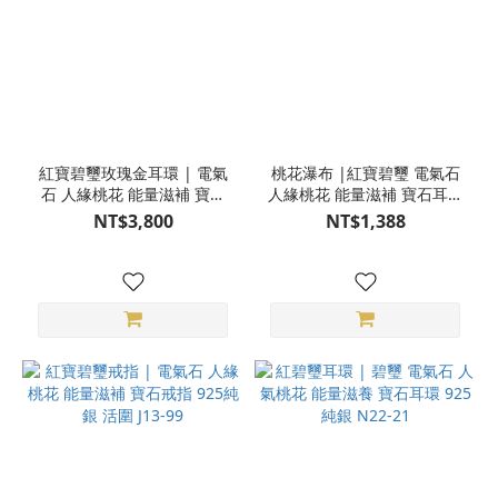
紅寶碧璽玫瑰金耳環 | 電氣
桃花瀑布 |紅寶碧璽 電氣石
石 人緣桃花 能量滋補 寶石
人緣桃花 能量滋補 寶石耳環
耳環 925純銀 耳針
925純銀 耳針 S24AD17-41
NT$3,800
NT$1,388
S25AR23-111