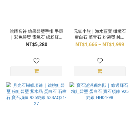
跳躍音符 糖果碧璽手排 手環
元氣小熊｜海水藍寶 橄欖石
｜彩色碧璽 電氣石 綴粉紅蛋
蛋白石 堇青石 粉碧璽 純銀
白石 月光石 事業 正財 能量
項鍊 S24AI12-901~905
NT$5,280
NT$1,666 ~ NT$1,999
滋補 天然晶石手排
S26EC03-03