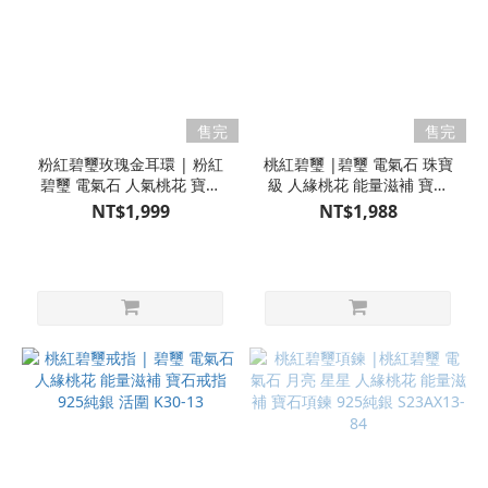
售完
售完
粉紅碧璽玫瑰金耳環 | 粉紅
桃紅碧璽 |碧璽 電氣石 珠寶
碧璽 電氣石 人氣桃花 寶石
級 人緣桃花 能量滋補 寶石
耳環 925純銀 耳針
戒指 925純銀 活圍
NT$1,999
NT$1,988
S25AS14-026
S23AX13-73