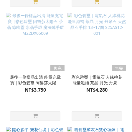
售完
售完
最後一條樣品出清 能量充電
彩色碧璽｜電氣石 人緣桃花
寶 |彩色碧璽 阿魯莎太陽石
能量滋補 茶晶 月光 丹泉石
茶晶 綠幽靈 水晶手環 魔法
天然晶石手排 13~17圍
NT$3,750
NT$4,280
陣手環 M22DX05009
S25AS12-001