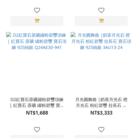
S25AV15-005
S24AH01-01
D2紅寶石原礦綴粉碧璽項鍊
月光圓舞曲 |奶茶月光石 橙
| 紅寶石 原礦 綴粉碧璽 寶石
月光石 粉紅碧璽 拉長石 寶
項鍊 925純銀 Q24AE30-941
石項鍊 925純銀 3AU13-24
NT$1,688
NT$3,333