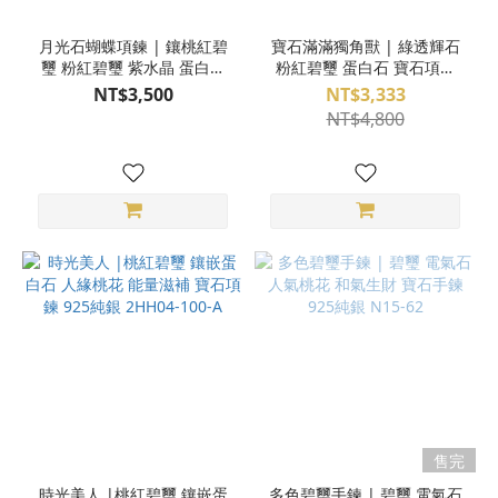
月光石蝴蝶項鍊 | 鑲桃紅碧
寶石滿滿獨角獸 | 綠透輝石
璽 粉紅碧璽 紫水晶 蛋白石
粉紅碧璽 蛋白石 寶石項鍊
石榴石 寶石項鍊 925純銀
925純銀 HH04-98
NT$3,500
NT$3,333
S23AQ31-27
NT$4,800
售完
時光美人 |桃紅碧璽 鑲嵌蛋
多色碧璽手鍊 | 碧璽 電氣石