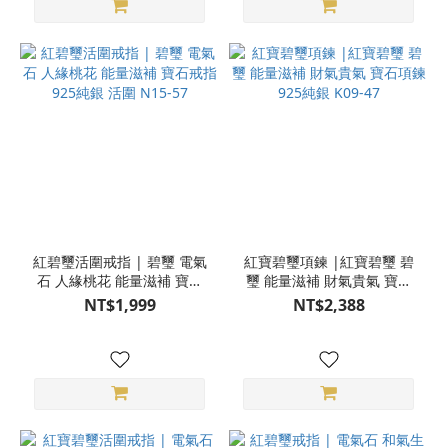
紅碧璽活圍戒指 | 碧璽 電氣
紅寶碧璽項鍊 |紅寶碧璽 碧
石 人緣桃花 能量滋補 寶石
璽 能量滋補 財氣貴氣 寶石
戒指 925純銀 活圍 N15-57
項鍊 925純銀 K09-47
NT$1,999
NT$2,388