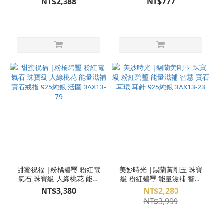
NT$2,388
NT$777
S23AX13-71
25
甜蜜祝福 |粉橘碧璽 粉紅電
美妙時光 |錫蘭黃剛玉 珠寶
氣石 珠寶級 人緣桃花 能量
級 粉紅碧璽 能量滋補 智慧
滋補 寶石戒指 925純銀 活圍
寶石耳環 耳針 925純銀
NT$3,380
NT$2,280
3AX13-79
3AX13-23
NT$3,999