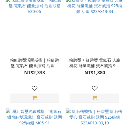
粉紅碧璽活圍戒指 | 粉紅碧
粉碧璽 + 紅碧璽 電氣石 人緣
璽 電氣石 能量滋補 活圍戒
桃花 能量滋補 寶石戒指 925
指 k30-06
純銀 活圍 S23AX13-34
NT$2,333
NT$1,880