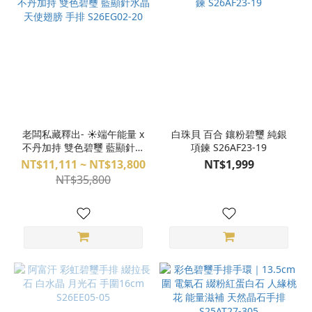
老闆私藏釋出- ☀️端午能量 x
白珠貝 百合 鑲粉碧璽 純銀
不丹加持 雙色碧璽 藍顯針水
項鍊 S26AF23-19
晶 天使翅膀 手排 S26EG02-
NT$11,111 ~ NT$13,800
NT$1,999
20
NT$35,800