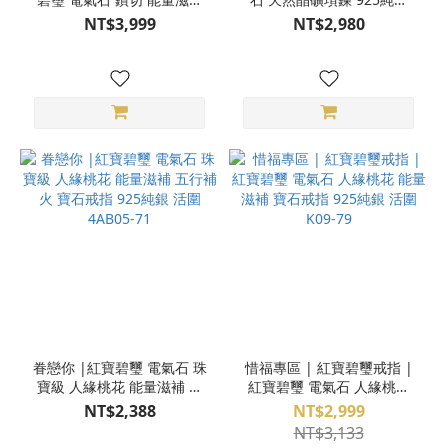
財氣貴氣 寶石戒指 925純銀
S25AS01-01
NT$3,999
NT$2,980
活圍 F22-53
眷戀你 |紅寶碧璽 電氣石 珠
惜福專區 | 紅寶碧璽戒指 |
寶級 人緣桃花 能量滋補 五
紅寶碧璽 電氣石 人緣桃花
行補火 寶石戒指 925純銀 活
能量滋補 寶石戒指 925純銀
NT$2,388
NT$2,999
圍 4AB05-71
活圍 K09-79
NT$3,133