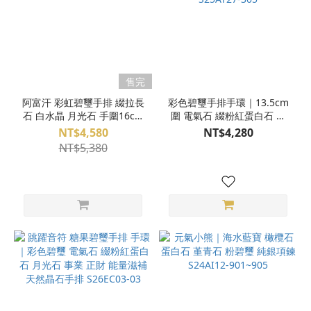
售完
阿富汗 彩虹碧璽手排 綴拉長
彩色碧璽手排手環｜13.5cm
石 白水晶 月光石 手圍16cm
圍 電氣石 綴粉紅蛋白石 人
S26EE05-05
緣桃花 能量滋補 天然晶石手
NT$4,580
NT$4,280
排 S25AT27-305
NT$5,380