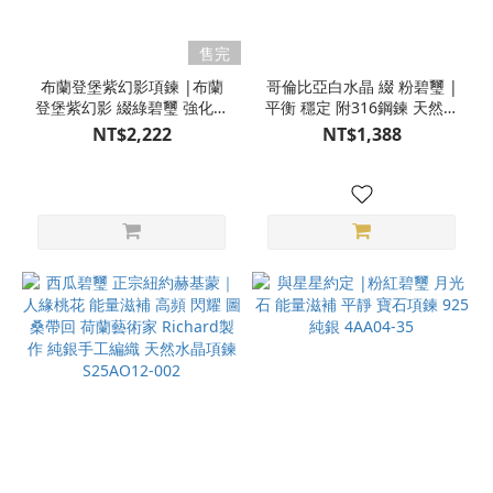
售完
布蘭登堡紫幻影項鍊 |布蘭
哥倫比亞白水晶 綴 粉碧璽 |
登堡紫幻影 綴綠碧璽 強化保
平衡 穩定 附316鋼鍊 天然原
護型 天然晶礦項鍊
礦項鍊 S25AQ07-004
NT$2,222
NT$1,388
S25AT27-203