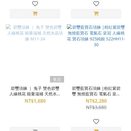
售完
碧璽項鍊 ｜ 兔子 雙色碧璽
碧璽藍寶石項鍊 |粉紅紫碧
人緣桃花 能量滋補 天然水晶
璽 無燒藍寶石 電氣石 皇冠
項鍊 M11-24
人緣桃花 寶石項鍊 925純銀
NT$1,680
NT$2,280
S22HH11-30
NT$3,680