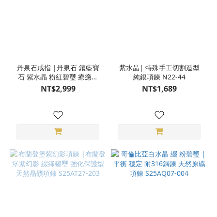
丹泉石戒指 |丹泉石 鑲藍寶
紫水晶| 特殊手工切割造型
石 紫水晶 粉紅碧璽 療癒力
純銀項鍊 N22-44
潛力無限 寶石戒指 925純銀
NT$2,999
NT$1,689
活圍 HL29-78