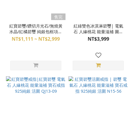
售完
紅寶碧璽/鑽切月光石/無燒黃
紅綠雙色冰淇淋碧璽| 電氣
水晶/紅橘碧璽 純銀包框項鍊
石 人緣桃花 能量滋補 圖桑
附鋼鍊 L22-88、89、90、
帶回 925純銀C型手環 天然
NT$1,111 ~ NT$2,999
NT$3,999
91
晶石手環 S25AB19-115