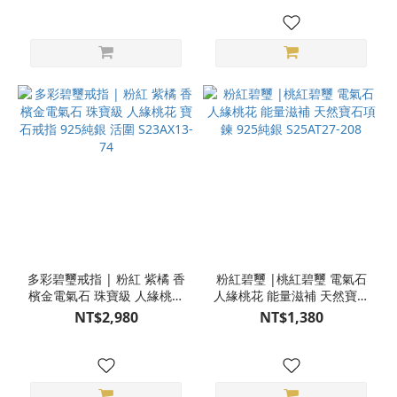
多彩碧璽戒指 | 粉紅 紫橘 香
粉紅碧璽 |桃紅碧璽 電氣石
檳金電氣石 珠寶級 人緣桃花
人緣桃花 能量滋補 天然寶石
寶石戒指 925純銀 活圍
項鍊 925純銀 S25AT27-208
NT$2,980
NT$1,380
S23AX13-74