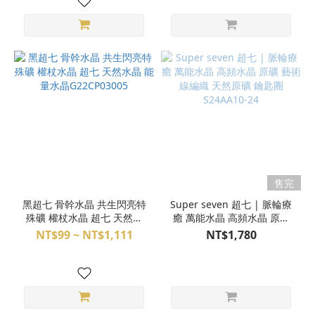
售完
黑超七 骨幹水晶 共生閃亮特
Super seven 超七 | 脈輪療
殊礦 權杖水晶 超七 天然水
癒 萬能水晶 高頻水晶 原礦
晶 能量水晶G22CP03005
藝術線編織 天然原礦 鑰匙圈
NT$99 ~ NT$1,111
NT$1,780
S24AA10-24