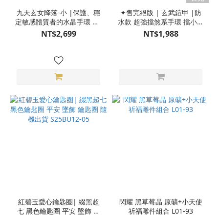
九天玄女降落-小 |保護、穩
✦售完絕版 | 玄武鎧甲 |防
定敏感體質者的水晶手環 ──
水款 超強擋煞系手環 擋小人
與神明共同創作的能量手鍊
擋阿飄 賓士黑碧璽 特殊黑髮
NT$2,699
NT$1,988
黑金超七 紅寶石 彩虹黑曜石
晶 黑膽石 純銀 擋煞 避邪 水
草莓晶 黃玉 硨磲 黑碧璽 紅
晶手環 水晶手鍊 S25BT19-
石榴 鈦晶 白水晶 小手圍仙
01
女款 M24DX05041
紅碧玉愛心鑰匙圈| 綴黑超
閃耀 黑草莓晶 原礦+小天使
七 黑色鑰匙圈 平安 墜飾 鑰
祈福雕件組合 L01-93