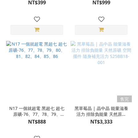
匙圈 隨機出貨 S25BU12-05
NT$399
NT$999
售完
N17 一個就超電 黑超七 超七
黑草莓晶 | 晶中晶 能量滋養
原礦-76、77、78、79、
活力 排除負能量 天然原礦
80、81、82、84、85、86
空間擺件 隨身補充活力
NT$888
NT$3,333
S25BB18-001