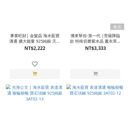
售完
事業旺財| 金髮晶 海水藍寶
佛來幫你-第一代 |菩薩降臨
溝通 擴大能量 925純銀 天然
款 特殊切磨紫水晶 薰衣草紫
寶石項鍊 S23AT16-78
水晶 海水藍寶 藍紋瑪瑙 白
NT$2,222
NT$3,333
水晶 魔法陣手環 水晶手環