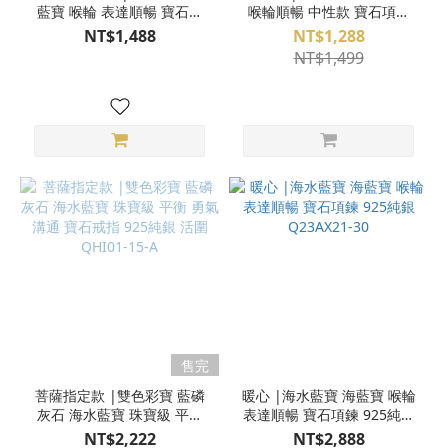
藍寶 喉輪 表達順暢 寶石戒
喉輪順暢 中性款 寶石項鍊
指 925純銀 活圍 S24AB23-
S24AB21-67
NT$1,488
NT$1,288
946
NT$1,499
售完
菩薩指定款 |雙色彩寶 藍磷
暖心 |海水藍寶 海藍寶 喉輪
灰石 海水藍寶 珠寶級 平衡
表達順暢 寶石項鍊 925純銀
勇氣 溝通 寶石戒指 925純銀
Q23AX21-30
NT$2,222
NT$2,888