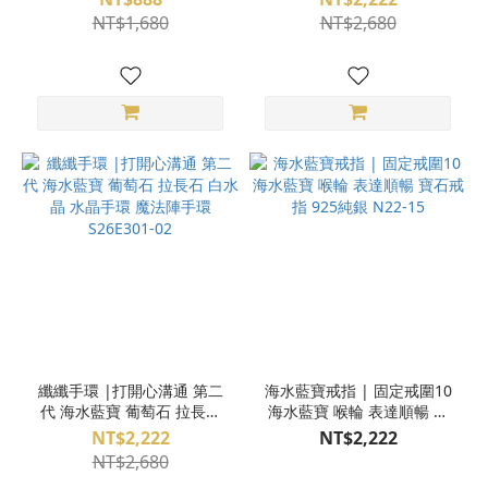
陣手環 S26E301-04
法陣手環 S26E301-03
NT$1,680
NT$2,680
纖纖手環 |打開心溝通 第二
海水藍寶戒指 | 固定戒圍10
代 海水藍寶 葡萄石 拉長石
海水藍寶 喉輪 表達順暢 寶
白水晶 水晶手環 魔法陣手環
石戒指 925純銀 N22-15
NT$2,222
NT$2,222
S26E301-02
NT$2,680