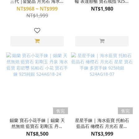
三代 |金髮晶 月光石 海水藍
輪 表達順暢 寶石戒指 925純
寶 藍晶石 青金石 虎眼石 布
銀 活圍 S24AH01-17
NT$968 ~ NT$999
NT$1,980
魯石 鷹眼石 星星收藏家 魔
NT$1,999
法陣手環 水晶手環
M24DX05057
售完
售完
錫蘭 寶石小花手鍊 | 錫蘭 天
星星手鍊 | 海水藍寶 托帕石
然無燒 藍寶石 彩剛玉 丹泉
藍晶石 橄欖石 月光石 星星
海水藍寶 彩碧璽 拓帕石 小
寶石手鍊 多寶手鍊 925純銀
NT$8,500
NT$3,999
花 寶石手鍊 925純銀
S24AG18-07