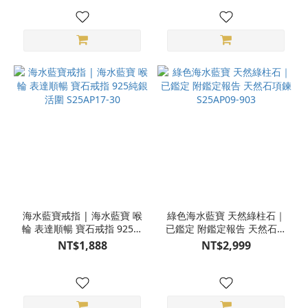
海水藍寶戒指 | 海水藍寶 喉
綠色海水藍寶 天然綠柱石｜
輪 表達順暢 寶石戒指 925純
已鑑定 附鑑定報告 天然石項
銀 活圍 S25AP17-30
鍊 S25AP09-903
NT$1,888
NT$2,999