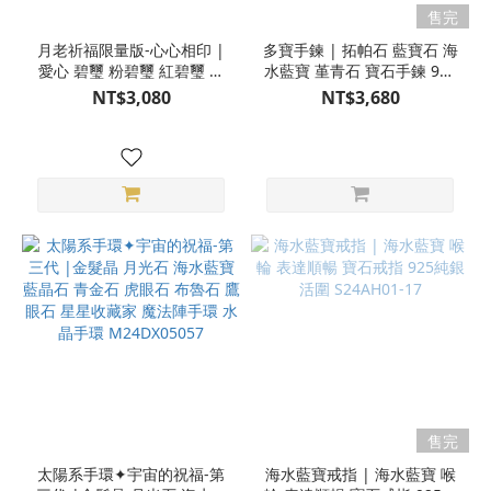
售完
月老祈福限量版-心心相印 |
多寶手鍊 | 拓帕石 藍寶石 海
愛心 碧璽 粉碧璽 紅碧璽 海
水藍寶 堇青石 寶石手鍊 925
水藍寶 紫水晶 有燒黃水晶
純銀 S24AH01-41
NT$3,080
NT$3,680
寶石手鍊 925純銀
S24AH01-01
售完
太陽系手環✦宇宙的祝福-第
海水藍寶戒指 | 海水藍寶 喉