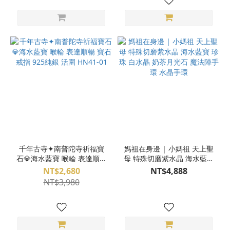
千年古寺✦南普陀寺祈福寶
媽祖在身邊 | 小媽祖 天上聖
石💎海水藍寶 喉輪 表達順暢
母 特殊切磨紫水晶 海水藍寶
寶石戒指 925純銀 活圍
珍珠 白水晶 奶茶月光石 魔
NT$2,680
NT$4,888
HN41-01
法陣手環 水晶手環
NT$3,980