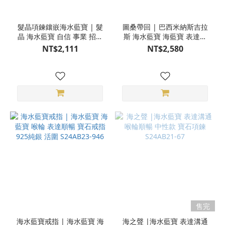
髮晶項鍊鑲嵌海水藍寶 | 髮
圖桑帶回 | 巴西米納斯吉拉
晶 海水藍寶 自信 事業 招財
斯 海水藍寶 海藍寶 表達順
天然石項鍊 925純銀 HG07-
暢 天然石項鍊 史達林純銀
NT$2,111
NT$2,580
46
美國藝術家Scott手工製作
T240312-069
售完
海水藍寶戒指 | 海水藍寶 海
海之聲 |海水藍寶 表達溝通