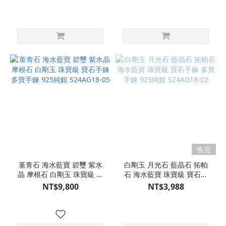
S24AG18-24
售完
堇青石 海水藍寶 碧璽 紫水
白剛玉 月光石 藍晶石 拓帕
晶 摩根石 白剛玉 珠寶級 寶
石 海水藍寶 珠寶級 寶石手
石手鍊 多寶手鍊 925純銀
鍊 多寶手鍊 925純銀
NT$9,800
NT$3,988
S24AG18-05
S24AG18-02