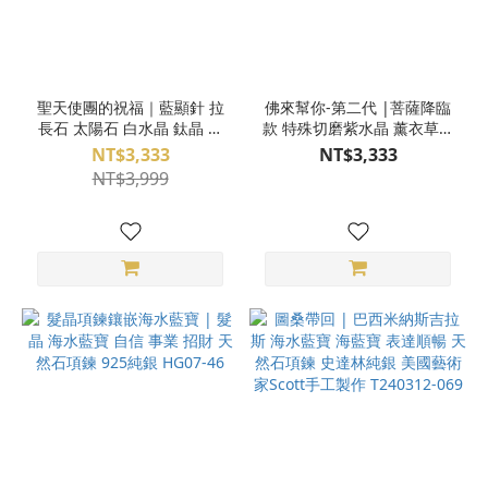
聖天使團的祝福｜藍顯針 拉
佛來幫你-第二代 |菩薩降臨
長石 太陽石 白水晶 鈦晶 銀
款 特殊切磨紫水晶 薰衣草紫
鈦 海水藍寶 純銀隔珠 魔法
水晶 海水藍寶 藍紋瑪瑙 白
NT$3,333
NT$3,333
陣手環 水晶手環
水晶 魔法陣手環 水晶手環
NT$3,999