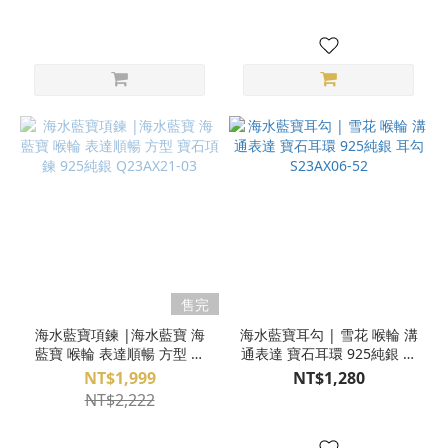
活圍 QHI01-15-A
售完
海水藍寶項鍊 |海水藍寶 海
海水藍寶耳勾 | 雪花 喉輪 溝
藍寶 喉輪 表達順暢 方型 寶
通表達 寶石耳環 925純銀 耳
石項鍊 925純銀 Q23AX21-
勾 S23AX06-52
NT$1,999
NT$1,280
03
NT$2,222