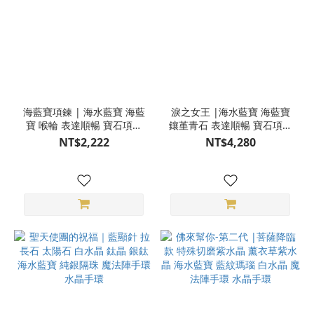
海藍寶項鍊 | 海水藍寶 海藍
淚之女王 |海水藍寶 海藍寶
寶 喉輪 表達順暢 寶石項鍊
鑲堇青石 表達順暢 寶石項鍊
925純銀 S24AE14-81
925純銀 S24AE14-9100
NT$2,222
NT$4,280