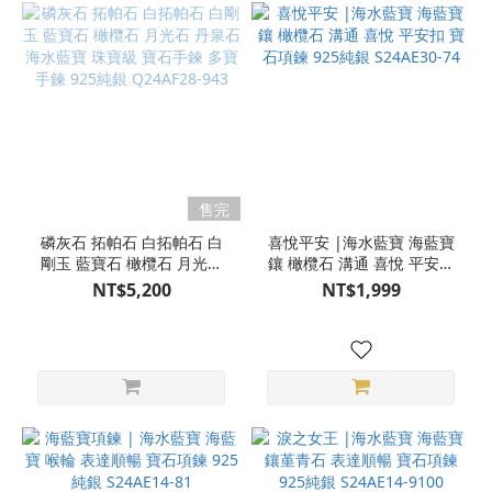
售完
磷灰石 拓帕石 白拓帕石 白
喜悅平安 |海水藍寶 海藍寶
剛玉 藍寶石 橄欖石 月光石
鑲 橄欖石 溝通 喜悅 平安扣
丹泉石 海水藍寶 珠寶級 寶
寶石項鍊 925純銀 S24AE30-
NT$5,200
NT$1,999
石手鍊 多寶手鍊 925純銀
74
Q24AF28-943