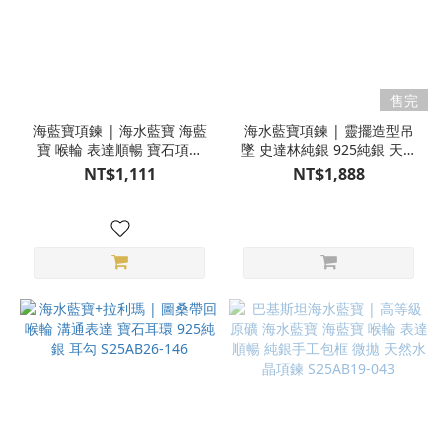
售完
海藍寶項鍊 | 海水藍寶 海藍
海水藍寶項鍊 | 靈擺造型吊
寶 喉輪 表達順暢 寶石項鍊
墜 史達林純銀 925純銀 天然
925純銀 S25AO14-002
石能量項鍊 S25AC06-001
NT$1,111
NT$1,888