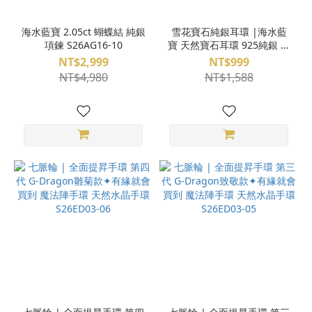
海水藍寶 2.05ct 蝴蝶結 純銀
雪花寶石純銀耳環 |海水藍
項鍊 S26AG16-10
寶 天然寶石耳環 925純銀 耳
釘 L22-97
NT$2,999
NT$999
NT$4,980
NT$1,588