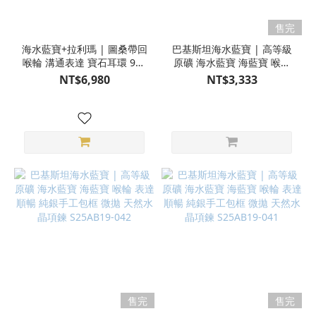
售完
海水藍寶+拉利瑪 | 圖桑帶回
巴基斯坦海水藍寶 | 高等級
喉輪 溝通表達 寶石耳環 925
原礦 海水藍寶 海藍寶 喉輪
純銀 耳勾 S25AB26-146
表達順暢 純銀手工包框 微拋
NT$6,980
NT$3,333
天然水晶項鍊 S25AB19-043
售完
售完