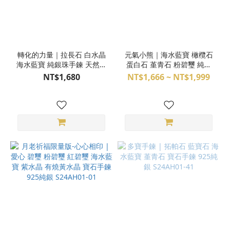
轉化的力量｜拉長石 白水晶
元氣小熊｜海水藍寶 橄欖石
海水藍寶 純銀珠手鍊 天然水
蛋白石 堇青石 粉碧璽 純銀
晶手環 M24DX05060
項鍊 S24AI12-901~905
NT$1,680
NT$1,666 ~ NT$1,999