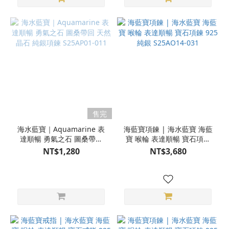
售完
海水藍寶｜Aquamarine 表
海藍寶項鍊 | 海水藍寶 海藍
達順暢 勇氣之石 圖桑帶回
寶 喉輪 表達順暢 寶石項鍊
天然晶石 純銀項鍊
925純銀 S25AO14-031
NT$1,280
NT$3,680
S25AP01-011