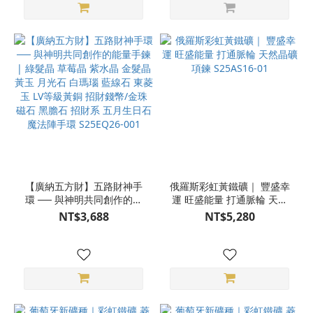
【廣納五方財】五路財神手
俄羅斯彩虹黃鐵礦｜ 豐盛幸
環 ── 與神明共同創作的能
運 旺盛能量 打通脈輪 天然
量手鍊 | 綠髮晶 草莓晶 紫水
晶礦項鍊 S25AS16-01
NT$3,688
NT$5,280
晶 金髮晶 黃玉 月光石 白瑪
瑙 藍線石 東菱玉 LV等級黃
銅 招財錢幣/金珠 磁石 黑膽
石 招財系 五月生日石 魔法
陣手環 S25EQ26-001