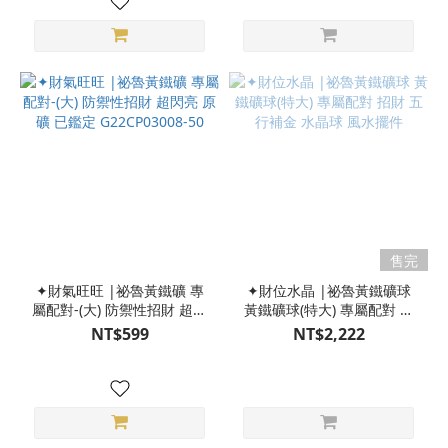
售完
✦財氣旺旺 |祕魯黃鐵礦 專
✦財位水晶 |祕魯黃鐵礦球
屬配對-(大) 防禦性招財 超閃
黃鐵礦球(特大) 專屬配對 招
亮 原礦 已鑑定
財 五行補金 水晶球 風水擺
NT$599
NT$2,222
G22CP03008-50
件