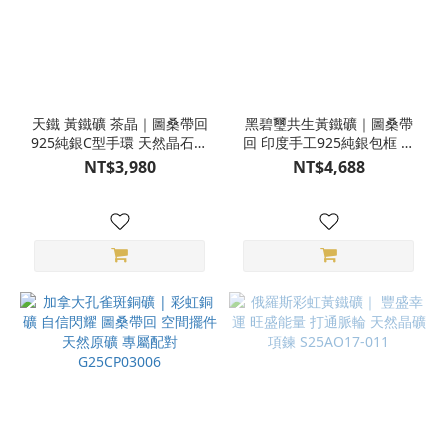
天鐵 黃鐵礦 茶晶｜圖桑帶回
黑碧璽共生黃鐵礦｜圖桑帶
925純銀C型手環 天然晶石手
回 印度手工925純銀包框 天
環 S25AB19-128A
然石項鍊 S25AB25-033
NT$3,980
NT$4,688