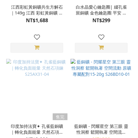
江西彩虹黃銅礦共生方解石
白水晶愛心鑰匙圈| 綴孔雀
｜149g 江西 彩虹黃銅礦 共
斑銅礦 金色鑰匙圈 平安 墜
生方解石 風水 空間藝術擺件
飾 鑰匙圈 隨機出貨
NT$1,688
NT$299
天然原礦 S25BU02-009
S25BU12-02
售完
印度加持法寶✦ 孔雀藍銅礦
藍銅礦 - 閃耀星空 第三眼 靈
｜轉化負面能量 天然石項鍊
性洞察 鬆開執著 空間流動
S25AX31-04
原礦 專屬配對15-20g