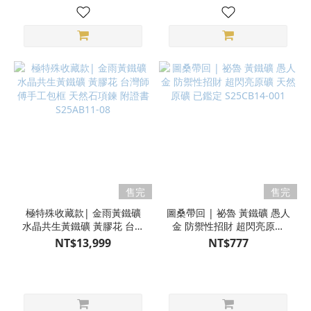
售完
售完
極特殊收藏款| 金雨黃鐵礦
圖桑帶回 | 祕魯 黃鐵礦 愚人
水晶共生黃鐵礦 黃膠花 台灣
金 防禦性招財 超閃亮原礦
師傅手工包框 天然石項鍊 附
天然原礦 已鑑定 S25CB14-
NT$13,999
NT$777
證書 S25AB11-08
001