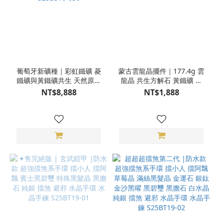
葡萄牙新礦種｜彩虹鐵礦 菱
蒙古雲龍晶擺件｜177.4g 雲
鐵礦與黃鐵礦共生 天然原礦
龍晶 共生方解石 黃鐵礦 空
空間藝術擺件 附銀黑色樹枝
間藝術擺件 天然原礦
NT$8,888
NT$1,888
架 S25BS16-030
S25BR018-03