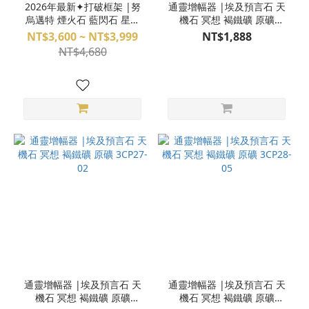
2026年最新✦打破框架 |努
通靈增幅器 |埃及預言石 天
烏邁特 煙火石 藍閃石 星葉
機石 冥想 褐鐵礦 原礦
石 金運石 青金石 蘇打石 黑
3CP27-11
NT$3,600 ~ NT$3,999
NT$1,888
膽石 魔法陣手環 水晶手環
NT$4,680
手排
通靈增幅器 |埃及預言石 天
通靈增幅器 |埃及預言石 天
機石 冥想 褐鐵礦 原礦
機石 冥想 褐鐵礦 原礦