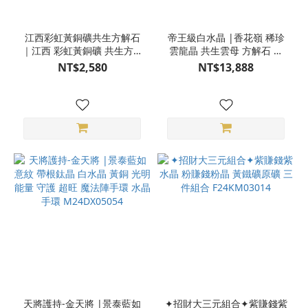
江西彩虹黃銅礦共生方解石
帝王級白水晶 |香花嶺 稀珍
｜江西 彩虹黃銅礦 共生方解
雲龍晶 共生雲母 方解石 黃
石 原礦 桌上型 風水擺件
鐵礦 螢石 辦公室住家玄關
NT$2,580
NT$13,888
S24CG08-14
空間風水擺件 天然水晶 附訂
製金色木座 S24BG08-26
天將護持-金天將 |景泰藍如
✦招財大三元組合✦紫賺錢紫