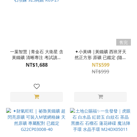
售完
一葉智慧 |青金石 大衛星 含
✦小黃磚 |黃鐵礦 西班牙天
黃鐵礦 清晰專注 考試讀書
然正方形 原礦 已鑑定 (隨機
天然石項鍊 925純銀 K09-27
出貨)
NT$1,688
NT$599
NT$999