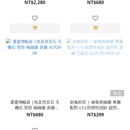
3CP27-02
3CP28-05
NT$2,280
NT$680
售完
通靈增幅器 |埃及預言石 天
財氣旺旺 | 祕魯黃鐵礦 專屬
機石 冥想 褐鐵礦 原礦
配對-(小) 防禦性招財 超閃亮
3CP28-06
原礦 已鑑定 G22CP03008-
NT$680
NT$299
30