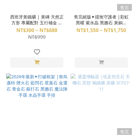
售完
西班牙黃鐵礦 | 黃磚 天然正
售完絕版✦擋煞守護者 |彩虹
方形 專屬配對 五行補金 原
黑曜 紫水晶 黑膽石 黃銅配
礦 已鑑定 O09-95、96、97
飾 純銀配飾 魔法陣手環
NT$300 ~ NT$688
NT$1,550 ~ NT$1,750
M22DX05017
NT$999
售完