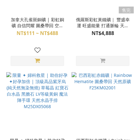
售完
加拿大孔雀斑銅礦 | 彩虹銅
俄羅斯彩虹黃鐵礦｜ 豐盛幸
礦 自信閃耀 圖桑帶回 空間
運 旺盛能量 打通脈輪 天然
擺件 天然原礦 專屬配對
晶礦項鍊 S25AO17-011
NT$111 ~ NT$488
NT$4,888
G25CP03006