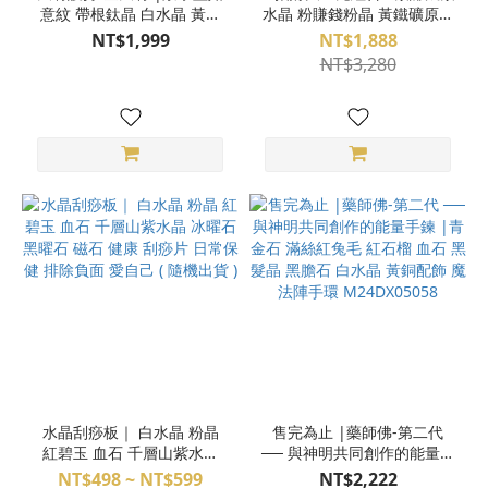
意紋 帶根鈦晶 白水晶 黃銅
水晶 粉賺錢粉晶 黃鐵礦原礦
光明能量 守護 超旺 魔法陣
三件組合 F24KM03014
NT$1,999
NT$1,888
手環 水晶手環 M24DX05054
NT$3,280
水晶刮痧板｜ 白水晶 粉晶
售完為止 |藥師佛-第二代
紅碧玉 血石 千層山紫水晶
── 與神明共同創作的能量手
冰曜石 黑曜石 磁石 健康 刮
鍊 |青金石 滿絲紅兔毛 紅石
NT$498 ~ NT$599
NT$2,222