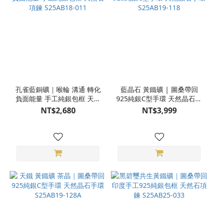
孔雀藍銅礦｜喉輪 溝通 轉化
藍晶石 黃鐵礦 | 圖桑帶回
負面能量 手工純銀包框 天然
925純銀C型手環 天然晶石手
石項鍊 S25AB18-011
環 S25AB19-118
NT$2,680
NT$3,999