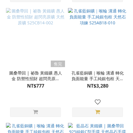
售完
圖桑帶回 | 祕魯 黃鐵礦 愚人
孔雀藍銅礦｜喉輪 溝通 轉化
金 防禦性招財 超閃亮原礦
負面能量 手工純銀包框 天然
天然原礦 S25CB14-002
石項鍊 S25AB18-010
NT$777
NT$3,280