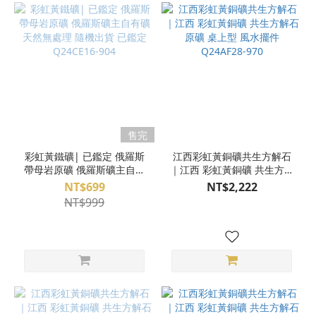
售完
彩虹黃鐵礦| 已鑑定 俄羅斯
江西彩虹黃銅礦共生方解石
帶母岩原礦 俄羅斯礦主自有
｜江西 彩虹黃銅礦 共生方解
礦 天然無處理 隨機出貨 已
石 原礦 桌上型 風水擺件
NT$699
NT$2,222
鑑定 Q24CE16-904
Q24AF28-970
NT$999