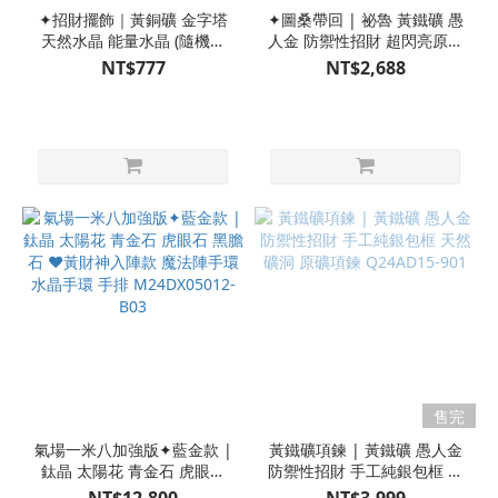
✦招財擺飾｜黃銅礦 金字塔
✦圖桑帶回 | 祕魯 黃鐵礦 愚
天然水晶 能量水晶 (隨機出
人金 防禦性招財 超閃亮原礦
貨) G22BP03002-4
天然原礦 T240320-076
NT$777
NT$2,688
售完
氣場一米八加強版✦藍金款 |
黃鐵礦項鍊 | 黃鐵礦 愚人金
鈦晶 太陽花 青金石 虎眼石
防禦性招財 手工純銀包框 天
黑膽石 ♥黃財神入陣款 魔法
然礦洞 原礦項鍊 Q24AD15-