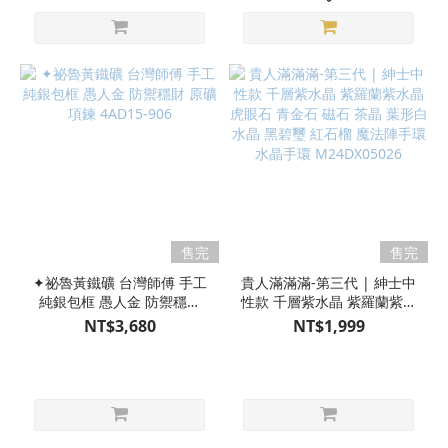
售完
售完
✦祕魯黃鐵礦 台灣師傅 手工
貴人滿滿滿-第三代 | 紳士中
純銀包框 愚人金 防禦穩財
性款 千層紫水晶 紫羅蘭紫水
原礦 項鍊 4AD15-906
晶 虎眼石 青金石 磁石 茶晶
NT$3,680
NT$1,999
葉形白水晶 黑碧璽 紅石榴
魔法陣手環 水晶手環
M24DX05026