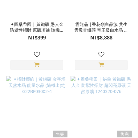
✦圖桑帶回 | 黃鐵礦 愚人金
雲龍晶 |香花嶺白晶簇 共生
防禦性招財 原礦項鍊 隨機出
雲母黃鐵礦 帝王級白水晶 天
貨 T240307-101
然水晶 原礦 桌上型 風水擺
NT$399
NT$8,888
件 附座 4CC18-908
售完
售完