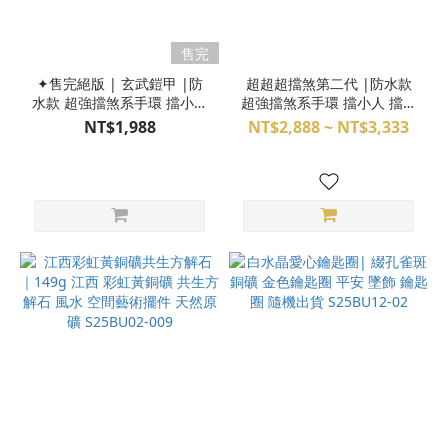
售完
✦售完絕版 | 玄武鎧甲 |防
超超超擋煞第二代 |防水款
水款 超強擋煞系手環 擋小人
超強擋煞系手環 擋小人 擋阿
擋阿飄 賓士黑碧璽 特殊黑髮
飄 草莓晶 滿絲黑髮晶 金運
NT$1,988
NT$2,888 ~ NT$3,333
晶 黑膽石 純銀 擋煞 避邪 水
石 銀鈦 金沙黑曜 黑碧璽 黑
晶手環 水晶手鍊 S25BT19-
膽石 白水晶 純銀 擋煞 避邪
01
水晶手環 水晶手鍊
S25BT19-02