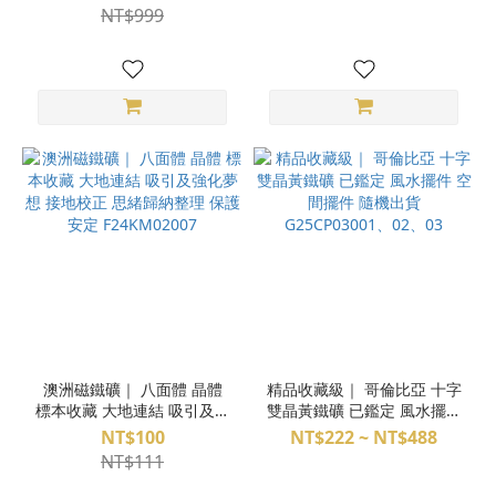
痧片 日常保健 排除負面 愛
榴 血石 黑髮晶 黑膽石 白水
NT$999
自己 ( 隨機出貨 )
晶 黃銅配飾 魔法陣手環
M24DX05058
澳洲磁鐵礦｜ 八面體 晶體
精品收藏級｜ 哥倫比亞 十字
標本收藏 大地連結 吸引及強
雙晶黃鐵礦 已鑑定 風水擺件
化夢想 接地校正 思緒歸納整
空間擺件 隨機出貨
NT$100
NT$222 ~ NT$488
理 保護安定 F24KM02007
G25CP03001、02、03
NT$111