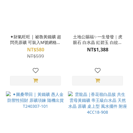
✦財氣旺旺 | 祕魯黃鐵礦 超
土地公賜福✨一生發發｜虎
閃亮原礦 可裝入M號網格鍊
眼石 白水晶 紅碧玉 白紋石
天然原礦 專屬配對 已鑑定
茶晶 黑膽石 石榴石 蓮花硨
NT$580
NT$1,388
G22CP03008-40
磲 魔法陣手環 水晶手環
NT$599
M24DX05011