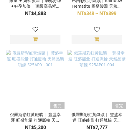
限量 ✦ 婦科救星 | 助你好孕
巴西彩虹赤鐵礦｜Rainbow
✦好孕加倍 | 頂級高品紫牙
Hematite 圖桑帶回 天然原
烏 (純天然無染無燒) 草莓晶
礦 F25KM02001
NT$4,888
NT$349 ~ NT$899
紅寶石 白水晶 黑膽石 LV等
級黃銅 魔法陣手環 天然水晶
手排 M25DX05068
售完
售完
俄羅斯彩虹黃鐵礦｜ 豐盛幸
俄羅斯彩虹黃鐵礦｜ 豐盛幸
運 旺盛能量 打通脈輪 天然
運 旺盛能量 打通脈輪 天然
晶礦項鍊 S25AP01-001
晶礦項鍊 S25AP01-004
NT$5,200
NT$7,777