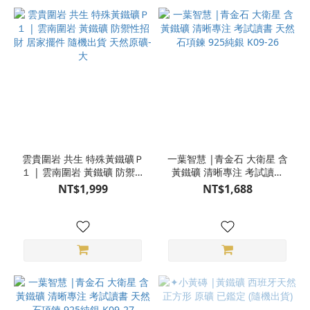
雲貴圍岩 共生 特殊黃鐵礦Ｐ
一葉智慧 |青金石 大衛星 含
１ | 雲南圍岩 黃鐵礦 防禦性
黃鐵礦 清晰專注 考試讀書
招財 居家擺件 隨機出貨 天
天然石項鍊 925純銀 K09-26
NT$1,999
NT$1,688
然原礦-大