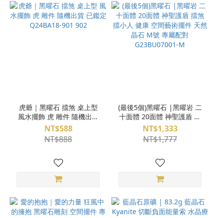
虎爺｜黑曜石 擋煞 桌上型
(最後5個)黑曜石 |黑曜岩 二
風水擺飾 虎 雕件 隨機出貨
十面體 20面體 神聖護盾 擋
已鑑定 Q24BA18-901 902
煞 擋小人 健康 空間藝術擺
NT$588
NT$1,333
件 天然晶石 M號 專屬配對
NT$888
NT$1,777
G23BU07001-M