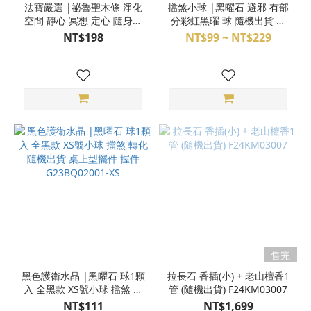
法寶嚴選 |祕魯聖木條 淨化
擋煞小球 |黑曜石 避邪 有部
空間 靜心 冥想 定心 隨身攜
分彩虹黑曜 球 隨機出貨 專
帶 能量 M24DX32001
屬配對 3BQ31-
NT$198
NT$99 ~ NT$229
01,04,05,06,07,10,13
售完
黑色護衛水晶 |黑曜石 球1顆
拉長石 香插(小) + 老山檀香1
入 全黑款 XS號小球 擋煞 轉
管 (隨機出貨) F24KM03007
化 隨機出貨 桌上型擺件 握
NT$111
NT$1,699