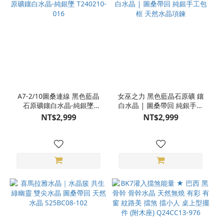
A7-2/10圖桑連線 黑色藍晶
女巫之力 黑色藍晶石原礦 鑲
石原礦鑲白水晶-純銀墜
白水晶 | 圖桑帶回 純銀手工
T240210-016
包框 天然水晶項鍊
NT$2,999
NT$2,999