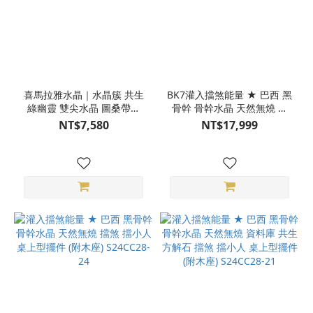
喜馬拉雅水晶｜水晶簇 共生
BK7灌入擋煞能量 ★ 巴西 黑
綠幽靈 雙尖水晶 圖桑帶回
骨幹 骨幹水晶 天然無燒 有
天然水晶 S25BC08-102
彩 有窗 紋路美 擋煞 擋小人
NT$7,580
NT$17,999
桌上型擺件 (附木座)
Q24CC13-976