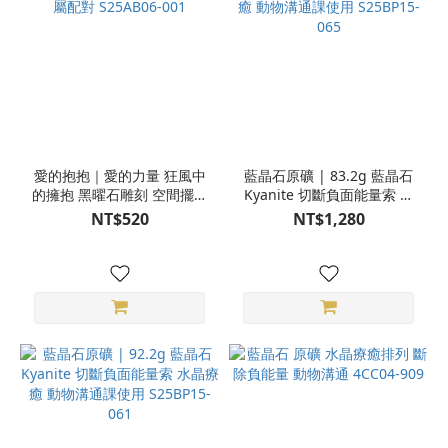
愛的抱抱｜愛的力量 狂風中
藍晶石原礦 | 83.2g 藍晶石
的擁抱 黑曜石雕刻 空間擺件
Kyanite 切斷負面能量索 水
專屬配對 S25AB06-001
晶療癒 動物溝通課使用
NT$520
NT$1,280
S25BP15-065