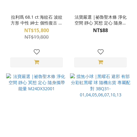
拉利瑪 68.1 ct 海紋石 波紋
法寶嚴選 |祕魯聖木條 淨化
方形 中性 紳士 個性復古 手
空間 靜心 冥想 定心 隨身攜
工純銀包框 寶石項鍊 O03-
帶 能量 2入 體驗組
NT$15,800
NT$88
56
M24DX32002
NT$19,800