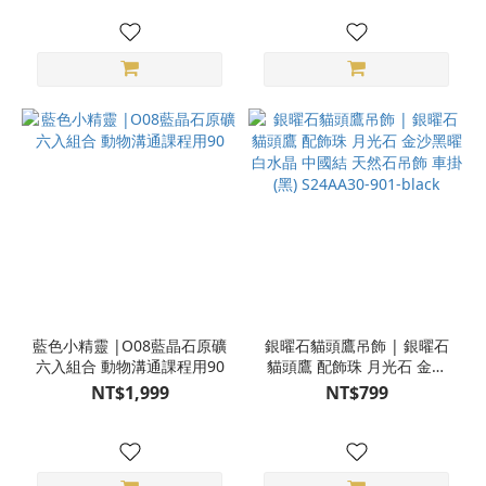
藍色小精靈 |O08藍晶石原礦
銀曜石貓頭鷹吊飾 | 銀曜石
六入組合 動物溝通課程用90
貓頭鷹 配飾珠 月光石 金沙
黑曜 白水晶 中國結 天然石
NT$1,999
NT$799
吊飾 車掛(黑) S24AA30-901-
black