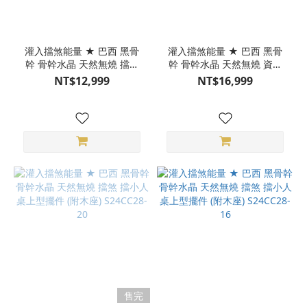
灌入擋煞能量 ★ 巴西 黑骨
灌入擋煞能量 ★ 巴西 黑骨
幹 骨幹水晶 天然無燒 擋煞
幹 骨幹水晶 天然無燒 資料
擋小人 桌上型擺件 (附木座)
庫 共生方解石 擋煞 擋小人
NT$12,999
NT$16,999
S24CC28-24
桌上型擺件 (附木座)
S24CC28-21
售完