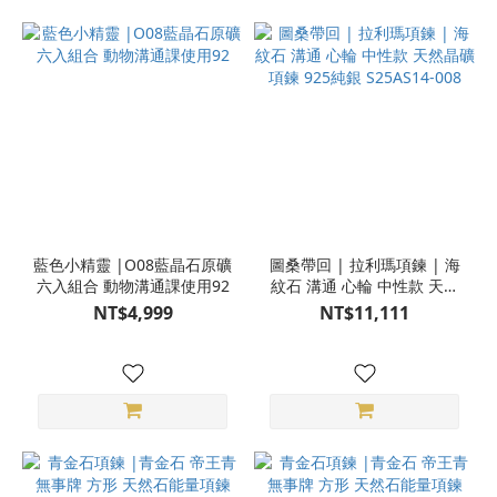
藍色小精靈 |O08藍晶石原礦
圖桑帶回 | 拉利瑪項鍊 | 海
六入組合 動物溝通課使用92
紋石 溝通 心輪 中性款 天然
晶礦項鍊 925純銀 S25AS14-
NT$4,999
NT$11,111
008