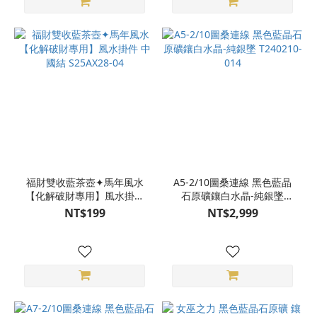
福財雙收藍茶壺✦馬年風水
A5-2/10圖桑連線 黑色藍晶
【化解破財專用】風水掛件
石原礦鑲白水晶-純銀墜
中國結 S25AX28-04
T240210-014
NT$199
NT$2,999