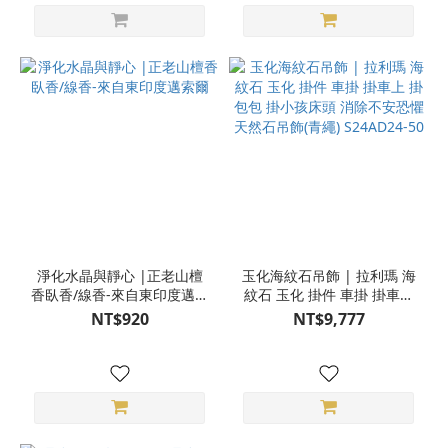
淨化水晶與靜心 |正老山檀
玉化海紋石吊飾 | 拉利瑪 海
香臥香/線香-來自東印度邁索
紋石 玉化 掛件 車掛 掛車上
爾
掛包包 掛小孩床頭 消除不安
NT$920
NT$9,777
恐懼 天然石吊飾(青繩)
S24AD24-50