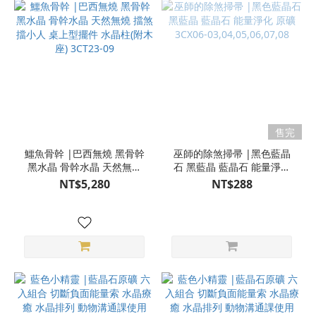
售完
鱷魚骨幹 |巴西無燒 黑骨幹
巫師的除煞掃帚 |黑色藍晶
黑水晶 骨幹水晶 天然無燒
石 黑藍晶 藍晶石 能量淨化
擋煞 擋小人 桌上型擺件 水
原礦 3CX06-
NT$5,280
NT$288
晶柱(附木座) 3CT23-09
03,04,05,06,07,08