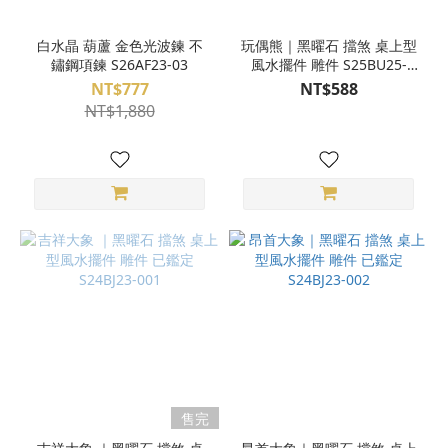
白水晶 葫蘆 金色光波鍊 不
玩偶熊｜黑曜石 擋煞 桌上型
鏽鋼項鍊 S26AF23-03
風水擺件 雕件 S25BU25-
001
NT$777
NT$588
NT$1,880
售完