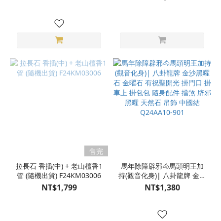
件G23BQ02001-XS
售完
拉長石 香插(中) + 老山檀香1
馬年除障辟邪🐴馬頭明王加
管 (隨機出貨) F24KM03006
持(觀音化身)| 八卦龍牌 金沙
黑曜石 金曜石 有祝聖開光
NT$1,799
NT$1,380
掛門口 掛車上 掛包包 隨身
配件 擋煞 辟邪 黑曜 天然石
吊飾 中國結 Q24AA10-901