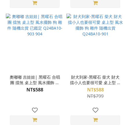
奧嘟嘟 吉娃娃| 黑曜石 合唱
財犬到家-黑曜石 柴犬 財犬
團 擋煞 桌上型 風水擺飾 狗
擋小人也要很可愛 桌上型 風
雕件 隨機出貨 已鑑定
水擺飾 狗 雕件 隨機出貨
NT$588
NT$588
Q24BA10-903 904
Q24BA10-901
NT$799