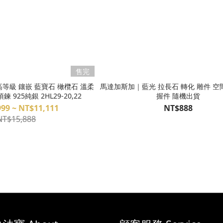
售完
高等級 鑲嵌 藍寶石 橄欖石 溫柔
馬達加斯加｜藍光 拉長石 轉化 雕件 空
 925純銀 2HL29-20,22
握件 隨機出貨
99 ~ NT$11,111
NT$888
NT$15,888