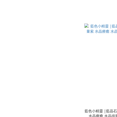
藍色小精靈 |藍晶石原礦 三入組合 切
水晶療癒 水晶排列 