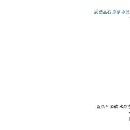
藍晶石 原礦 水晶療癒排列 斷除負能量 動物溝通