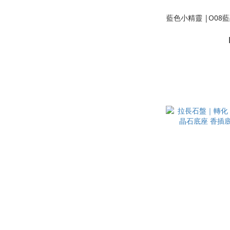
藍色小精靈 |O08藍晶石原礦 六