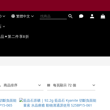
D
繁體中文
石
品✦第二件享8折
商品排序
每頁顯示 72 個