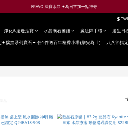
FRAVO 法寶水晶 ✦為日常加一點神奇
$
TW
淨化&週邊法寶
水晶礦石圖鑑
魔法陣手環
選生日
定✦擋煞系列寶石✦ 任1件送百年檀香小塔(贈完為止)
八八節指定
件商品