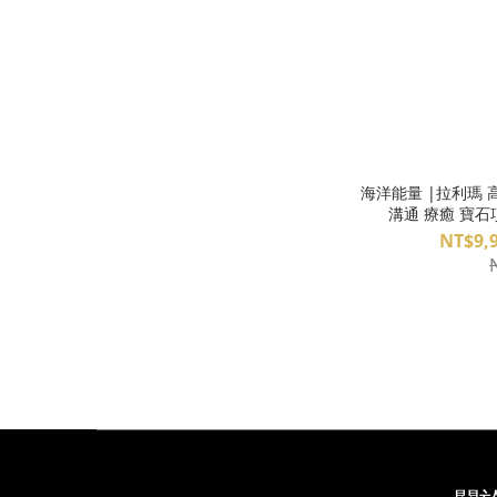
海洋能量 |拉利瑪 
溝通 療癒 寶石項鍊
NT$9,9