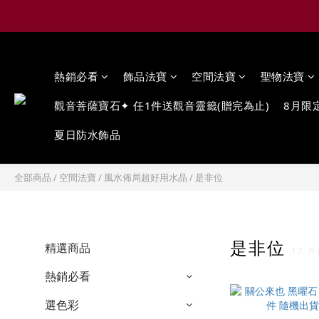
熱銷必看
飾品法寶
空間法寶
聖物法寶
觀音菩薩寶石✦ 任1件送觀音靈籤(贈完為止)
8月限
夏日防水飾品
全部商品
/
空間法寶
/
風水佈局超好用水晶
/
是非位
是非位
精選商品
17 
熱銷必看
選色彩