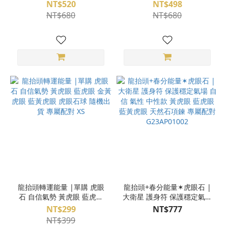
石 掌心的愛 能量水晶 專屬
專屬配對 G22BP05006
NT$520
NT$498
配對
NT$680
NT$680
龍抬頭轉運能量 |單購 虎眼
龍抬頭+春分能量✶虎眼石 |
石 自信氣勢 黃虎眼 藍虎眼
大衛星 護身符 保護穩定氣場
金黃虎眼 藍黃虎眼 虎眼石球
自信 氣性 中性款 黃虎眼 藍
NT$299
NT$777
隨機出貨 專屬配對 XS
虎眼 藍黃虎眼 天然石項鍊
NT$399
專屬配對 G23AP01002