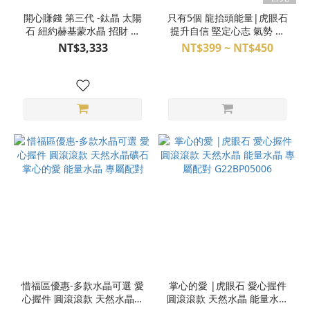
開心賺錢 第三代 -鈦晶 太陽
只有5個 龍抬頭能量|虎眼石
石 紐約赫基蒙水晶 招財 魔
提升自信 堅定心志 氣勢 黃
法陣手環 水晶手鍊
虎眼 金黃虎眼 虎眼石柱 水
NT$3,333
NT$399 ~ NT$450
晶柱 專屬配對
惜福區優惠-多款水晶可選 愛
掌心的愛 |虎眼石 愛心握件
心握件 圓滾滾款 天然水晶礦
圓滾滾款 天然水晶 能量水晶