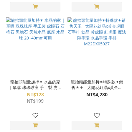
龍抬頭能量加持✶ 水晶的家
龍抬頭能量加持✶特殊款✦銷
| 單購 珠珠球座 手工製 虎眼
售天王 |太陽花鈦晶x黃金虎
石 石榴石 黑膽石 天然水晶
眼石手排 鈦晶 黃虎眼 紅虎
NT$128
NT$4,280
底座 水晶球 20~40mm可用
眼 魔法陣手環 水晶手環 手
NT$199
排 M22DX05027