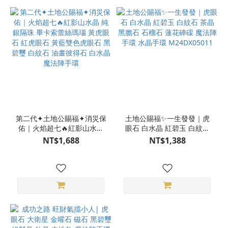
第二代✦土地公賜福✦消災保
土地公賜福✨一生發發｜虎
佑｜火焰超七🔥紅影山水晶
眼石 白水晶 紅碧玉 白紋石
純銀隔珠 畢卡索蕾絲瑪瑙 黃
茶晶 黑膽石 石榴石 蓮花硨
NT$1,688
NT$1,388
虎眼石 紅虎眼石 黃藍雙色虎
磲 魔法陣手環 水晶手環
眼石 黑碧璽 白紋石 油畫彼
M24DX05011
得石 白水晶 魔法陣手環