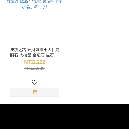
成功之路 旺財氣擋小人| 虎
眼石 大衛星 金曜石 磁石 黑
碧璽 綠髮晶 鈦晶 中性款 魔
NT$2,222
法陣手環 水晶手環 手排
NT$2,580