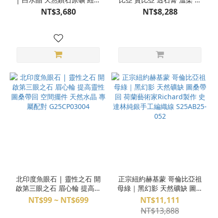
赫基蒙 拉長石 月光石 高價
間風水 桌上型辦公室 擺件
NT$3,680
NT$8,288
黃銅 純銀配飾 4月誕生石 生
附金樹枝展示架(玫瑰金)
辰石 戴上幸運手環 天然水晶
S24CE22-39
魔法陣手環 純銀手鍊
M25DX05069
北印度魚眼石 | 靈性之石 開
正宗紐約赫基蒙 哥倫比亞祖
啟第三眼之石 眉心輪 提高靈
母綠｜黑幻影 天然礦缺 圖桑
性 圖桑帶回 空間擺件 天然
帶回 荷蘭藝術家Richard製
NT$99 ~ NT$699
NT$11,111
水晶 專屬配對 G25CP03004
作 史達林純銀手工編織線
NT$13,888
S25AB25-052