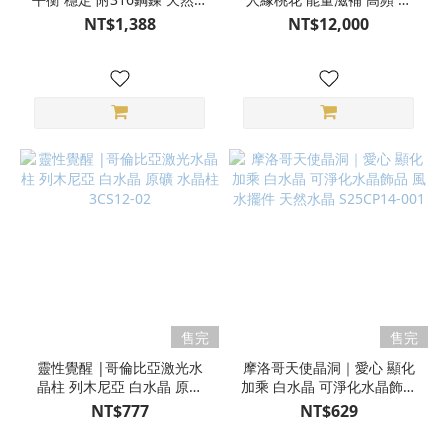
礦項鍊 S25AQ07-004
耀 圖桑帶回 荷蘭藝術家
NT$1,388
NT$12,000
Richard製作 純銀手工編織
天然水晶項鍊 S25AO12-002
售完
售完
靈性覺醒 |哥倫比亞激光水
摩洛哥天使晶洞｜愛心 顯化
晶柱 列木尼亞 白水晶 原礦
加乘 白水晶 可淨化水晶飾品
水晶柱 3CS12-02
風水擺件 天然水晶
NT$777
NT$629
S25CP14-001