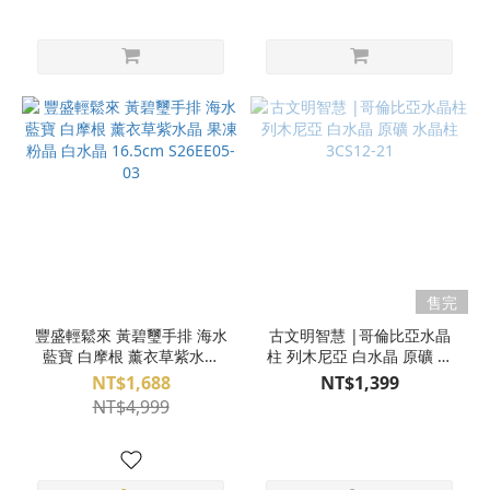
售完
豐盛輕鬆來 黃碧璽手排 海水
古文明智慧 |哥倫比亞水晶
藍寶 白摩根 薰衣草紫水晶
柱 列木尼亞 白水晶 原礦 水
果凍粉晶 白水晶 16.5cm
晶柱 3CS12-21
NT$1,688
NT$1,399
S26EE05-03
NT$4,999