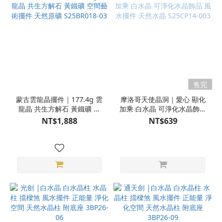
售完
蒙古雲龍晶擺件｜177.4g 雲
摩洛哥天使晶洞｜愛心 顯化
龍晶 共生方解石 黃鐵礦 空
加乘 白水晶 可淨化水晶飾品
間藝術擺件 天然原礦
風水擺件 天然水晶
NT$1,888
NT$639
S25BR018-03
S25CP14-003