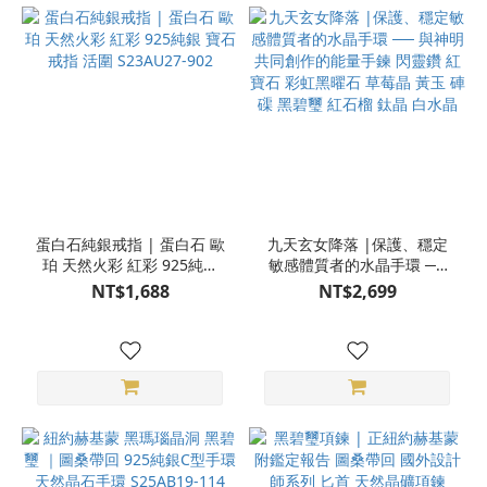
蛋白石純銀戒指 | 蛋白石 歐
九天玄女降落 |保護、穩定
珀 天然火彩 紅彩 925純銀
敏感體質者的水晶手環 ──
寶石戒指 活圍 S23AU27-
與神明共同創作的能量手鍊
NT$1,688
NT$2,699
902
閃靈鑽 紅寶石 彩虹黑曜石
草莓晶 黃玉 硨磲 黑碧璽 紅
石榴 鈦晶 白水晶