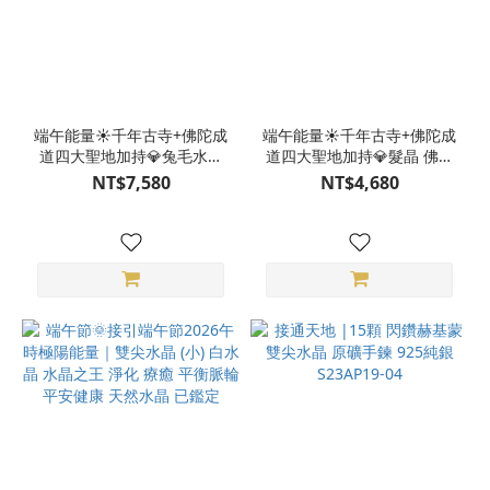
端午能量☀️千年古寺+佛陀成
端午能量☀️千年古寺+佛陀成
道四大聖地加持💎兔毛水晶
道四大聖地加持💎髮晶 佛頭
佛頭項鍊 早期料 手工雕刻
項鍊 早期料 手工雕刻 附不
NT$7,580
NT$4,680
附不鏽鋼鍊 天然晶礦
鏽鋼鍊 天然晶礦 S26AG02-
S26AG02-07-1
01