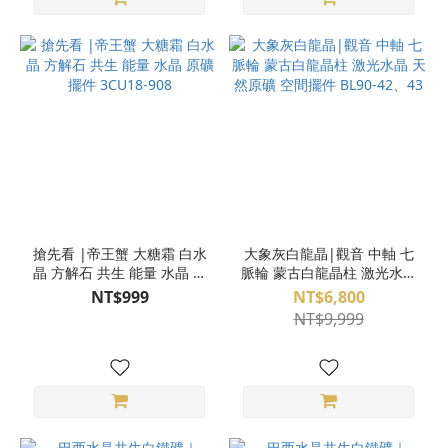
搶先看 |帝王蟹 大糖霜 白水
大象灰白龍晶|觀音 中軸 七
晶 方解石 共生 能量 水晶 原
脈輪 蒙古白龍晶柱 激光水晶
礦 擺件 3CU18-908
天然原礦 空間擺件 BL90-
NT$999
NT$6,800
42、43
NT$9,999