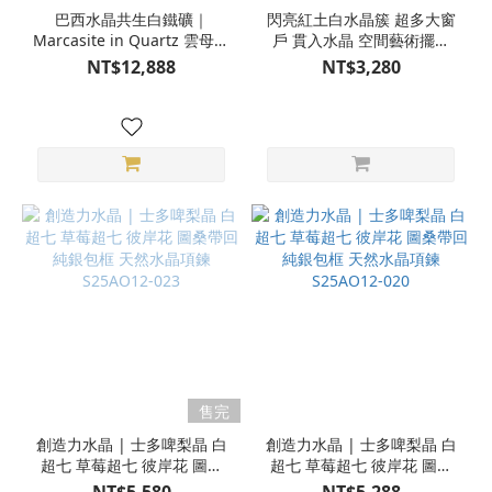
巴西水晶共生白鐵礦｜
閃亮紅土白水晶簇 超多大窗
Marcasite in Quartz 雲母共
戶 貫入水晶 空間藝術擺件
生 精緻水鑽鑲台 圖桑帶回
天然原礦 S25CQ06-001
NT$12,888
NT$3,280
26 ct 天然水晶項鍊
S25AO29-004
售完
創造力水晶 | 士多啤梨晶 白
創造力水晶 | 士多啤梨晶 白
超七 草莓超七 彼岸花 圖桑
超七 草莓超七 彼岸花 圖桑
帶回 純銀包框 天然水晶項鍊
帶回 純銀包框 天然水晶項鍊