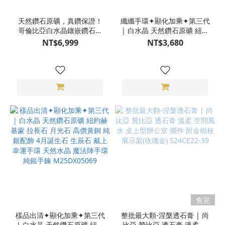
天然鑽石原礦，真鑽保證！
纖纖手環✦顯化加乘✦第三代
哥倫比亞白水晶鑲嵌鑽石原
| 白水晶 天然鑽石原礦 紐約
礦靈擺 S23AU17-973
赫基蒙 拉長石 月光石 高價
NT$6,999
NT$3,680
黃銅 純銀配飾 4月誕生石 生
辰石 戴上幸運手環 天然水晶
魔法陣手環 純銀手鍊
M25DX05069
售完
樣品出清✦顯化加乘✦第三代
整批最大顆-涅槃透石膏 | 尚
| 白水晶 天然鑽石原礦 紐約
比亞 贊比亞 透石膏 溫柔 空