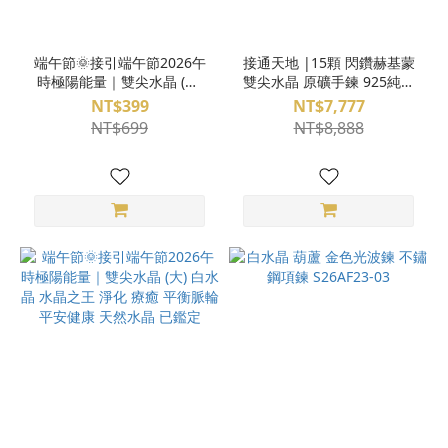
端午節🌞接引端午節2026午
接通天地 |15顆 閃鑽赫基蒙
時極陽能量｜雙尖水晶 (小)
雙尖水晶 原礦手鍊 925純銀
白水晶 水晶之王 淨化 療癒
S23AP19-04
NT$399
NT$7,777
平衡脈輪 平安健康 天然水晶
NT$699
NT$8,888
已鑑定