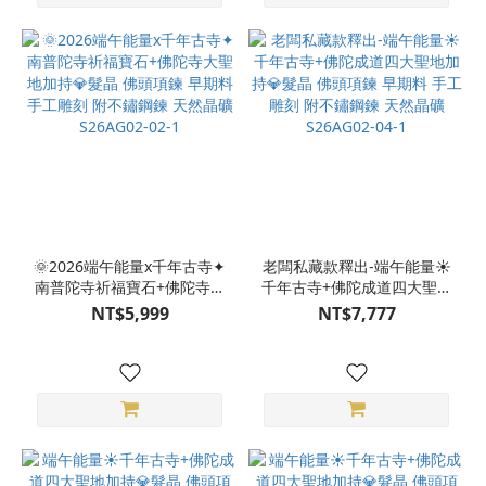
🌞2026端午能量x千年古寺✦
老闆私藏款釋出-端午能量☀️
南普陀寺祈福寶石+佛陀寺大
千年古寺+佛陀成道四大聖地
聖地加持💎髮晶 佛頭項鍊 早
加持💎髮晶 佛頭項鍊 早期料
NT$5,999
NT$7,777
期料 手工雕刻 附不鏽鋼鍊
手工雕刻 附不鏽鋼鍊 天然晶
天然晶礦 S26AG02-02-1
礦 S26AG02-04-1