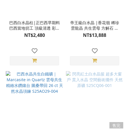
巴西白水晶柱|正巴西早期料
帝王級白水晶 |香花嶺 稀珍
巴西當地切工 頂級清透 彩虹
雲龍晶 共生雲母 方解石 黃
藍針 正能量 空間擺件 淨化
鐵礦 螢石 辦公室住家玄關
NT$2,480
NT$13,888
空間 天然水晶 附USB燈座
空間風水擺件 天然水晶 附訂
S23BT16-46
製金色木座 S24BG08-26
售完