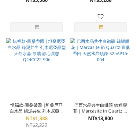
NT$5,580
NT$5,288
S25AO12-023
S25AO12-020
惜福款-圖桑帶回 |坦桑尼亞
巴西水晶共生白鐵礦 錦鯉膠
白水晶 綠泥共生 列木尼亞晶
花｜Marcasite in Quartz 圖
型 天然水晶 原礦 靜心冥想
桑帶回 天然水晶項鍊
NT$1,388
NT$13,800
Q24CC22-906
S25AP16-004
NT$2,222