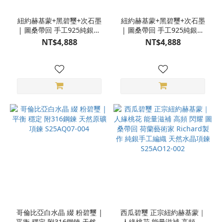
紐約赫基蒙+黑碧璽+次石墨
紐約赫基蒙+黑碧璽+次石墨
| 圖桑帶回 手工925純銀包
| 圖桑帶回 手工925純銀包
框 天然石項鍊 S25AB25-029
框 天然石項鍊 S25AB25-027
NT$4,888
NT$4,888
哥倫比亞白水晶 綴 粉碧璽 |
西瓜碧璽 正宗紐約赫基蒙｜
平衡 穩定 附316鋼鍊 天然原
人緣桃花 能量滋補 高頻 閃