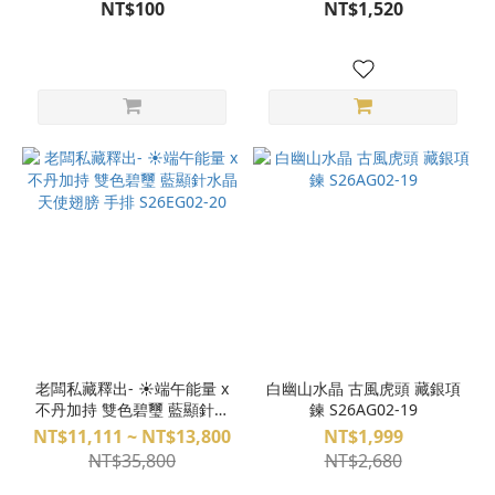
握件 空間風水擺件(專屬配
雕件 S25BX17-018
NT$100
NT$1,520
對) G22BP01009-MA
老闆私藏釋出- ☀️端午能量 x
白幽山水晶 古風虎頭 藏銀項
不丹加持 雙色碧璽 藍顯針水
鍊 S26AG02-19
晶 天使翅膀 手排 S26EG02-
NT$11,111 ~ NT$13,800
NT$1,999
20
NT$35,800
NT$2,680