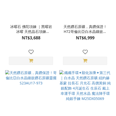
冰曜石 佛陀項鍊 ｜黑曜岩
天然鑽石原礦，真鑽保證！
冰曜 天然晶石項鍊
H72哥倫比亞白水晶鑲嵌鑽
S26AA20-03
石原礦靈擺 S23AU17-972
NT$3,688
NT$6,999