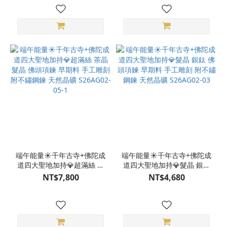
端午能量☀️千年古寺+佛陀成
端午能量☀️千年古寺+佛陀成
道四大聖地加持💎超滿絲 茶
道四大聖地加持💎髮晶 銀鈦
晶 髮晶 佛頭項鍊 早期料 手
佛頭項鍊 早期料 手工雕刻
NT$7,800
NT$4,680
工雕刻 附不鏽鋼鍊 天然晶礦
附不鏽鋼鍊 天然晶礦
S26AG02-05-1
S26AG02-03