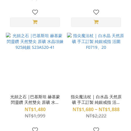
光頻之石 |巴基斯坦 赫基蒙
指尖魔法杖 | 白水晶 天然原
閃靈鑽 天然雙尖 原礦 水晶
礦 手工訂製 純銀戒指 活圍
項鍊 925純銀 S23AS20-41
F0719、20
NT$1,480
NT$1,680 ~ NT$1,888
NT$1,999
NT$2,222