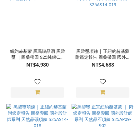
紐約赫基蒙 黑瑪瑙晶洞 黑碧
黑碧璽項鍊 | 正紐約赫基蒙
璽 ｜圖桑帶回 925純銀C型
附鑑定報告 圖桑帶回 國外設
手環 天然晶石手環
計師系列 匕首 天然晶礦項鍊
NT$4,980
NT$4,688
S25AB19-114
S25AS14-019