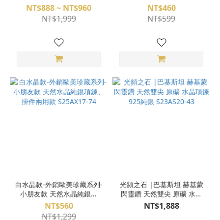
台北文昌宮 S26AF23-01
NT$888 ~ NT$960
NT$460
NT$1,999
NT$599
白水晶款-外銷歐美珍藏系列-
光頻之石 |巴基斯坦 赫基蒙
小朋友款 天然水晶純銀項
閃靈鑽 天然雙尖 原礦 水晶
鍊、掛件兩用款 S25AX17-
項鍊 925純銀 S23AS20-43
NT$560
NT$1,888
74
NT$1,299