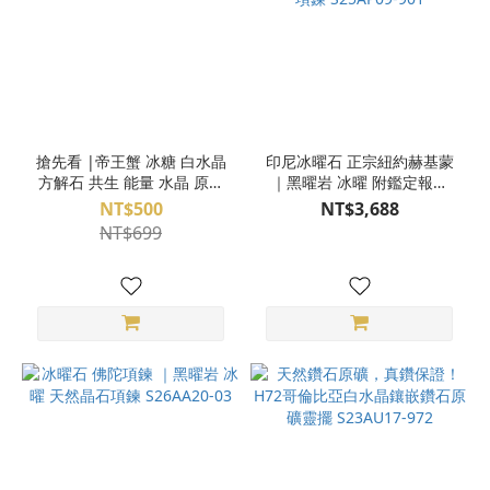
搶先看 |帝王蟹 冰糖 白水晶
印尼冰曜石 正宗紐約赫基蒙
方解石 共生 能量 水晶 原礦
｜黑曜岩 冰曜 附鑑定報告
擺件 3CU18-904
圖桑帶回 國外設計師系列 天
NT$500
NT$3,688
然晶石項鍊 S25AP09-901
NT$699