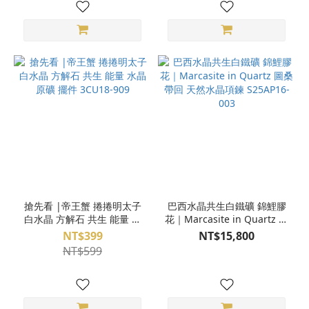
搶先看 |帝王蟹 捲捲明太子
巴西水晶共生白鐵礦 錦鯉膠
白水晶 方解石 共生 能量 水
花｜Marcasite in Quartz 圖
晶 原礦 擺件 3CU18-909
桑帶回 天然水晶項鍊
NT$399
NT$15,800
S25AP16-003
NT$599