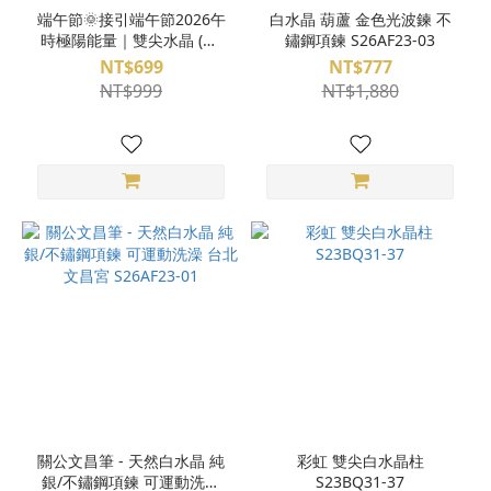
端午節🌞接引端午節2026午
白水晶 葫蘆 金色光波鍊 不
時極陽能量｜雙尖水晶 (大)
鏽鋼項鍊 S26AF23-03
白水晶 水晶之王 淨化 療癒
NT$699
NT$777
平衡脈輪 平安健康 天然水晶
NT$999
NT$1,880
已鑑定
關公文昌筆 - 天然白水晶 純
彩虹 雙尖白水晶柱
銀/不鏽鋼項鍊 可運動洗澡
S23BQ31-37