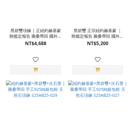
黑碧璽項鍊 | 正紐約赫基蒙
黑碧璽 正宗紐約赫基蒙 ｜
附鑑定報告 圖桑帶回 國外設
附鑑定報告 圖桑帶回 國外設
計師系列 天然晶礦項鍊
計師系列 天然晶石項鍊
NT$4,688
NT$5,200
S25AS14-018
S25AP09-902