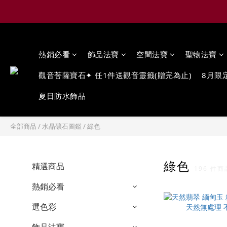
熱銷必看
飾品法寶
空間法寶
聖物法寶
觀音菩薩寶石✦ 任1件送觀音靈籤(贈完為止)
8月限
夏日防水飾品
全部商品
/
水晶礦石圖鑑
/
綠色
綠色
精選商品
196 件商
熱銷必看
選色彩