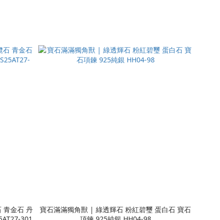
 青金石 丹
寶石滿滿獨角獸 | 綠透輝石 粉紅碧璽 蛋白石 寶石
T27-301
項鍊 925純銀 HH04-98