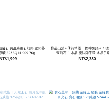
螢石 共生綠簾石幻影 空間藝
樣品出清✦薄荷精靈 | 提神醒腦＋耳聰
 S25BQ14-009 70g
葡萄石 白水晶 魔法陣手環 水晶手
M23DX05043
NT$1,999
NT$2,380