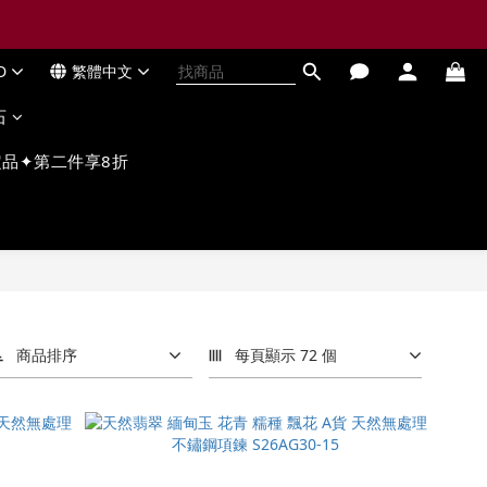
D
繁體中文
石
品✦第二件享8折
商品排序
每頁顯示 72 個