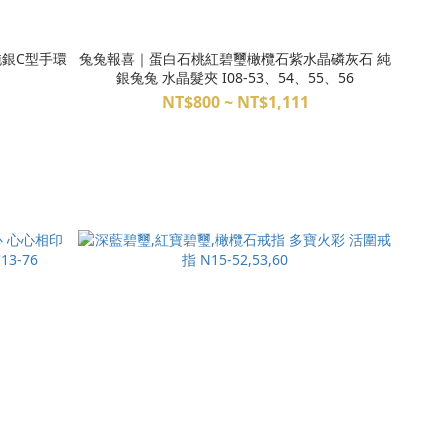
純銀C型手環
兔兔報喜｜蛋白石桃紅碧璽橄欖石紫水晶磷灰石 純
銀兔兔 水晶髮夾 I08-53、54、55、56
NT$800 ~ NT$1,111