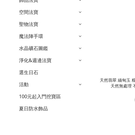
飾品法寶
空間法寶
聖物法寶
魔法陣手環
水晶礦石圖鑑
淨化&週邊法寶
選生日石
天然翡翠 緬甸玉 糯種 水墨畫 森林墨綠 A貨 花青
活動
天然無處理 不
100元起入門挖寶區
夏日防水飾品