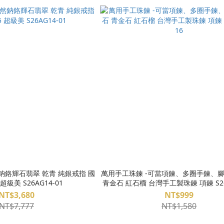
翠 乾青 純銀戒指 國
萬用手工珠鍊 -可當項鍊、多圈手鍊、腳
際圍13.5 超級美 S26AG14-01
青金石 紅石
NT$3,680
NT$999
NT$7,777
NT$1,580