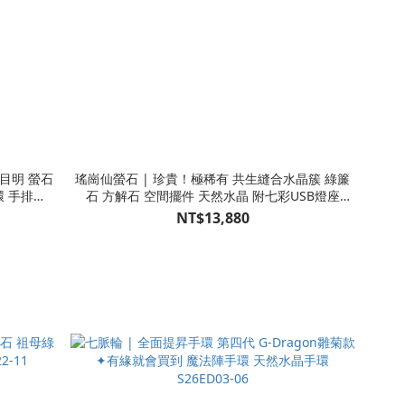
目明 螢石
瑤崗仙螢石 | 珍貴！極稀有 共生縫合水晶簇 綠簾
環 手排
石 方解石 空間擺件 天然水晶 附七彩USB燈座
S25CB15-002
NT$13,880