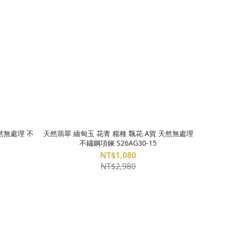
然無處理 不
天然翡翠 緬甸玉 花青 糯種 飄花 A貨 天然無處理
不鏽鋼項鍊 S26AG30-15
NT$1,080
NT$2,980