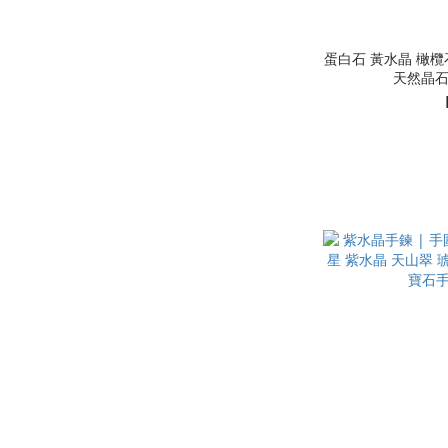
蛋白石 黃水晶 橄欖石
天然晶石手