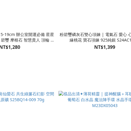
15-19cm 辦公室開運必備 星星
粉碧璽磷灰石雙心項鍊 | 電氣石 愛心 
 碧璽 摩根石 智慧貴人 頂輪 寶
緣桃花 寶石項鍊 925純銀 S24AC1
石手鍊 S25AV15-005
NT$1,280
NT$1,399