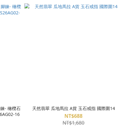
鍊- 橄欖石
天然翡翠 瓜地馬拉 A貨 玉石戒指 國際圍14
榴 台灣手工製珠鍊 項鍊 S26AG02-16
NT$688
NT$1,680