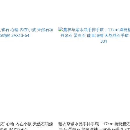
雀石 心輪 內在小孩 天然石項鍊
薰衣草紫水晶手排手環｜17cm 綴橄欖石
純銀 3AX13-64
泉石 蛋白石 能量滋補 天然晶石手環 S25A