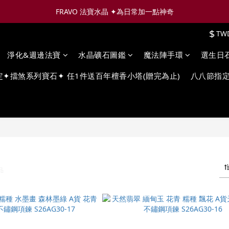
FRAVO 法寶水晶 ✦為日常加一點神奇
$
TW
淨化&週邊法寶
水晶礦石圖鑑
魔法陣手環
選生日
定✦擋煞系列寶石✦ 任1件送百年檀香小塔(贈完為止)
八八節指定
品