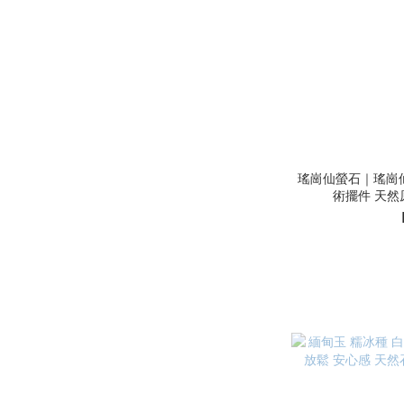
瑤崗仙螢石｜瑤崗仙
術擺件 天然原礦