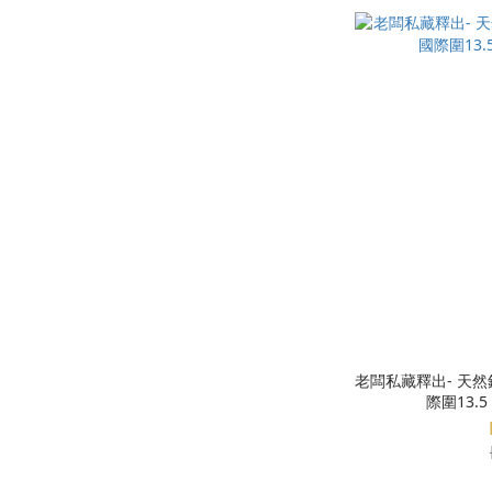
老闆私藏釋出- 天然鈉鉻輝石翡