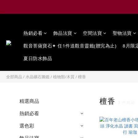
熱銷必看
飾品法寶
空間法寶
聖物法寶
觀音菩薩寶石✦ 任1件送觀音靈籤(贈完為止)
8月限
夏日防水飾品
全部商品
/
水晶礦石圖鑑
/
植物類/木質
/
檀香
檀香
精選商品
3 件商品
熱銷必看
選色彩