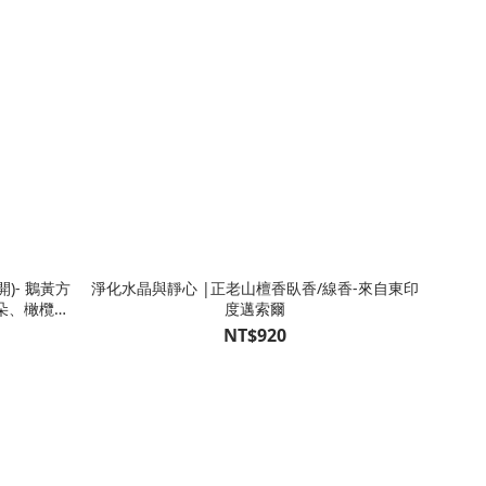
)- 鵝黃方
淨化水晶與靜心 |正老山檀香臥香/線香-來自東印
朵、橄欖子
度邁索爾
4-08
NT$920