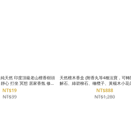
- 純天然 印度頂級老山檀香樹頭
天然檀木香盒 (附香丸等4種法寶，可轉開
 靜心 打坐 冥想 居家香氛 修行
解石、綠碧柳石、橄欖子、黃楊木小花
供佛 通過SGS檢驗
小竹節、桃木手工雕刻蓮蓬 S26AF0
NT$19
NT$888
NT$39
NT$1,280