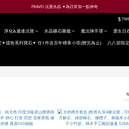
FRAVO 法寶水晶 ✦為日常加一點神奇
$
TW
淨化&週邊法寶
水晶礦石圖鑑
魔法陣手環
選生日
定✦擋煞系列寶石✦ 任1件送百年檀香小塔(贈完為止)
八八節指定