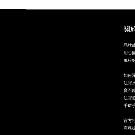
關於
品牌故事
用心團隊
萬粉好評
如何
法寶水
寶石鑑定
法寶蝦
手環手
官方社群
商務提