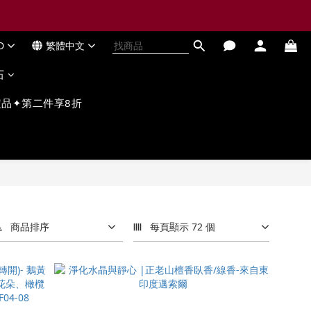
D
繁體中文
石
品✦第二件享8折
商品排序
每頁顯示 72 個