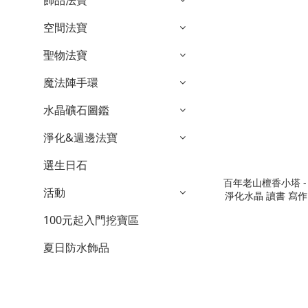
飾品法寶
空間法寶
聖物法寶
魔法陣手環
水晶礦石圖鑑
淨化&週邊法寶
選生日石
百年老山檀香小塔 
活動
淨化水晶 讀書 寫作
瑜珈 
100元起入門挖寶區
夏日防水飾品