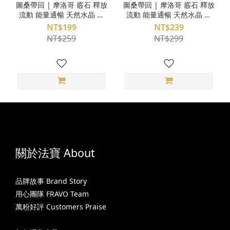
圖桑帶回 | 摩洛哥 霰石 釋放
圖桑帶回 | 摩洛哥 霰石 釋放
流動 能量通暢 天然水晶 原
流動 能量通暢 天然水晶 原
礦 隨機出貨 T240402-100S
礦 隨機出貨 T240402-100M
NT$199
NT$239
NT$259
NT$299
關於法寶 About
品牌故事 Brand Story
用心團隊 FRAVO Team
萬粉好評 Customers Praise