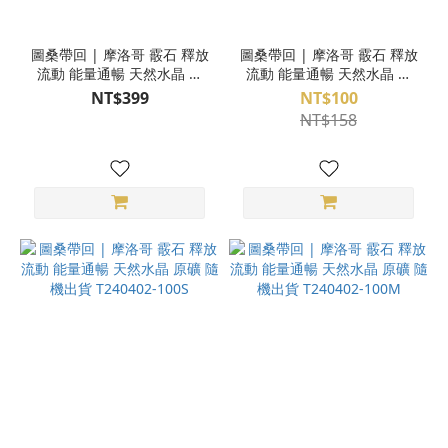
圖桑帶回 | 摩洛哥 霰石 釋放
圖桑帶回 | 摩洛哥 霰石 釋放
流動 能量通暢 天然水晶 原
流動 能量通暢 天然水晶 原
礦 L號 專屬配對 T240402-
礦 隨機出貨 T240402-100XS
NT$399
NT$100
100L
NT$158