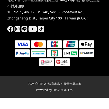
不對外開放
1F., No. 5, Aly. 17, Ln. 240, Sec. 3, Roosevelt Rd.,
Zhongzheng Dist., Taipei City 100 , Taiwan (R.O.C.)
2025 © FRAVO 法寶水晶 ✦ 能量水晶專家
Powered by FRAVO Co., Ltd.
BUY NOW