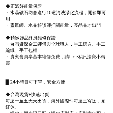
◆正派好能量保證
・水晶礦石均會進行10道清洗淨化流程，開箱即可
用
・靈氣師、水晶解讀師把關能量，亮晶晶才出門
◆精緻飾品終身維修保證
・台灣資深金工師傅與全球職人，手工鑲嵌、手工
編織、手工包框
・貴賓會員享基本維修免費，請Line私訊法寶小精
靈
█ 24小時皆可下單，安全方便
◆台灣現貨+快速出貨
每週一至五天天出貨，海外國際件每週三寄送，見
紅休。