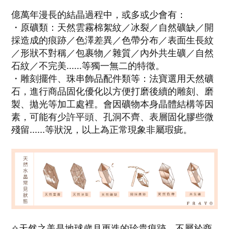
億萬年漫長的結晶過程中，或多或少會有：
・原礦類：天然雲霧棉絮紋／冰裂／自然礦缺／開
採造成的痕跡／色澤差異／色帶分布／表面生長紋
／形狀不對稱／包裹物／雜質／內外共生礦／自然
石紋／不完美......等獨一無二的特徵。
・雕刻擺件、珠串飾品配件類等：法寶選用天然礦
石，進行商品固化優化以方便打磨後續的雕刻、磨
製、拋光等加工處裡。會因礦物本身晶體結構等因
素，可能有少許平頭、孔洞不齊、表層固化膠些微
殘留......等狀況，以上為正常現象非屬瑕疵。
✧天然之美是地球歲月更迭的珍貴痕跡，不屬於商