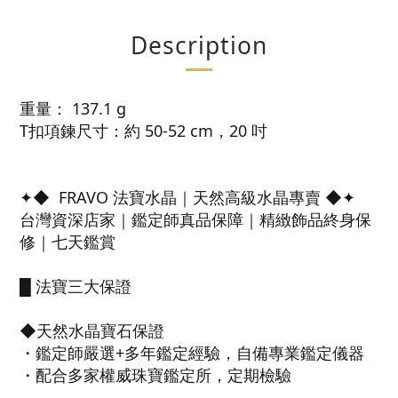
Description
重量： 137.1 g
T扣項鍊尺寸：約 50-52 cm，20 吋
✦◆ FRAVO 法寶水晶｜天然高級水晶專賣 ◆✦
台灣資深店家｜鑑定師真品保障｜精緻飾品終身保
修｜七天鑑賞
█ 法寶三大保證
◆天然水晶寶石保證
・鑑定師嚴選+多年鑑定經驗，自備專業鑑定儀器
・配合多家權威珠寶鑑定所，定期檢驗