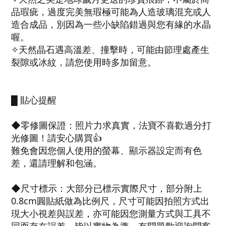
品瑕疵，過度完美無瑕極可能為人造玻璃混充或人
造合成品，別因為一些小缺陷錯過與您有緣的水晶
喔。
✧天然晶石遇高溫差、撞擊時，可能由節理處產生
裂隙或冰紋，請您使用時多加留意。
█ 貼心提醒
◆零修圖保證：照片力求真實，法寶不喜歡過分打
光修圖！請安心購買👍
難免會因您個人使用的螢幕、顯示器設定而有色
差，還請理解和包涵。
◆尺寸標示：大部分已標示實際尺寸，部分附上
0.8cm圓貼紙做為比例尺，尺寸可能因拍照方式出
現大小視差與誤差，亦可能因您測量方式與工具不
同而存在誤差，皆以實物為準，有問題歡迎詢問客