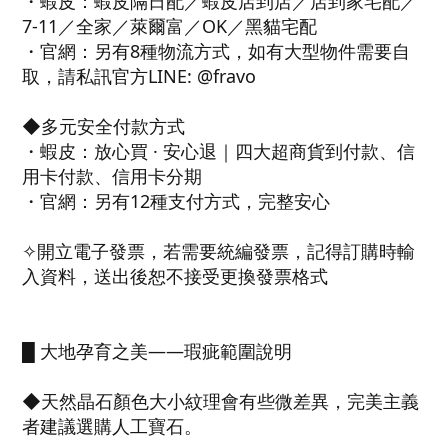
・蝦皮：蝦皮隔日配／蝦皮店到店／店到家宅配／
7-11／全家／萊爾富／OK／黑貓宅配
・官網：另有8種物流方式，如有大型物件需要自
取，請私訊官方LINE: @fravo
◆多元安全付款方式
・蝦皮：放心買 · 安心退｜四大超商貨到付款、信
用卡付款、信用卡分期
・官網：另有12種支付方式，完整安心
✧開立電子發票，若需要統編發票，記得訂購時輸
入資料，送出後恕不接受更換發票格式
█ 大地孕育之美——瑕疵範圍說明
◆天然晶石顏色大小紋理會有些微差異，完美主義
者建議選購人工寶石。