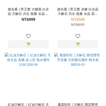
搶先看 |帝王蟹 大糖霜 白水
搶先看 |帝王蟹 冰糖 白水晶
晶 方解石 共生 能量 水晶 原
方解石 共生 能量 水晶 原礦
礦 擺件 3CU18-908
擺件 3CU18-904
NT$999
NT$500
NT$699
紅油方解石 | 紅油方解石 天
鳳梨旺旺 |方解石 開花雙塔