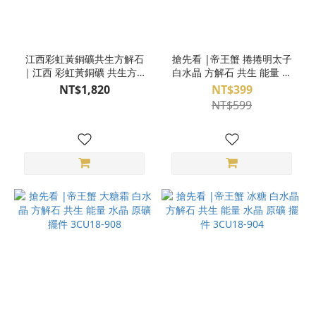
江西彩虹黃銅礦共生方解石
搶先看 |帝王蟹 捲捲明太子
｜江西 彩虹黃銅礦 共生方解
白水晶 方解石 共生 能量 水
石 原礦 桌上型 風水擺件
晶 原礦 擺件 3CU18-909
NT$1,820
NT$399
S24CG08-17
NT$599