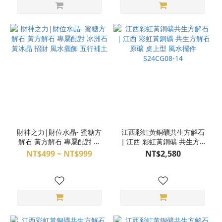
財神之力|財位水晶- 蜜糖方
江西彩虹黃銅礦共生方解石
解石 黃方解石 專屬配對 冰
｜江西 彩虹黃銅礦 共生方解
洲石 黃冰晶 招財 風水擺飾
石 原礦 桌上型 風水擺件
NT$499 ~ NT$999
NT$2,580
五行補土
S24CG08-14