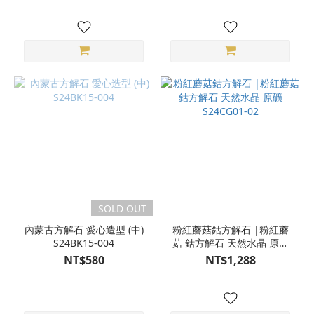
製金色木座 S24BG08-26
SOLD OUT
內蒙古方解石 愛心造型 (中)
粉紅蘑菇鈷方解石 |粉紅蘑
S24BK15-004
菇 鈷方解石 天然水晶 原礦
S24CG01-02
NT$580
NT$1,288