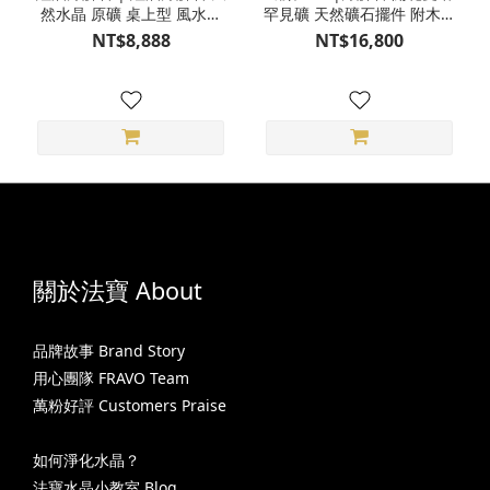
然水晶 原礦 桌上型 風水擺
罕見礦 天然礦石擺件 附木座
件 S24CG08-06
3BP26-01
NT$8,888
NT$16,800
關於法寶 About
品牌故事 Brand Story
用心團隊 FRAVO Team
萬粉好評 Customers Praise
如何淨化水晶？
法寶水晶小教室 Blog