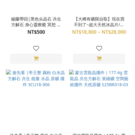
錫蘭帶回|黑色尖晶石 共生
【大稀有礦限自取】現在買
方解石 身心靈療癒 冥想 空
不到了~超大天然冰晶片/透
間擺件 S24CJ17-002
石膏方解石共生擺件
NT$500
NT$18,800 ~ NT$28,000