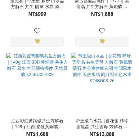
搶先看 |帝王蟹 藕粉 白水晶
蒙古雲龍晶擺件｜177.4g 雲
方解石 共生 能量 水晶 原礦
龍晶 共生方解石 黃鐵礦 空
擺件 3CU18-906
間藝術擺件 天然原礦
NT$999
NT$1,888
S25BR018-03
江西彩虹黃銅礦共生方解石
帝王級白水晶 |香花嶺 稀珍
｜149g 江西 彩虹黃銅礦 共
雲龍晶 共生雲母 方解石 黃
生方解石 風水 空間藝術擺件
鐵礦 螢石 辦公室住家玄關
NT$1,688
NT$13,888
天然原礦 S25BU02-009
空間風水擺件 天然水晶 附訂