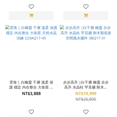
雲海 | 白幽靈 千層 溫柔 保
步步高升 |白千層 幽靈 步步
護 穩定 內在整合 大衛星 天
高升 水晶柱 罕見礦 附木製
然水晶項鍊 S23AQ17-45
底座 空間風水擺件 3BQ17-
NT$3,888
NT$19,999
31
NT$26,800