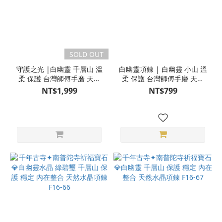
SOLD OUT
守護之光 |白幽靈 千層山 溫
白幽靈項鍊 | 白幽靈 小山 溫
柔 保護 台灣師傅手磨 天然
柔 保護 台灣師傅手磨 天然
水晶項鍊 S24AB27-15
水晶項鍊 S24AB06-74
NT$1,999
NT$799