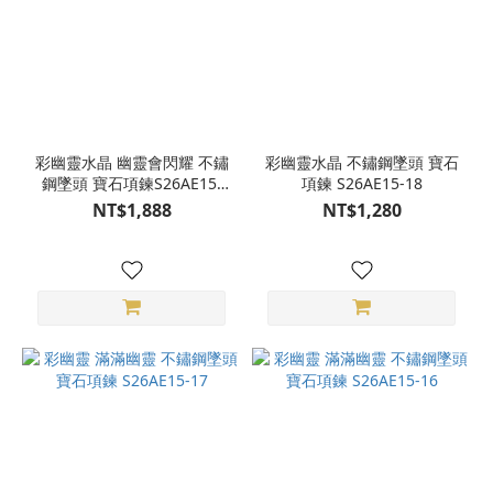
彩幽靈水晶 幽靈會閃耀 不鏽
彩幽靈水晶 不鏽鋼墜頭 寶石
鋼墜頭 寶石項鍊S26AE15-
項鍊 S26AE15-18
19
NT$1,888
NT$1,280