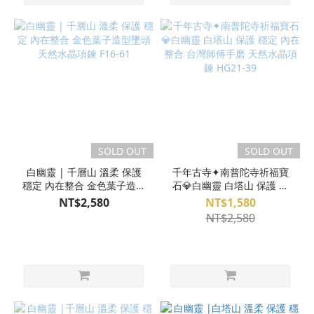
SOLD OUT
SOLD OUT
白幽靈 | 千層山 溫柔 保護
千年古寺✦南普陀寺祈福寶
穩定 內在整合 金色葉子造型
石💎白幽靈 白塔山 保護 穩
墜頭 天然水晶項鍊 F16-61
定 內在整合 台灣師傅手磨
NT$2,580
NT$1,580
天然水晶項鍊 HG21-39
NT$2,580