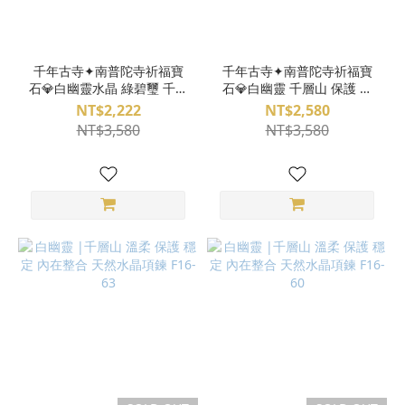
千年古寺✦南普陀寺祈福寶
千年古寺✦南普陀寺祈福寶
石💎白幽靈水晶 綠碧璽 千層
石💎白幽靈 千層山 保護 穩
山 保護 穩定 內在整合 天然
定 內在整合 天然水晶項鍊
NT$2,222
NT$2,580
水晶項鍊 F16-66
F16-67
NT$3,580
NT$3,580