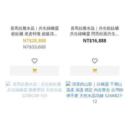
喜馬拉雅水晶｜共生綠幽靈
喜馬拉雅水晶｜共生銳鈦礦
銳鈦礦 老皮特徵 超級清透
共生綠幽靈 閃亮柱面共生礦
倒三角特徵 雙尖水晶 圖桑帶
母子水晶 圖桑帶回 天然水晶
NT$28,888
NT$16,888
回 天然水晶 S25BO15-002
S25BC08-104
NT$33,888