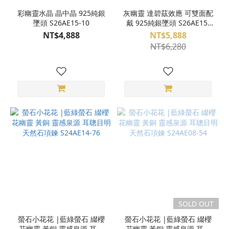
彩幽靈水晶 晶中晶 925純銀
灰幽靈 達碧茲效應 可雙面配
墜頭 S26AE15-10
戴 925純銀墜頭 S26AE15-
09
NT$4,888
NT$5,888
NT$6,280
SOLD OUT
螢石小花花 |藍綠螢石 綴櫻
螢石小花花 |藍綠螢石 綴櫻
花幽靈 黃銅 靈感泉源 耳聰
花幽靈 黃銅 靈感泉源 耳聰