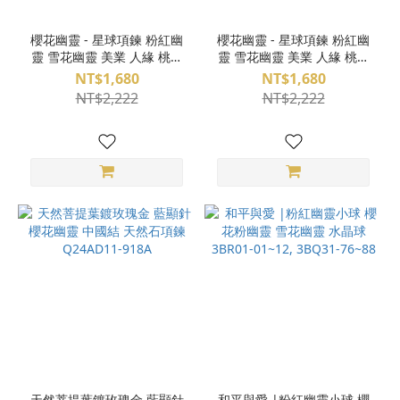
櫻花幽靈 - 星球項鍊 粉紅幽
櫻花幽靈 - 星球項鍊 粉紅幽
靈 雪花幽靈 美業 人緣 桃花
靈 雪花幽靈 美業 人緣 桃花
和解 圓滿 水晶球 925純銀項
和解 圓滿 水晶球 925純銀項
NT$1,680
NT$1,680
鍊 S23BQ31-99
鍊 S23BR01-04
NT$2,222
NT$2,222
天然菩提葉鍍玫瑰金 藍顯針
和平與愛 |粉紅幽靈小球 櫻