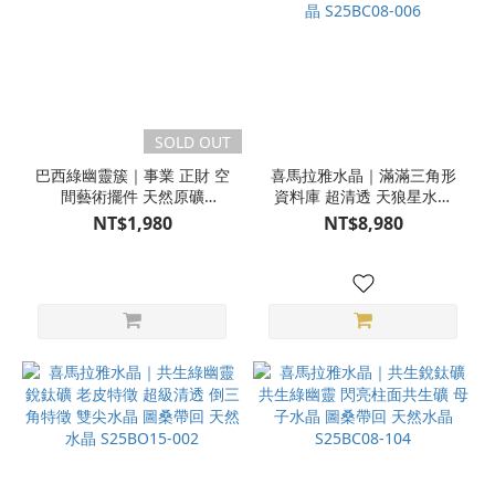
SOLD OUT
巴西綠幽靈簇｜事業 正財 空
喜馬拉雅水晶｜滿滿三角形
間藝術擺件 天然原礦
資料庫 超清透 天狼星水晶
S25BQ09-003
共生綠幽靈 高頻水晶 圖桑帶
NT$1,980
NT$8,980
回 天然水晶 S25BC08-006