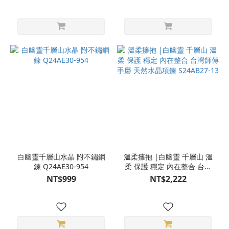
白幽靈千層山水晶 附不鏽鋼
溫柔擁抱 |白幽靈 千層山 溫
鍊 Q24AE30-954
柔 保護 穩定 內在整合 台灣
師傅手磨 天然水晶項鍊
NT$999
NT$2,222
S24AB27-13