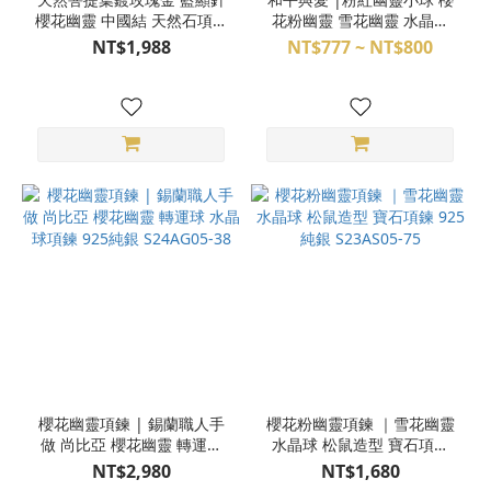
櫻花幽靈 中國結 天然石項鍊
花粉幽靈 雪花幽靈 水晶球
Q24AD11-918A
3BR01-01~12, 3BQ31-
NT$1,988
NT$777 ~ NT$800
76~88
櫻花幽靈項鍊 | 錫蘭職人手
櫻花粉幽靈項鍊 ｜雪花幽靈
做 尚比亞 櫻花幽靈 轉運球
水晶球 松鼠造型 寶石項鍊
水晶球項鍊 925純銀
925純銀 S23AS05-75
NT$2,980
NT$1,680
S24AG05-38