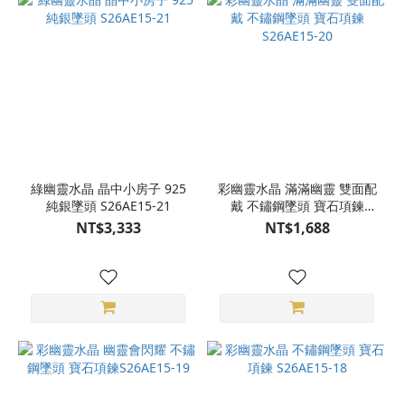
綠幽靈水晶 晶中小房子 925
彩幽靈水晶 滿滿幽靈 雙面配
純銀墜頭 S26AE15-21
戴 不鏽鋼墜頭 寶石項鍊
S26AE15-20
NT$3,333
NT$1,688