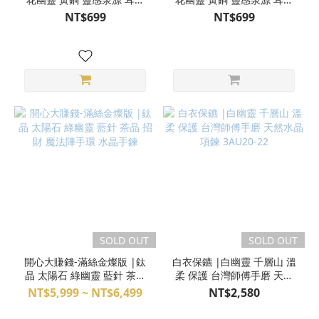
目明 天然石項鍊 S24AE14-
目明 天然石項鍊 S24AE08-
NT$699
NT$699
76
54
SOLD OUT
SOLD OUT
開心大賺錢-滿絲金燦版 |鈦
白衣保鑣 |白幽靈 千層山 溫
晶 太陽石 綠幽靈 藍針 茶晶
柔 保護 台灣師傅手磨 天然
招財 魔法陣手環 水晶手鍊
水晶項鍊 3AU20-22
NT$5,999 ~ NT$6,499
NT$2,580