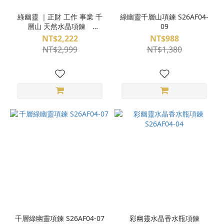
綠幽靈 ｜正財 工作 事業 千
綠幽靈千層山項鍊 S26AF04-
層山 天然水晶項鍊
09
Q25AA08-001
NT$2,222
NT$988
NT$2,999
NT$1,380
千層綠幽靈項鍊 S26AF04-07
彩幽靈水晶香水瓶項鍊