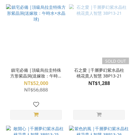
SOLD OUT
鎮宅必備 |頂級烏拉圭特殊
石之愛 |千層夢幻紫水晶柱
方形紫晶洞(送嫁妝：午時水
桃花貴人智慧 3BP13-21
+水晶球)
NT$52,000
NT$1,288
NT$56,888