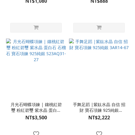
NT$1,080
NT$888
月光石蝴蝶項鍊 | 鑲桃紅碧
手舞足蹈 |紫鈦水晶 自信 招
璽 粉紅碧璽 紫水晶 蛋白石
財 寶石項鍊 925純銀
石榴石 寶石項鍊 925純銀
3AR14-67
NT$3,500
NT$2,222
S23AQ31-27