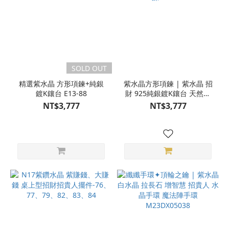
SOLD OUT
精選紫水晶 方形項鍊+純銀
紫水晶方形項鍊 | 紫水晶 招
鍍K鑲台 E13-88
財 925純銀鍍K鑲台 天然晶
礦項鍊 E13-90
NT$3,777
NT$3,777