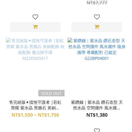
925純銀 K30-49
NT$7,777
SOLD OUT
售完絕版✦擋煞守護者 |彩虹
紫鑽錢｜紫水晶 鑽石造型 天
黑曜 紫水晶 黑膽石 黃銅配
然水晶 空間擺件 風水擺件
飾 純銀配飾 魔法陣手環
隨身攜帶 專屬配對 已鑑定
NT$1,550 ~ NT$1,750
NT$1,380
M22DX05017
G22BP04001