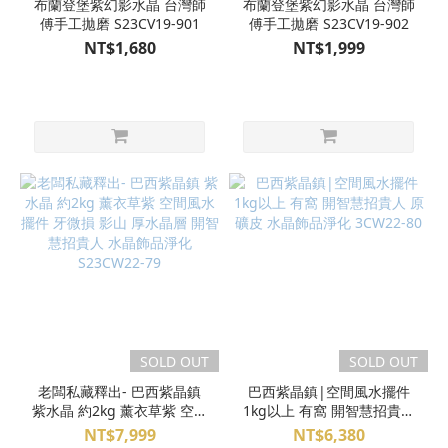
布蘭登堡紫幻影水晶 台灣師
布蘭登堡紫幻影水晶 台灣師
傅手工拋磨 S23CV19-901
傅手工拋磨 S23CV19-902
NT$1,680
NT$1,999
SOLD OUT
SOLD OUT
老闆私藏釋出- 巴西紫晶鎮
巴西紫晶鎮|空間風水擺件
紫水晶 約2kg 薰衣草紫 空間
1kg以上 有窩 開智慧招貴人
風水擺件 牙微損 影山 厚水
原礦皮 水晶飾品淨化
NT$7,999
NT$6,380