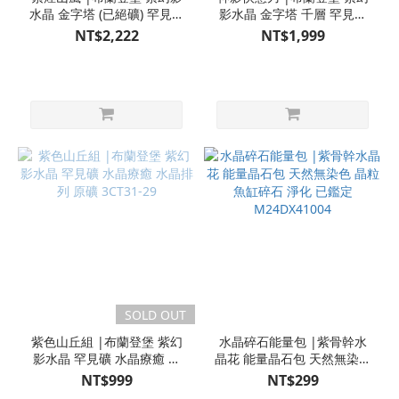
水晶 金字塔 (已絕礦) 罕見礦
影水晶 金字塔 千層 罕見礦
水晶療癒 水晶排列 原礦
水晶療癒 水晶排列 原礦
NT$2,222
NT$1,999
3CT31-26
3CT31-28
SOLD OUT
紫色山丘組 |布蘭登堡 紫幻
水晶碎石能量包 |紫骨幹水
影水晶 罕見礦 水晶療癒 水
晶花 能量晶石包 天然無染色
晶排列 原礦 3CT31-29
晶粒 魚缸碎石 淨化 已鑑定
NT$999
NT$299
M24DX41004