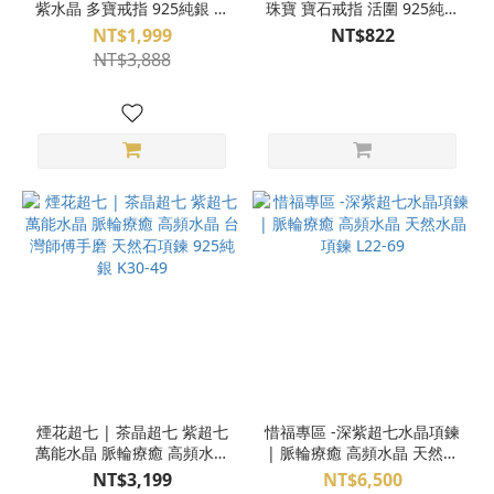
紫水晶 多寶戒指 925純銀 活
珠寶 寶石戒指 活圍 925純銀
圍 N04-14
K30-16
NT$1,999
NT$822
NT$3,888
煙花超七 | 茶晶超七 紫超七
惜福專區 -深紫超七水晶項鍊
萬能水晶 脈輪療癒 高頻水晶
| 脈輪療癒 高頻水晶 天然水
台灣師傅手磨 天然石項鍊
晶項鍊 L22-69
NT$3,199
NT$6,500