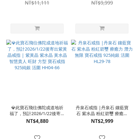
晶層 開智慧招貴人 水晶飾品
3CW22-80
NT$11,111
NT$9,999
淨化 S23CW22-79
💎此寶石飛往佛陀成道地祈
丹泉石戒指 |丹泉石 鑲藍寶
福了，預計2026/1/22後寄出
石 紫水晶 粉紅碧璽 療癒力
紫黃晶戒指 | 紫黃晶 紫水晶
潛力無限 寶石戒指 925純銀
NT$4,880
NT$2,999
黃水晶 智慧貴人 旺財 方型
活圍 HL29-78
寶石戒指 925純銀 活圍
HH04-66