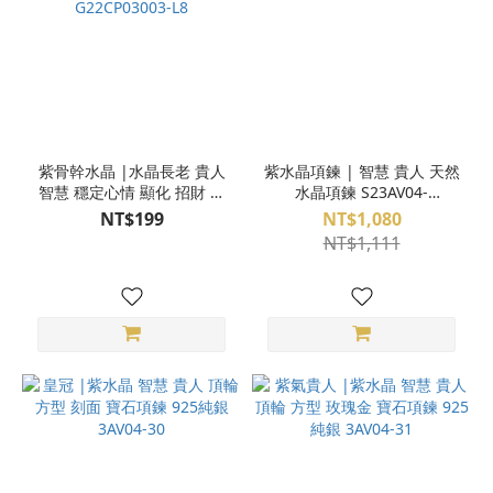
紫骨幹水晶 |水晶長老 貴人
紫水晶項鍊 | 智慧 貴人 天然
智慧 穩定心情 顯化 招財 脈
水晶項鍊 S23AV04-
輪療癒 專屬配對✦大 已鑑定
902,903,904
NT$199
NT$1,080
G22CP03003-L8
NT$1,111