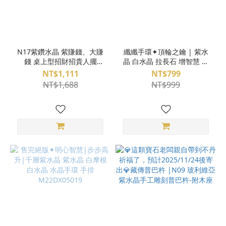
N17紫鑽水晶 紫賺錢、大賺
纖纖手環✦頂輪之鑰 | 紫水
錢 桌上型招財招貴人擺
晶 白水晶 拉長石 增智慧 招
件-76、77、79、82、83、
貴人 水晶手環 魔法陣手環
NT$1,111
NT$799
84
M23DX05038
NT$1,688
NT$999