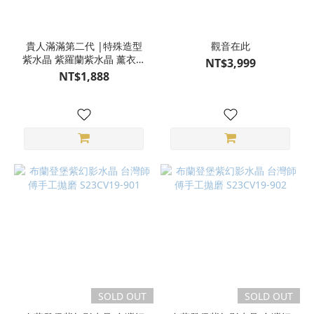
貴人滿滿第二代 |特殊造型
觀音在此
紫水晶 紫羅蘭紫水晶 薰衣草
NT$3,999
紫水晶 紅石榴石 閃鑽黑碧璽
NT$1,888
白水晶 魔法陣手環 水晶手環
M23DX05051
SOLD OUT
SOLD OUT