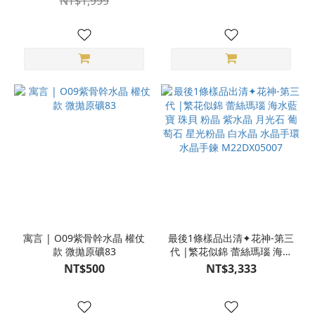
NT$1,999
寓言 | O09紫骨幹水晶 權仗
最後1條樣品出清✦花神-第三
款 微拋原礦83
代 |繁花似錦 蕾絲瑪瑙 海水
藍寶 珠貝 粉晶 紫水晶 月光
NT$500
NT$3,333
石 葡萄石 星光粉晶 白水晶
水晶手環 水晶手鍊
M22DX05007