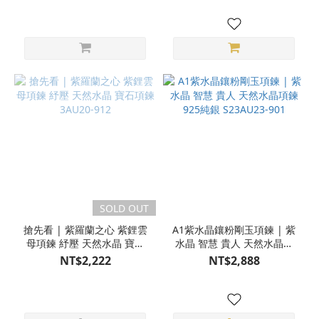
SOLD OUT
搶先看 | 紫羅蘭之心 紫鋰雲
A1紫水晶鑲粉剛玉項鍊 | 紫
母項鍊 紓壓 天然水晶 寶石
水晶 智慧 貴人 天然水晶項
項鍊 3AU20-912
鍊 925純銀 S23AU23-901
NT$2,222
NT$2,888