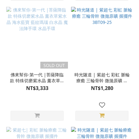
SOLD OUT
佛來幫你-第一代 |菩薩降臨
時光隧道 | 紫超七 彩虹 脈輪
款 特殊切磨紫水晶 薰衣草紫
療癒 三輪骨幹 微拋原礦 握
水晶 海水藍寶 藍紋瑪瑙 白
擺件 3BT09-25
NT$3,333
NT$1,280
水晶 魔法陣手環 水晶手環