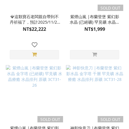
SOLD OUT
💎這顆寶石老闆親自帶到不
紫煙山嵐 |布蘭登堡 紫幻影
丹祈福了，預計2025/11/24
水晶 (已絕礦) 罕見礦 水晶療
後寄出💎風生水起掌中乾坤
癒 水晶排列 原礦 3CT31-24
NT$22,222
NT$1,999
|紫黃晶 天然輻射型態特殊
共生 旺財 智慧貴人中性款
巨無霸尺寸 五行補土 天然石
項鍊 3AS20-08
SOLD OUT
SOLD OUT
紫煙山嵐 |布蘭登堡 紫幻影
神影快意刀 |布蘭登堡 紫幻