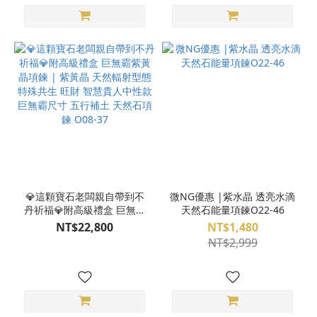
💎這顆寶石老闆親自帶到不
微NG優惠 |紫水晶 透亮水滴
丹祈福💎附高級禮盒 巨無霸
天然石能量項鍊O22-46
紫黃晶項鍊 | 紫黃晶 天然輻
NT$22,800
NT$1,480
射型態特殊共生 旺財 智慧貴
NT$2,999
人中性款 巨無霸尺寸 五行補
土 天然石項鍊 O08-37