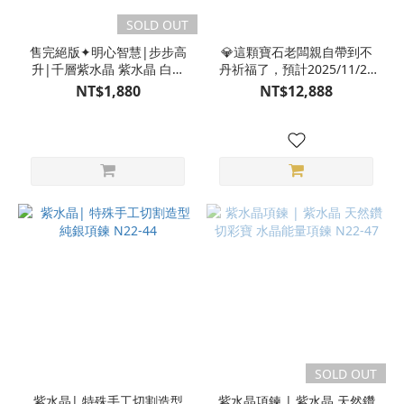
SOLD OUT
售完絕版✦明心智慧|步步高
💎這顆寶石老闆親自帶到不
升|千層紫水晶 紫水晶 白摩
丹祈福了，預計2025/11/24
根 白水晶 水晶手環 手排
後寄出💎藏傳普巴杵 |N09
NT$1,880
NT$12,888
M22DX05019
玻利維亞紫水晶手工雕刻普
巴杵-附木座
SOLD OUT
紫水晶| 特殊手工切割造型
紫水晶項鍊 | 紫水晶 天然鑽