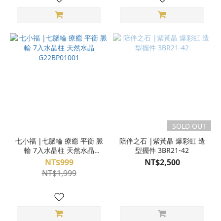
SOLD OUT
七小福 |七脈輪 療癒 平衡 脈
陪伴之石 |紫黃晶 爆彩虹 造
輪 7入水晶柱 天然水晶
型擺件 3BR21-42
G22BP01001
NT$999
NT$2,500
NT$1,999