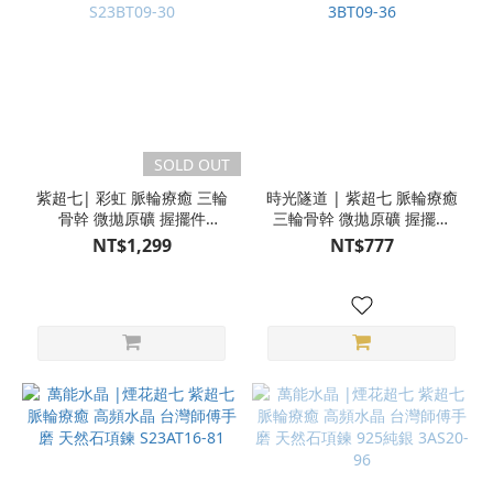
SOLD OUT
紫超七| 彩虹 脈輪療癒 三輪
時光隧道 | 紫超七 脈輪療癒
骨幹 微拋原礦 握擺件
三輪骨幹 微拋原礦 握擺件
S23BT09-30
3BT09-36
NT$1,299
NT$777