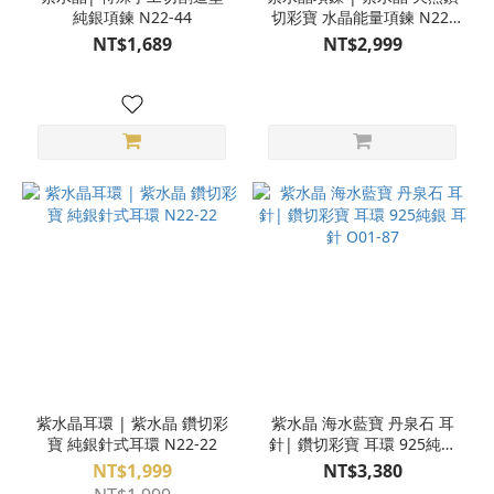
純銀項鍊 N22-44
切彩寶 水晶能量項鍊 N22-
47
NT$1,689
NT$2,999
紫水晶耳環 | 紫水晶 鑽切彩
紫水晶 海水藍寶 丹泉石 耳
寶 純銀針式耳環 N22-22
針| 鑽切彩寶 耳環 925純銀
耳針 O01-87
NT$1,999
NT$3,380