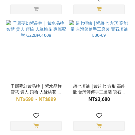
千層夢幻紫晶柱 | 紫水晶柱
超七項鍊 |紫超七 方形 高能
智慧 貴人 頂輪 人緣桃花 專
量 台灣師傅手工磨製 寶石項
屬配對 G22BP01008
鍊 E30-69
NT$699 ~ NT$899
NT$3,680