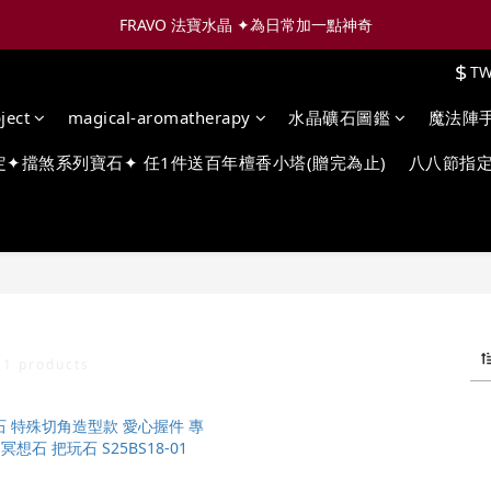
FRAVO 法寶水晶 ✦為日常加一點神奇
$
T
ject
magical-aromatherapy
水晶礦石圖鑑
魔法陣
定✦擋煞系列寶石✦ 任1件送百年檀香小塔(贈完為止)
八八節指定
E
1 products