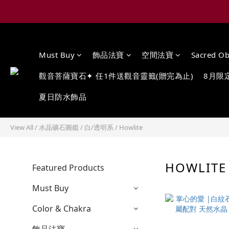
Must Buy
飾品法寶
空間法寶
Sacred Ob
觀音菩薩寶石✦ 任1件送觀音靈籤(贈完為止)
8月限
夏日防水飾品
View All
/
水晶礦石圖鑑
/
白/透明系
/
Howlite
HOWLIT
Featured Products
Must Buy
Color & Chakra