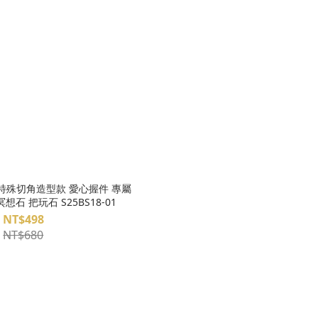
 特殊切角造型款 愛心握件 專屬
想石 把玩石 S25BS18-01
NT$498
NT$680