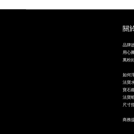
關於
品牌故事
用心團隊
萬粉好評
如何
法寶水
寶石鑑定
法寶蝦
尺寸指南
商務提