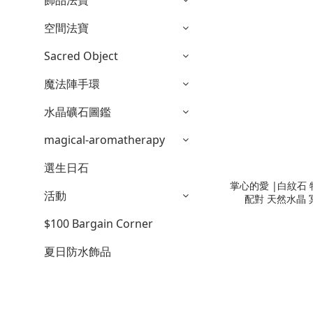
飾品法寶
空間法寶
Sacred Object
魔法陣手環
水晶礦石圖鑑
magical-aromatherapy
選生日石
掌心的愛 |白紋石
活動
配對 天然水晶 冥
$100 Bargain Corner
夏日防水飾品