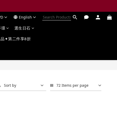
WD
English
手環
選生日石
品✦第二件享8折
Sort by
72 Items per page