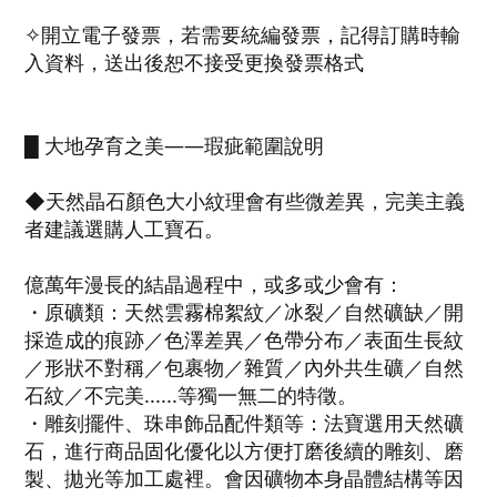
✧開立電子發票，若需要統編發票，記得訂購時輸
入資料，送出後恕不接受更換發票格式
█ 大地孕育之美——瑕疵範圍說明
◆天然晶石顏色大小紋理會有些微差異，完美主義
者建議選購人工寶石。
億萬年漫長的結晶過程中，或多或少會有：
・原礦類：天然雲霧棉絮紋／冰裂／自然礦缺／開
採造成的痕跡／色澤差異／色帶分布／表面生長紋
／形狀不對稱／包裹物／雜質／內外共生礦／自然
石紋／不完美......等獨一無二的特徵。
・雕刻擺件、珠串飾品配件類等：法寶選用天然礦
石，進行商品固化優化以方便打磨後續的雕刻、磨
製、拋光等加工處裡。會因礦物本身晶體結構等因