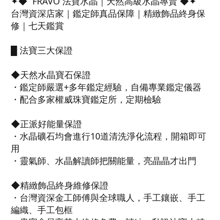
✦◆ FRAVO 法寶水晶｜天然高級水晶專賣 ◆✦
台灣資深店家｜鑑定師真品保障｜精緻飾品終身保
修｜七天鑑賞
█ 法寶三大保證
◆天然水晶寶石保證
・鑑定師嚴選+多年鑑定經驗，自備專業鑑定儀器
・配合多家權威珠寶鑑定所，定期檢驗
◆正派好能量保證
・水晶礦石均會進行10道清洗淨化流程，開箱即可
用
・靈氣師、水晶解讀師把關能量，亮晶晶才出門
◆精緻飾品終身維修保證
・台灣資深金工師傅與全球職人，手工鑲嵌、手工
編織、手工包框