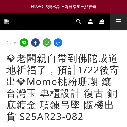
FRAVO 法寶水晶 ✦為日常加一點神奇
Share
💎老闆親自帶到佛陀成道
地祈福了，預計1/22後寄
出💎Momo桃粉珊瑚 鑲
台灣玉 專櫃設計 復古 銅
底鍍金 項鍊吊墜 隨機出
貨 S25AR23-082