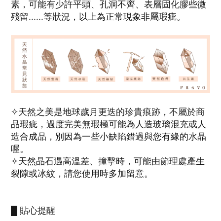
素，可能有少許平頭、孔洞不齊、表層固化膠些微
殘留......等狀況，以上為正常現象非屬瑕疵。
✧天然之美是地球歲月更迭的珍貴痕跡，不屬於商
品瑕疵，過度完美無瑕極可能為人造玻璃混充或人
造合成品，別因為一些小缺陷錯過與您有緣的水晶
喔。
✧天然晶石遇高溫差、撞擊時，可能由節理處產生
裂隙或冰紋，請您使用時多加留意。
█ 貼心提醒