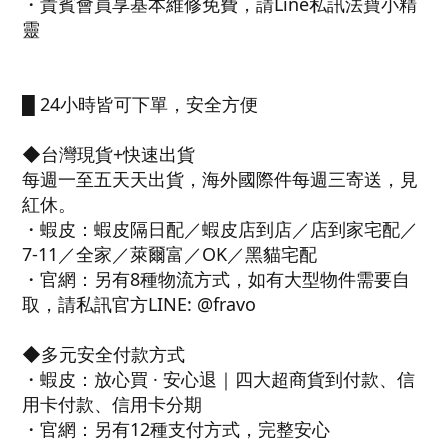
・貴賓會員享基本維修免費，請Line私訊法寶小精
靈
█ 24小時皆可下單，安全方便
◆台灣現貨+快速出貨
每週一至五天天出貨，海外國際件每週三寄送，見
紅休。
・蝦皮：蝦皮隔日配／蝦皮店到店／店到家宅配／
7-11／全家／萊爾富／OK／黑貓宅配
・官網：另有8種物流方式，如有大型物件需要自
取，請私訊官方LINE: @fravo
◆多元安全付款方式
・蝦皮：放心買 · 安心退｜四大超商貨到付款、信
用卡付款、信用卡分期
・官網：另有12種支付方式，完整安心