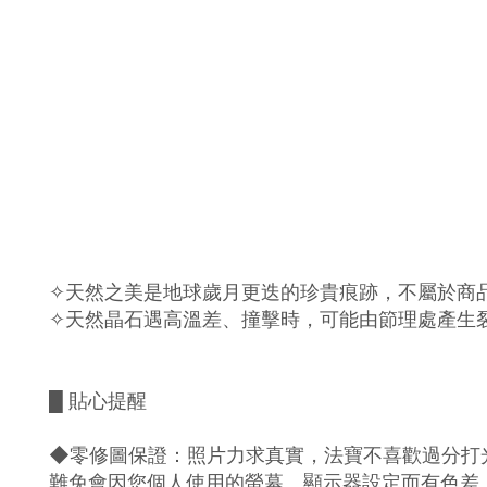
✧天然之美是地球歲月更迭的珍貴痕跡，不屬於商
✧天然晶石遇高溫差、撞擊時，可能由節理處產生
█ 貼心提醒
◆零修圖保證：照片力求真實，法寶不喜歡過分打光
難免會因您個人使用的螢幕、顯示器設定而有色差