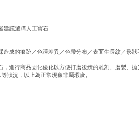
者建議選購人工寶石。
採造成的痕跡／色澤差異／色帶分布／表面生長紋／形狀
石，進行商品固化優化以方便打磨後續的雕刻、磨製、拋
...等狀況，以上為正常現象非屬瑕疵。