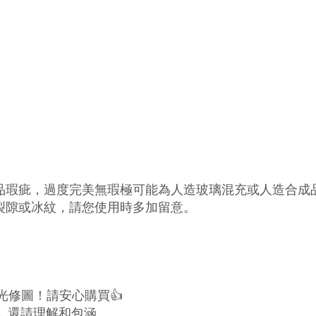
品瑕疵，過度完美無瑕極可能為人造玻璃混充或人造合成
裂隙或冰紋，請您使用時多加留意。
修圖！請安心購買👍
，還請理解和包涵。