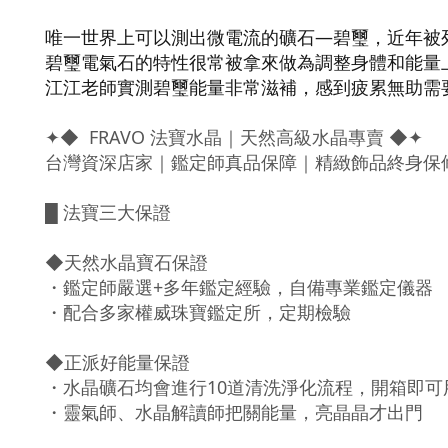
唯一世界上可以測出微電流的礦石—碧璽，近年被
碧璽電氣石的特性很常被拿來做為調整身體和能量
江江老師實測碧璽能量非常滋補，感到疲累無助需
✦◆ FRAVO 法寶水晶｜天然高級水晶專賣 ◆✦
台灣資深店家｜鑑定師真品保障｜精緻飾品終身保
█ 法寶三大保證
◆天然水晶寶石保證
・鑑定師嚴選+多年鑑定經驗，自備專業鑑定儀器
・配合多家權威珠寶鑑定所，定期檢驗
◆正派好能量保證
・水晶礦石均會進行10道清洗淨化流程，開箱即可
・靈氣師、水晶解讀師把關能量，亮晶晶才出門