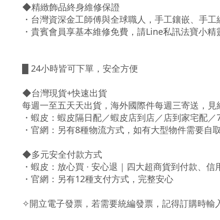
◆精緻飾品終身維修保證
・台灣資深金工師傅與全球職人，手工鑲嵌、手工
・貴賓會員享基本維修免費，請Line私訊法寶小精
█ 24小時皆可下單，安全方便
◆台灣現貨+快速出貨
每週一至五天天出貨，海外國際件每週三寄送，見
・蝦皮：蝦皮隔日配／蝦皮店到店／店到家宅配／7
・官網：另有8種物流方式，如有大型物件需要自取，請私
◆多元安全付款方式
・蝦皮：放心買 · 安心退｜四大超商貨到付款、
・官網：另有12種支付方式，完整安心
✧開立電子發票，若需要統編發票，記得訂購時輸