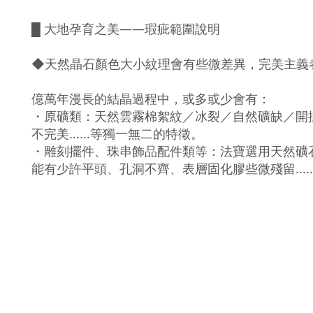
█ 大地孕育之美——瑕疵範圍說明
◆天然晶石顏色大小紋理會有些微差異，完美主義
億萬年漫長的結晶過程中，或多或少會有：
・原礦類：天然雲霧棉絮紋／冰裂／自然礦缺／開
不完美......等獨一無二的特徵。
・雕刻擺件、珠串飾品配件類等：法寶選用天然礦
能有少許平頭、孔洞不齊、表層固化膠些微殘留...