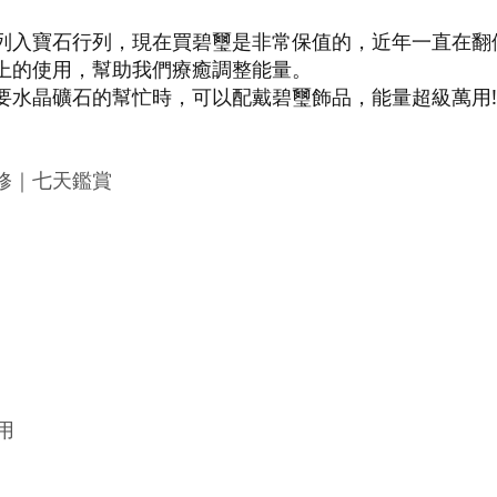
列入寶石行列，現在買碧璽是非常保值的，近年一直在翻倍
上的使用，幫助我們療癒調整能量。
要水晶礦石的幫忙時，可以配戴碧璽飾品，能量超級萬用!
修｜七天鑑賞
用