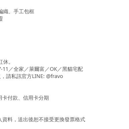
編織、手工包框
靈
紅休。
-11／全家／萊爾富／OK／黑貓宅配
訊官方LINE: @fravo
信用卡付款、信用卡分期
入資料，送出後恕不接受更換發票格式