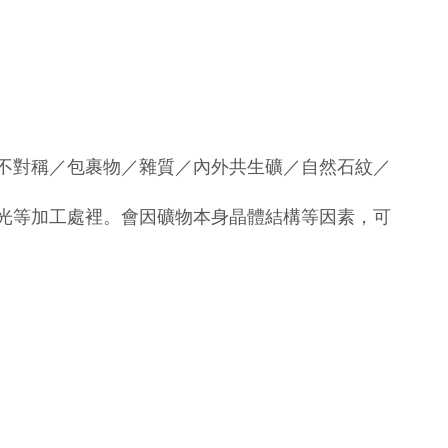
不對稱／包裹物／雜質／內外共生礦／自然石紋／
光等加工處裡。會因礦物本身晶體結構等因素，可