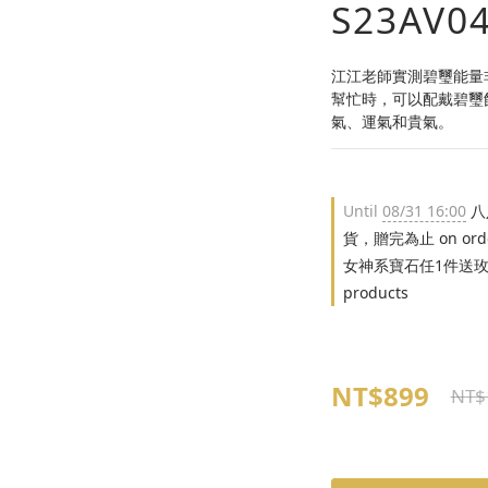
S23AV04
江江老師實測碧璽能量
幫忙時，可以配戴碧璽
氣、運氣和貴氣。
Until
08/31 16:00
八
貨，贈完為止 on ord
女神系寶石任1件送玫瑰✦
products
NT$899
NT$