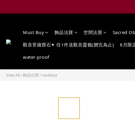
Must Buy
飾品法寶
空間法寶
Sacred Ob
觀音菩薩寶石✦ 任1件送觀音靈籤(贈完為止)
8月限
water-proof
View All
/
飾品法寶
/
necklace