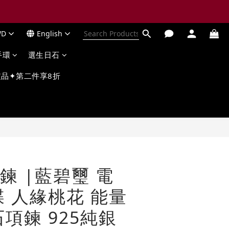
WD
English
手環
選生日石
品✦第二件享8折
鍊 |藍碧璽 電
蝶 人緣桃花 能量
項鍊 925純銀