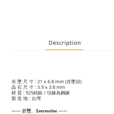
Description
: 21
x 6.8 mm (
)
吊 墜 尺 寸
含墜頭
: 5.9
x 3.8 mm
晶 石 尺 寸
: 925
/
材 質
純銀
項鍊為鋼鍊
:
製 造 地
台灣
—— 碧璽。𝕿𝖔𝖚𝖗𝖒𝖆𝖑𝖎𝖓𝖊 ——