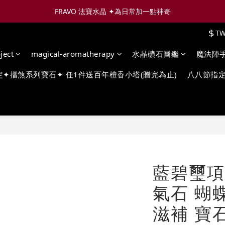
FRAVO 法寶水晶 ✦為日常加一點神奇
$
T
ject
magical-aromatherapy
水晶礦石圖鑑
魔法陣
定✦擋煞系列寶石✦ 任1件送百年檀香小塔(贈完為止)
八八節指定
藍碧璽項
氣石 蝴
滋補 寶石