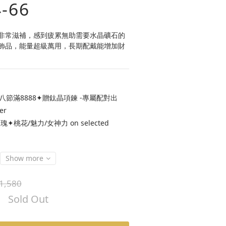
-66
非常滋補，感到疲累無助需要水晶礦石的
飾品，能量超級萬用，長期配戴能增加財
八節滿8888✦贈鈦晶項鍊 -專屬配對出
er
桃花/魅力/女神力 on selected
Show more
1,580
Sold Out