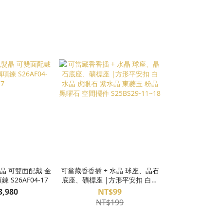
晶 可雙面配戴 金
可當藏香香插 + 水晶 球座、晶石
多用途 六字大明
 S26AF04-17
底座、礦標座 |方形平安扣 白水
文版) | 可當
晶 虎眼石 紫水晶 東菱玉 粉晶 黑
刮痧片 使用 白
3,980
NT$99
NT
曜石 空間擺件 S25BS29-11~18
石 紫水晶 虎眼
NT$199
礦掛牌 S25B