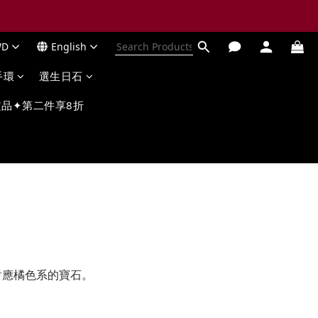
WD
English
手環
選生日石
品✦第二件享8折
對應橘色系的寶石。