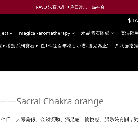
FRAVO 法寶水晶 ✦為日常加一點神奇
$
T
ject
magical-aromatherapy
水晶礦石圖鑑
魔法陣
定✦擋煞系列寶石✦ 任1件送百年檀香小塔(贈完為止)
八八節指定
cral Chakra orange
、伴侶、人際關係、金錢流動、滿足感、愉悅感、腸系統有關，