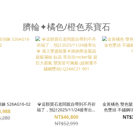
臍輪✦橘色/橙色系寶石
 S26AG16-02
💎這顆寶石老闆親自帶到不丹祈
金黃橘色 雙色髮
福了，預計2025/11/24後寄出💎
色墜頭 不鏽鋼項鍊
,988
灌入豐盛能量☀️維納斯金髮晶 超
NT$46,800
NT$
,280
級滿絲 鈦晶 哥吉拉rocker版 超巨
NT$52,999
大霸氣 雙面皆可佩戴 (超耐重不鏽
鋼墜頭) Q24AC21-901