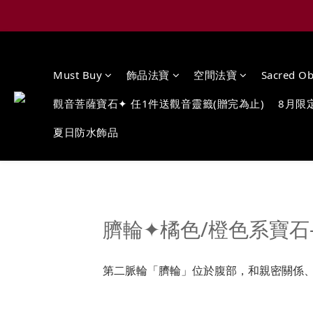
Must Buy
飾品法寶
空間法寶
Sacred Ob
觀音菩薩寶石✦ 任1件送觀音靈籤(贈完為止)
8月限
夏日防水飾品
Image Title
臍輪✦橘色/橙色系寶石——Sa
第二脈輪「臍輪」位於腹部，和親密關係