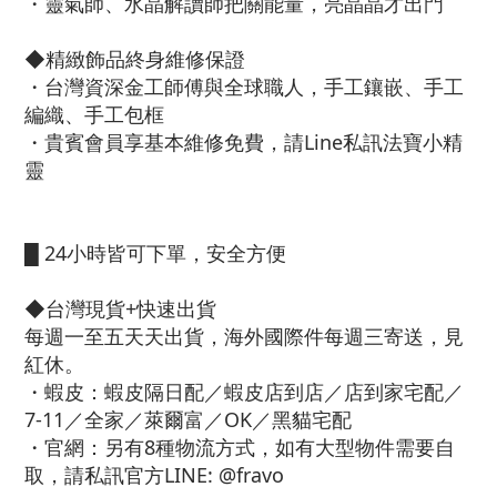
・靈氣師、水晶解讀師把關能量，亮晶晶才出門
◆精緻飾品終身維修保證
・台灣資深金工師傅與全球職人，手工鑲嵌、手工
編織、手工包框
・貴賓會員享基本維修免費，請Line私訊法寶小精
靈
█ 24小時皆可下單，安全方便
◆台灣現貨+快速出貨
每週一至五天天出貨，海外國際件每週三寄送，見
紅休。
・蝦皮：蝦皮隔日配／蝦皮店到店／店到家宅配／
7-11／全家／萊爾富／OK／黑貓宅配
・官網：另有8種物流方式，如有大型物件需要自
取，請私訊官方LINE: @fravo