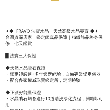
✦◆ FRAVO 法寶水晶｜天然高級水晶專賣 ◆✦
台灣資深店家｜鑑定師真品保障｜精緻飾品終身保
修｜七天鑑賞
█ 法寶三大保證
◆天然水晶寶石保證
・鑑定師嚴選+多年鑑定經驗，自備專業鑑定儀器
・配合多家權威珠寶鑑定所，定期檢驗
◆正派好能量保證
・水晶礦石均會進行10道清洗淨化流程，開箱即可
用