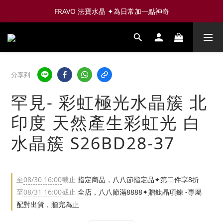
FRAVO 法寶水晶 ✦為日常加一點神奇
分享到
罕見- 彩虹極光水晶簇 北
印度 天然產生彩虹光 白
水晶簇 S26BD28-37
至
08/30 16:00
截止
指定商品，八八節指定品✦第二件享8折
至
08/31 16:00
截止
全店，八八節滿8888✦贈鈦晶項鍊 -專屬
配對出貨，贈完為止