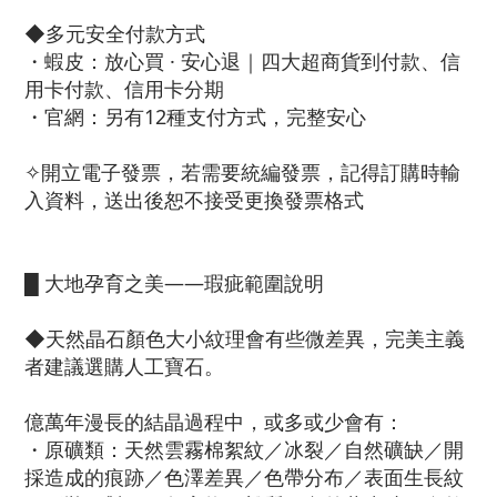
◆多元安全付款方式
・蝦皮：放心買 · 安心退｜四大超商貨到付款、信
用卡付款、信用卡分期
・官網：另有12種支付方式，完整安心
✧開立電子發票，若需要統編發票，記得訂購時輸
入資料，送出後恕不接受更換發票格式
█ 大地孕育之美——瑕疵範圍說明
◆天然晶石顏色大小紋理會有些微差異，完美主義
者建議選購人工寶石。
億萬年漫長的結晶過程中，或多或少會有：
・原礦類：天然雲霧棉絮紋／冰裂／自然礦缺／開
採造成的痕跡／色澤差異／色帶分布／表面生長紋