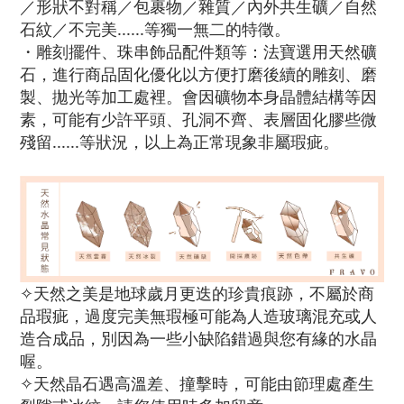
／形狀不對稱／包裹物／雜質／內外共生礦／自然
石紋／不完美......等獨一無二的特徵。
・雕刻擺件、珠串飾品配件類等：法寶選用天然礦
石，進行商品固化優化以方便打磨後續的雕刻、磨
製、拋光等加工處裡。會因礦物本身晶體結構等因
素，可能有少許平頭、孔洞不齊、表層固化膠些微
殘留......等狀況，以上為正常現象非屬瑕疵。
✧天然之美是地球歲月更迭的珍貴痕跡，不屬於商
品瑕疵，過度完美無瑕極可能為人造玻璃混充或人
造合成品，別因為一些小缺陷錯過與您有緣的水晶
喔。
✧天然晶石遇高溫差、撞擊時，可能由節理處產生