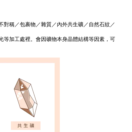
不對稱／包裹物／雜質／內外共生礦／自然石紋／
光等加工處裡。會因礦物本身晶體結構等因素，可