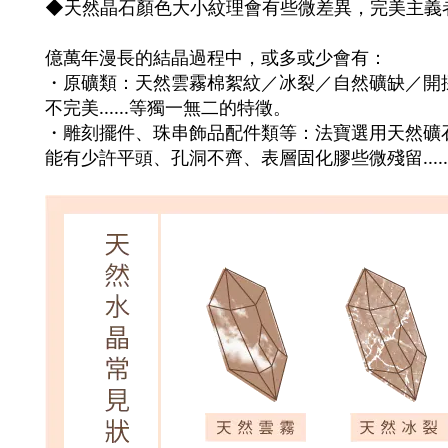
◆天然晶石顏色大小紋理會有些微差異，完美主義
億萬年漫長的結晶過程中，或多或少會有：
・原礦類：天然雲霧棉絮紋／冰裂／自然礦缺／開
不完美......等獨一無二的特徵。
・雕刻擺件、珠串飾品配件類等：法寶選用天然礦
能有少許平頭、孔洞不齊、表層固化膠些微殘留...