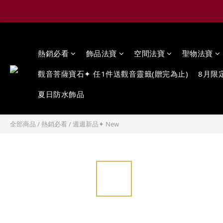
熱銷必看
飾品法寶
空間法寶
聖物法寶
觀音菩薩寶石✦ 任1件送觀音靈籤(贈完為止)
8月限
夏日防水飾品
全部商品
/
熱銷必看
/
週週新品✦ New