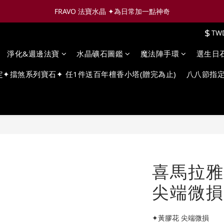
FRAVO 法寶水晶 ✦為日常加一點神奇
$
TW
淨化&週邊法寶
水晶礦石圖鑑
魔法陣手環
選生日
定✦擋煞系列寶石✦ 任1件送百年檀香小塔(贈完為止)
八八節指定
喜馬拉雅
尖端微損 S
✦黃膠花 尖端微損