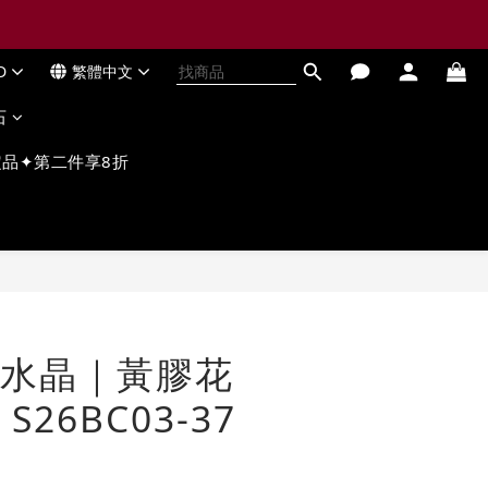
D
繁體中文
石
品✦第二件享8折
立即購買
水晶｜黃膠花
26BC03-37