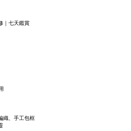
修｜七天鑑賞
用
編織、手工包框
靈