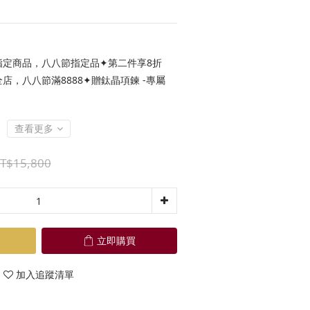
定商品，八八節指定品✦第二件享8折
店，八八節滿8888✦贈鈦晶項鍊 -專屬
查看更多
T$15,800
立即購買
加入追蹤清單