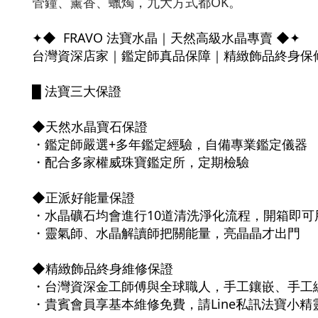
管鐘、薰香、蠟燭，九大方式都OK。
✦◆ FRAVO 法寶水晶｜天然高級水晶專賣 ◆✦
台灣資深店家｜鑑定師真品保障｜精緻飾品終身保
█ 法寶三大保證
◆天然水晶寶石保證
・鑑定師嚴選+多年鑑定經驗，自備專業鑑定儀器
・配合多家權威珠寶鑑定所，定期檢驗
◆正派好能量保證
・水晶礦石均會進行10道清洗淨化流程，開箱即可
・靈氣師、水晶解讀師把關能量，亮晶晶才出門
◆精緻飾品終身維修保證
・台灣資深金工師傅與全球職人，手工鑲嵌、手工
・貴賓會員享基本維修免費，請Line私訊法寶小精