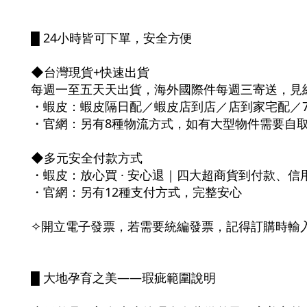
█ 24小時皆可下單，安全方便
◆台灣現貨+快速出貨
每週一至五天天出貨，海外國際件每週三寄送，見
・蝦皮：蝦皮隔日配／蝦皮店到店／店到家宅配／7
・官網：另有8種物流方式，如有大型物件需要自取，請私
◆多元安全付款方式
・蝦皮：放心買 · 安心退｜四大超商貨到付款、
・官網：另有12種支付方式，完整安心
✧開立電子發票，若需要統編發票，記得訂購時輸
█ 大地孕育之美——瑕疵範圍說明