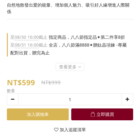
自然地散發出愛的能量、增加個人魅力、吸引好人緣增進人際關
係
至
08/30 16:00
截止
指定商品，八八節指定品✦第二件享8折
至
08/31 16:00
截止
全店，八八節滿8888✦贈鈦晶項鍊 -專屬
配對出貨，贈完為止
查看更多
NT$599
NT$999
數量
加入購物車
立即購買
加入追蹤清單