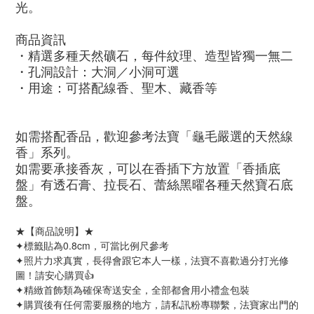
光。
商品資訊
・精選多種天然礦石，每件紋理、造型皆獨一無二
・孔洞設計：大洞／小洞可選
・用途：可搭配線香、聖木、藏香等
如需搭配香品，歡迎參考法寶「龜毛嚴選的天然線
香」系列。
如需要承接香灰，可以在香插下方放置「香插底
盤」有透石膏、拉長石、蕾絲黑曜各種天然寶石底
盤。
★【商品說明】★
✦標籤貼為0.8cm，可當比例尺參考
✦照片力求真實，長得會跟它本人一樣，法寶不喜歡過分打光修
圖！請安心購買👍
✦精緻首飾類為確保寄送安全，全部都會用小禮盒包裝
✦購買後有任何需要服務的地方，請私訊粉專聯繫，法寶家出門的