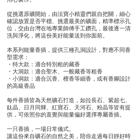
從挑選原礦開始，由法寶小精靈們親自把關，細心
確認放置是否平穩、挑選最美的礦面，精準標示孔
位，交由台灣在地專業師傅手工鑽孔，最後逐一清
洗與淨化，將這份美好能量送到你面前。
本系列能量香插，提供三種孔洞設計，對應不同香
型需求：
・特大款：適合特別粗的藏香
・大洞款：適合聖木、一般藏香等粗香
・小洞款：適合沉香、檀香等細香，或有香腳設計
的高級香品
每件香插皆為天然礦石打造，如拉長石、紫超七、
鈦晶、日月同輝、紅寶石、天河石、粉晶等皆有提
供，可依照你的直覺與能量偏好選擇專屬香插。
一只香插，一場日常儀式。
讓這份來自礦石的自然之美，陪你走過每日靜好時