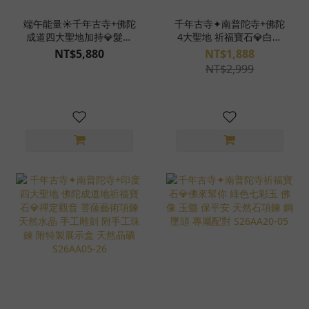
端午能量☀️千年古寺+佛陀
千年古寺✦南普陀寺+佛陀
成道四大聖地加持💎髮晶
4大聖地 祈福寶石💎白水
茶晶 超滿絲 佛頭項鍊 早
晶佛陀雕件 +紫水晶大衛
NT$5,880
NT$1,888
期料 手工雕刻 附不鏽鋼鍊
星 組合 桌上型擺件 雕件
NT$2,999
天然晶礦 S26AG02-12
豐盛 喜悅 紮實落地穩定