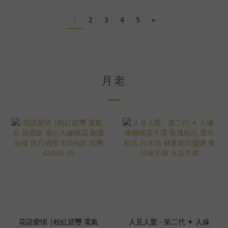
1
2
3
4
5
»
月老
花語愛情 |粉紅碧璽 電氣
人見人愛 - 第二代 ✦ 人緣