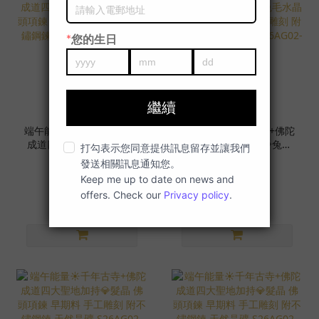
端午能量☀️千年古寺+佛陀
端午能量☀️千年古寺+佛陀
成道四大聖地加持💎髮晶
成道四大聖地加持💎兔毛
佛頭項鍊 早期料 手工雕刻
水晶 佛頭項鍊 早期料 手
NT$4,680
NT$7,580
附不鏽鋼鍊 天然晶礦
工雕刻 附不鏽鋼鍊 天然晶
S26AG02-05
礦 S26AG02-07-1