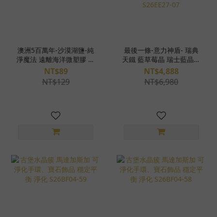
澳洲5百萬年-沙漠湖鹽-純
最後一條-意力神盾- 瑞典
淨魔法 遠離海洋微塑膠 瑜
天鐵 藍草莓晶 瑞士藍晶石
珈潔淨法 減鈉料理 350g
島嶼藍晶石 油膽閃靈鑽 黑
NT$89
NT$4,888
幻影閃靈鑽 黑爆閃海藍寶
NT$129
NT$6,980
拉長石 K2布魯石青金石
魔法陣手環 S26EE27-07