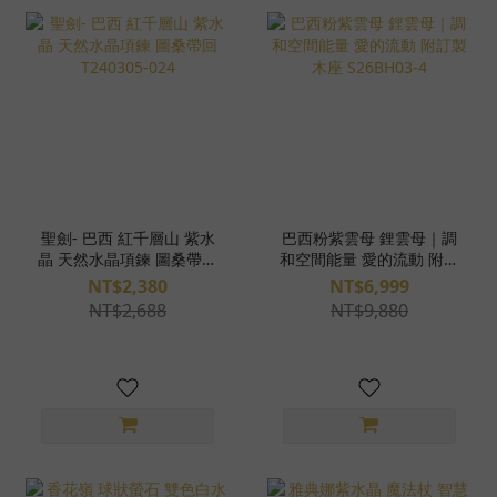
聖劍- 巴西 紅千層山 紫水
巴西粉紫雲母 鋰雲母｜調
晶 天然水晶項鍊 圖桑帶回
和空間能量 愛的流動 附訂
T240305-024
製木座 S26BH03-4
NT$2,380
NT$6,999
NT$2,688
NT$9,880