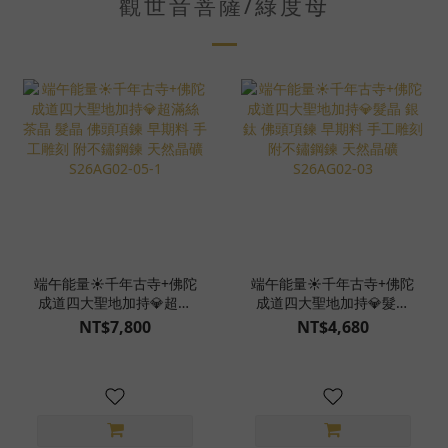
觀世音菩薩/綠度母
端午能量☀️千年古寺+佛陀
端午能量☀️千年古寺+佛陀
成道四大聖地加持💎超滿
成道四大聖地加持💎髮晶
絲 茶晶 髮晶 佛頭項鍊 早
銀鈦 佛頭項鍊 早期料 手
NT$7,800
NT$4,680
期料 手工雕刻 附不鏽鋼鍊
工雕刻 附不鏽鋼鍊 天然晶
天然晶礦 S26AG02-05-1
礦 S26AG02-03