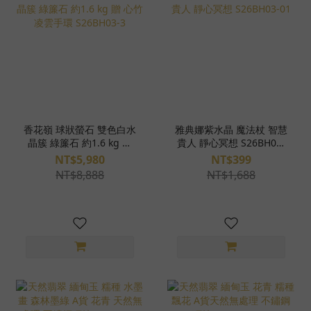
香花嶺 球狀螢石 雙色白水
雅典娜紫水晶 魔法杖 智慧
晶簇 綠簾石 約1.6 kg 贈
貴人 靜心冥想 S26BH03-
心竹凌雲手環 S26BH03-3
01
NT$5,980
NT$399
NT$8,888
NT$1,688