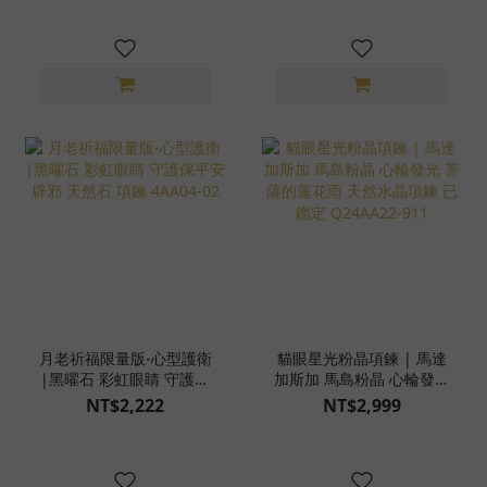
月老祈福限量版-心型護衛
貓眼星光粉晶項鍊 | 馬達
|黑曜石 彩虹眼睛 守護保
加斯加 馬島粉晶 心輪發光
平安 辟邪 天然石 項鍊
菩薩的蓮花雨 天然水晶項
NT$2,222
NT$2,999
4AA04-02
鍊 已鑑定 Q24AA22-911