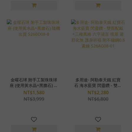
金曜石球 附手工製珠珠球
多用途- 阿勒泰天鐵 紅寶
座 (使用黃水晶+黑膽石) 隨
石 海水藍寶 閃靈鑽 - 雙面
機出貨 S26BD08-8
配戴+三種風格 六字箴言
NT$1,580
NT$2,280
嘎屋 避邪化煞 護身祈福
NT$3,999
NT$6,800
附不鏽鋼0.6素鍊
S26AG08-01