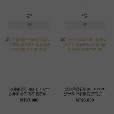
療癒者水晶簇 組合 桌上型
擺件 雕件 豐盛 喜悅 紮實
落地穩定 天然水晶原礦
S25BU17-231
沙弗萊寶石項鍊 | 0.87ct
沙弗萊寶石項鍊 | 0.68ct
沙弗萊 綠石榴石 寶石項鍊
沙弗萊 綠石榴石 寶石項鍊
925純銀 S25AP17-06
925純銀 S25AP17-05
NT$7,980
NT$6,680