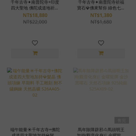
千年古寺✦南普陀寺+印度
千年古寺✦南普陀寺祈福
四大聖地 佛陀成道地祈福
寶石💎佛來幫你 綠色七彩
寶石💎禪定觀音 菩薩藝術
玉 佛像 玉髓 保平安 天然
NT$18,880
NT$1,380
項鍊 天然水晶 手工雕刻
石項鍊 鋼墜頭 專屬配對
NT$22,000
NT$1,680
附手工珠鍊 附特製展示盒
S26AA20-05
天然晶礦 S26AA05-26
售完
端午能量☀️千年古寺+佛陀
馬年除障辟邪🐴馬頭明王
成道四大聖地加持💎髮晶
加持(觀音化身)| 金曜龍牌