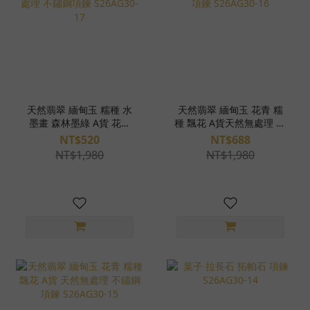
天然翡翠 緬甸玉 糯種 水
天然翡翠 緬甸玉 花青 糯
墨畫 森林墨綠 A貨 花青
種 飄花 A貨天然無處理 不
天然無處理 不鏽鋼項鍊
鏽鋼項鍊 S26AG30-16
NT$520
NT$688
S26AG30-17
NT$1,980
NT$1,980