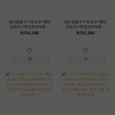
端午能量☀️千年古寺+佛陀
端午能量☀️千年古寺+佛陀
成道四大聖地加持💎髮晶
成道四大聖地加持💎髮晶
佛頭項鍊 早期料 手工雕刻
茶晶 佛頭項鍊 早期料 手
NT$4,580
NT$5,980
附不鏽鋼鍊 天然晶礦
工雕刻 附不鏽鋼鍊 天然晶
S26AG02-07
礦 S26AG02-13