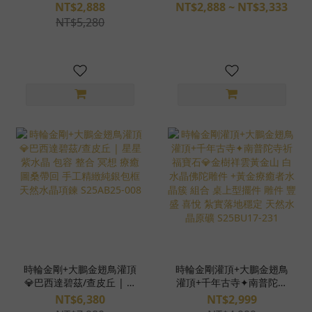
煞系手環 擋小人 擋阿飄
擋阿飄 草莓晶 滿絲黑髮晶
NT$2,888
NT$2,888 ~ NT$3,333
魔法陣手環 擋煞 避邪 水
金運石 銀鈦 金沙黑曜 黑
NT$5,280
晶手環 水晶手鍊
碧璽 黑膽石 白水晶 純銀
S26EG30-05
擋煞 避邪 水晶手環 水晶
手鍊 S25BT19-02
時輪金剛+大鵬金翅鳥灌頂
時輪金剛灌頂+大鵬金翅鳥
💎巴西達碧茲/查皮丘 | 星
灌頂+千年古寺✦南普陀寺
星紫水晶 包容 整合 冥想
祈福寶石💎金樹祥雲黃金
NT$6,380
NT$2,999
療癒 圖桑帶回 手工精緻純
山 白水晶佛陀雕件 +黃金