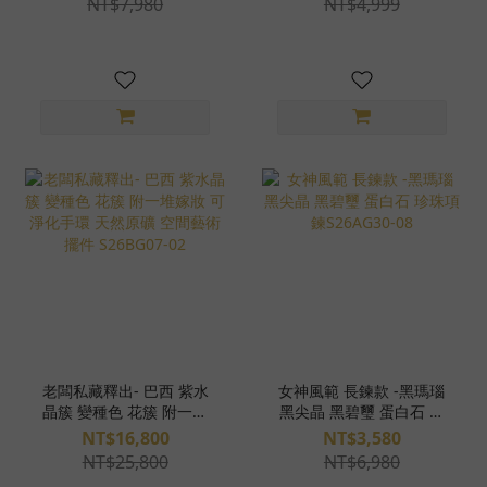
NT$7,980
NT$4,999
銀包框 天然水晶項鍊
療癒者水晶簇 組合 桌上型
S25AB25-008
擺件 雕件 豐盛 喜悅 紮實
落地穩定 天然水晶原礦
S25BU17-231
老闆私藏釋出- 巴西 紫水
女神風範 長鍊款 -黑瑪瑙
晶簇 變種色 花簇 附一堆
黑尖晶 黑碧璽 蛋白石 珍
嫁妝 可淨化手環 天然原礦
珠項鍊S26AG30-08
NT$16,800
NT$3,580
空間藝術擺件 S26BG07-
NT$25,800
NT$6,980
02