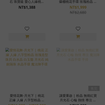
石 珠寶級 愛心人緣桃花
爆棚桃花手環 玫瑰粉晶 星
能量滋補 寶石戒指 925純
光粉晶 白水晶 赫基蒙閃靈
NT$1,388
NT$1,999
銀 活圍 4AB06-95
鑽 魔法陣手環 水晶手環
NT$2,680
售完
愛情花舞-月光下 | 桃花
讓愛重啟 | 粉晶 無燒紅寶
正緣 人緣 八字型粉晶 玫
月光石 心輪 熱情 專注 魔
瑰造型珠貝 白水晶 白玉髓
法陣 水晶手環 手排