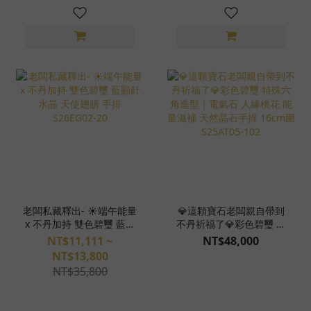
老闆私藏釋出- ☀️端午能量
💎這顆寶石老闆親自帶到
x 不丹加持 雙色碧璽 藍顯
不丹祈福了💎彩色碧璽 特
針水晶 天使翅膀 手排
殊六角造型｜電氣石 人緣
NT$11,111 ~
NT$48,000
S26EG02-20
桃花 能量滋補 天然晶石手
NT$13,800
排 16cm圍 S25AT05-102
NT$35,800