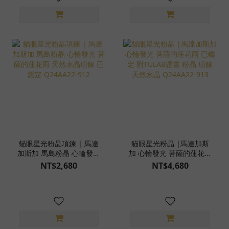
貓眼星光粉晶項鍊 | 馬達
貓眼星光粉晶 |馬達加斯
加斯加 馬島粉晶 心輪發光
加 心輪發光 菩薩的蓮花雨
菩薩的蓮花雨 天然水晶項
已鑑定 附TULAB證書 粉晶
NT$2,680
NT$4,680
鍊 已鑑定 Q24AA22-912
項鍊 天然水晶 Q24AA22-
913