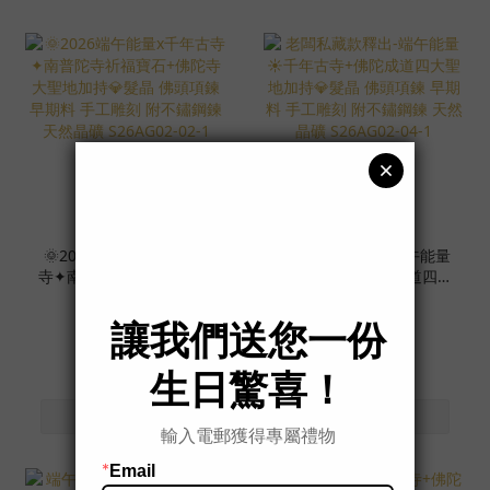
🌞2026端午能量x千年古
老闆私藏款釋出-端午能量
寺✦南普陀寺祈福寶石+佛
☀️千年古寺+佛陀成道四大
陀寺大聖地加持💎髮晶 佛
聖地加持💎髮晶 佛頭項鍊
NT$5,999
NT$7,777
頭項鍊 早期料 手工雕刻
早期料 手工雕刻 附不鏽鋼
附不鏽鋼鍊 天然晶礦
鍊 天然晶礦 S26AG02-04-
S26AG02-02-1
1