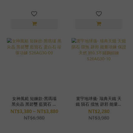
女神風範 短鍊款-黑瑪瑙
寰宇地球儀- 瑞典天鐵 天
黑尖晶 黑碧璽 藍寶石 蛋
鐵 隕石 擋煞 辟邪 能量項
白石 珍珠項鍊 S26AG30-
鍊 保證天然 附0.3不鏽鋼
NT$3,380 ~ NT$3,880
NT$2,280
09
細鍊 S26AG30-10
NT$6,980
NT$3,980