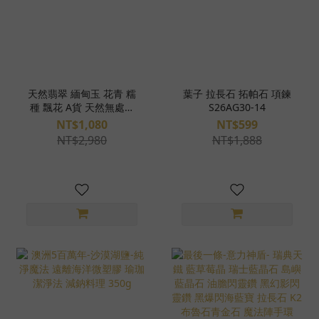
天然翡翠 緬甸玉 花青 糯
葉子 拉長石 拓帕石 項鍊
種 飄花 A貨 天然無處理
S26AG30-14
不鏽鋼項鍊 S26AG30-15
NT$1,080
NT$599
NT$2,980
NT$1,888