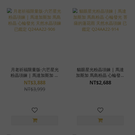
月老祈福限量版-六芒星光
貓眼星光粉晶項鍊 | 馬達
粉晶項鍊 | 馬達加斯加 馬
加斯加 馬島粉晶 心輪發光
島粉晶 心輪發光 天然水晶
菩薩的蓮花雨 天然水晶項
NT$3,888
NT$2,688
項鍊 已鑑定 Q24AA22-
鍊 已鑑定 Q24AA22-914
NT$3,999
906