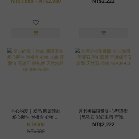
NT$1,888 ~ NT$2,980
NT$2,222
月光石 純銀隔珠 水晶手環
魔法陣手環
掌心的愛 | 粉晶 圓滾滾款
月老祈福限量版-心型護衛
愛心握件 附禮盒 心輪 人
|黑曜石 彩虹眼睛 守護保
緣 愛 愛情 冥想石 握把件
平安 辟邪 天然石 項鍊
NT$500
NT$2,222
天然水晶 G22BP05009
4AA04-03
NT$680