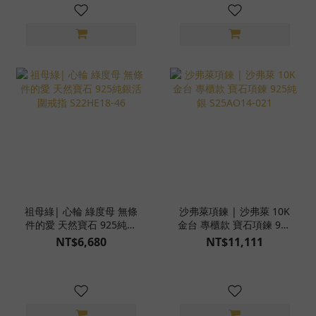
祖母綠| 心輪 綠度母 無條
沙弗萊項鍊 | 沙弗萊 10K
件的愛 天然寶石 925純銀
金台 專櫃款 寶石項鍊 925
活圍戒指 S22HE18-46
純銀 S25AO14-021
NT$6,680
NT$11,111