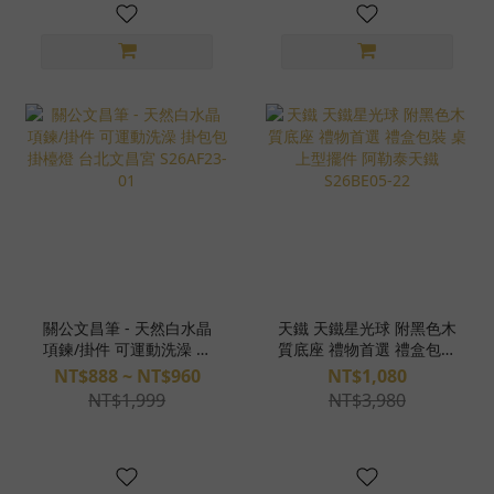
關公文昌筆 - 天然白水晶
天鐵 天鐵星光球 附黑色木
項鍊/掛件 可運動洗澡 掛
質底座 禮物首選 禮盒包裝
包包 掛檯燈 台北文昌宮
桌上型擺件 阿勒泰天鐵
NT$888 ~ NT$960
NT$1,080
S26AF23-01
S26BE05-22
NT$1,999
NT$3,980