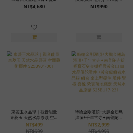
佛頭項鍊 早期料 手工雕刻
金沙黑曜石 天然石項鍊
NT$4,680
NT$990
附不鏽鋼鍊 天然晶礦
925純銀 S25AX09-02
S26AA05-02
東菱玉水晶球｜觀音能量
時輪金剛灌頂+大鵬金翅鳥
東菱玉 天然水晶原礦 空間
灌頂+千年古寺✦南普陀寺
藝術擺件 S25BV01-001
祈福寶石💎金樹祥雲黃金
NT$499
NT$2,999
山 白水晶佛陀雕件 +黃金
NT$999
NT$4,999