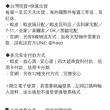
◆台灣現貨+快速出貨
每週一至五天天出貨，海外國際件每週三寄送，見
紅休。
・蝦皮：蝦皮隔日配／蝦皮店到店／店到家宅配／
7-11／全家／萊爾富／OK／黑貓宅配
・官網：另有8種物流方式，如有大型物件需要自
取，請私訊官方LINE: @fravo
◆多元安全付款方式
・蝦皮：放心買 · 安心退｜四大超商貨到付款、信
用卡付款、信用卡分期
・官網：另有12種支付方式，完整安心
✧開立電子發票，若需要統編發票，記得訂購時輸
入資料，送出後恕不接受更換發票格式