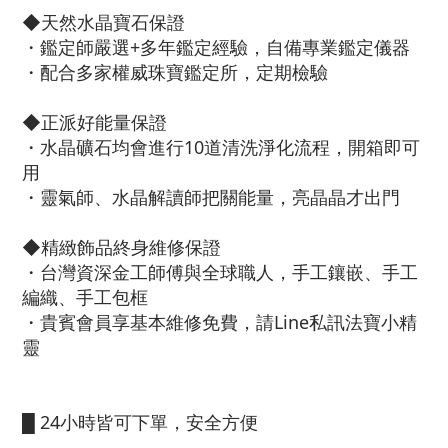
◆天然水晶寶石保證
・鑑定師嚴選+多年鑑定經驗，自備專業鑑定儀器
・配合多家權威珠寶鑑定所，定期檢驗
◆正派好能量保證
・水晶礦石均會進行10道清洗淨化流程，開箱即可
用
・靈氣師、水晶解讀師把關能量，亮晶晶才出門
◆精緻飾品終身維修保證
・台灣資深金工師傅與全球職人，手工鑲嵌、手工
編織、手工包框
・貴賓會員享基本維修免費，請Line私訊法寶小精
靈
█ 24小時皆可下單，安全方便