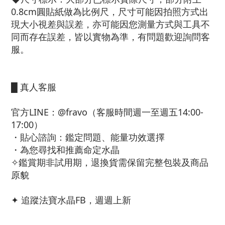
0.8cm圓貼紙做為比例尺，尺寸可能因拍照方式出
現大小視差與誤差，亦可能因您測量方式與工具不
同而存在誤差，皆以實物為準，有問題歡迎詢問客
服。
█ 真人客服
官方LINE：@fravo（客服時間週一至週五14:00-
17:00）
・貼心諮詢：鑑定問題、能量功效選擇
・為您尋找和推薦命定水晶
✧鑑賞期非試用期，退換貨需保留完整包裝及商品
原貌
✦ 追蹤法寶水晶FB，週週上新