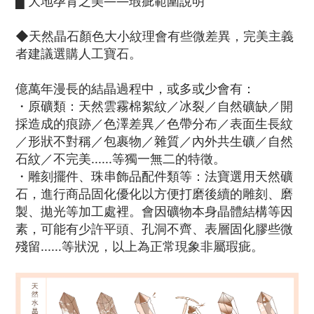
█ 大地孕育之美——瑕疵範圍說明
◆天然晶石顏色大小紋理會有些微差異，完美主義
者建議選購人工寶石。
億萬年漫長的結晶過程中，或多或少會有：
・原礦類：天然雲霧棉絮紋／冰裂／自然礦缺／開
採造成的痕跡／色澤差異／色帶分布／表面生長紋
／形狀不對稱／包裹物／雜質／內外共生礦／自然
石紋／不完美......等獨一無二的特徵。
・雕刻擺件、珠串飾品配件類等：法寶選用天然礦
石，進行商品固化優化以方便打磨後續的雕刻、磨
製、拋光等加工處裡。會因礦物本身晶體結構等因
素，可能有少許平頭、孔洞不齊、表層固化膠些微
殘留......等狀況，以上為正常現象非屬瑕疵。