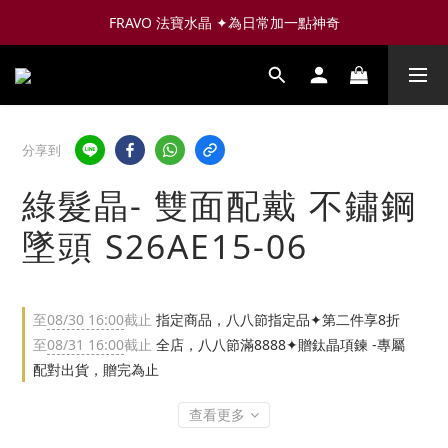
FRAVO 法寶水晶 ✦為日常加一點神奇
分享到
綠髮晶- 雙面配戴 不鏽鋼
墜頭 S26AE15-06
至
08/30 16:00
截止
指定商品，八八節指定品✦第二件享8折
至
08/31 16:00
截止
全店，八八節滿8888✦贈鈦晶項鍊 -專屬
配對出貨，贈完為止
查看更多