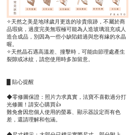
✧天然之美是地球歲月更迭的珍貴痕跡，不屬於商
品瑕疵，過度完美無瑕極可能為人造玻璃混充或人
造合成品，別因為一些小缺陷錯過與您有緣的水晶
喔。
✧天然晶石遇高溫差、撞擊時，可能由節理處產生
裂隙或冰紋，請您使用時多加留意。
█ 貼心提醒
◆零修圖保證：照片力求真實，法寶不喜歡過分打
光修圖！請安心購買👍
難免會因您個人使用的螢幕、顯示器設定而有色
差，還請理解和包涵。
◆尺寸標示：大部分已標示實際尺寸，部分附上