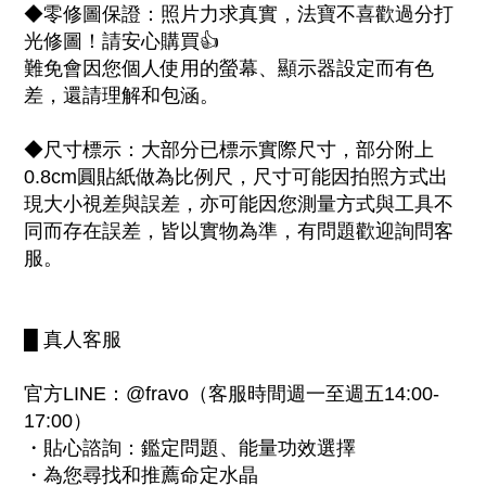
◆零修圖保證：照片力求真實，法寶不喜歡過分打
光修圖！請安心購買👍
難免會因您個人使用的螢幕、顯示器設定而有色
差，還請理解和包涵。
◆尺寸標示：大部分已標示實際尺寸，部分附上
0.8cm圓貼紙做為比例尺，尺寸可能因拍照方式出
現大小視差與誤差，亦可能因您測量方式與工具不
同而存在誤差，皆以實物為準，有問題歡迎詢問客
服。
█ 真人客服
官方LINE：@fravo（客服時間週一至週五14:00-
17:00）
・貼心諮詢：鑑定問題、能量功效選擇
・為您尋找和推薦命定水晶