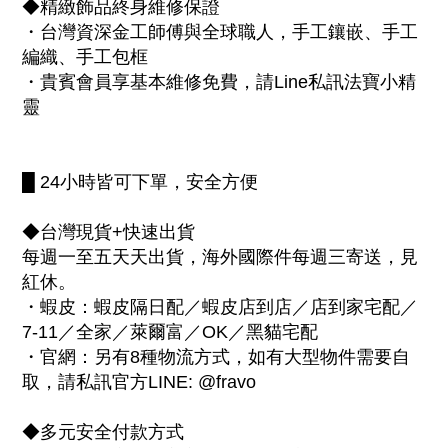
◆精緻飾品終身維修保證
・台灣資深金工師傅與全球職人，手工鑲嵌、手工
編織、手工包框
・貴賓會員享基本維修免費，請Line私訊法寶小精
靈
█ 24小時皆可下單，安全方便
◆台灣現貨+快速出貨
每週一至五天天出貨，海外國際件每週三寄送，見
紅休。
・蝦皮：蝦皮隔日配／蝦皮店到店／店到家宅配／
7-11／全家／萊爾富／OK／黑貓宅配
・官網：另有8種物流方式，如有大型物件需要自
取，請私訊官方LINE: @fravo
◆多元安全付款方式