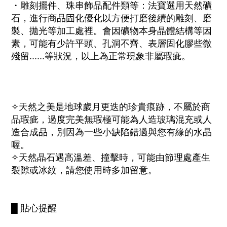
・雕刻擺件、珠串飾品配件類等：法寶選用天然礦
石，進行商品固化優化以方便打磨後續的雕刻、磨
製、拋光等加工處裡。會因礦物本身晶體結構等因
素，可能有少許平頭、孔洞不齊、表層固化膠些微
殘留......等狀況，以上為正常現象非屬瑕疵。
✧天然之美是地球歲月更迭的珍貴痕跡，不屬於商
品瑕疵，過度完美無瑕極可能為人造玻璃混充或人
造合成品，別因為一些小缺陷錯過與您有緣的水晶
喔。
✧天然晶石遇高溫差、撞擊時，可能由節理處產生
裂隙或冰紋，請您使用時多加留意。
█ 貼心提醒