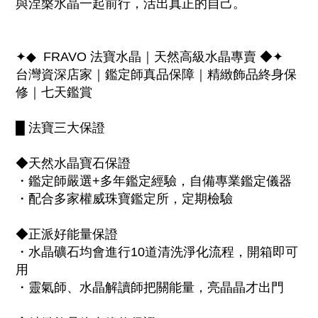
與涅槃水晶一起前行，活出真正的自己。
✦◆ FRAVO 法寶水晶｜天然高級水晶專賣 ◆✦
台灣資深店家｜鑑定師真品保障｜精緻飾品終身保
修｜七天鑑賞
█ 法寶三大保證
◆天然水晶寶石保證
・鑑定師嚴選+多年鑑定經驗，自備專業鑑定儀器
・配合多家權威珠寶鑑定所，定期檢驗
◆正派好能量保證
・水晶礦石均會進行10道清洗淨化流程，開箱即可
用
・靈氣師、水晶解讀師把關能量，亮晶晶才出門