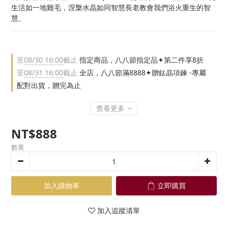
生活如一地雞毛，涅槃水晶如同智慧長老教會我們浴火重生的智
慧。
至
08/30 16:00
截止
指定商品，八八節指定品✦第二件享8折
至
08/31 16:00
截止
全店，八八節滿8888✦贈鈦晶項鍊 -專屬
配對出貨，贈完為止
查看更多
NT$888
數量
加入購物車
立即購買
加入追蹤清單