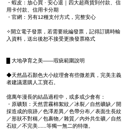
・蝦皮：放心買 · 安心退｜四大超商貨到付款、信
用卡付款、信用卡分期
・官網：另有12種支付方式，完整安心
✧開立電子發票，若需要統編發票，記得訂購時輸
入資料，送出後恕不接受更換發票格式
█ 大地孕育之美——瑕疵範圍說明
◆天然晶石顏色大小紋理會有些微差異，完美主義
者建議選購人工寶石。
億萬年漫長的結晶過程中，或多或少會有：
・原礦類：天然雲霧棉絮紋／冰裂／自然礦缺／開
採造成的痕跡／色澤差異／色帶分布／表面生長紋
／形狀不對稱／包裹物／雜質／內外共生礦／自然
石紋／不完美......等獨一無二的特徵。