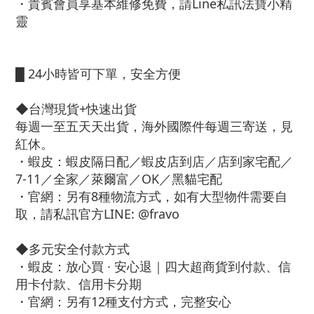
・貴賓會員享基本維修免費，請Line私訊法寶小精
靈
█ 24小時皆可下單，安全方便
◆台灣現貨+快速出貨
每週一至五天天出貨，海外國際件每週三寄送，見
紅休。
・蝦皮：蝦皮隔日配／蝦皮店到店／店到家宅配／
7-11／全家／萊爾富／OK／黑貓宅配
・官網：另有8種物流方式，如有大型物件需要自
取，請私訊官方LINE: @fravo
◆多元安全付款方式
・蝦皮：放心買 · 安心退｜四大超商貨到付款、信
用卡付款、信用卡分期
・官網：另有12種支付方式，完整安心