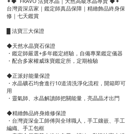
✦◆ FRAVO 法寶水晶｜天然高級水晶專賣 ◆✦
台灣資深店家｜鑑定師真品保障｜精緻飾品終身保
修｜七天鑑賞
█ 法寶三大保證
◆天然水晶寶石保證
・鑑定師嚴選+多年鑑定經驗，自備專業鑑定儀器
・配合多家權威珠寶鑑定所，定期檢驗
◆正派好能量保證
・水晶礦石均會進行10道清洗淨化流程，開箱即可
用
・靈氣師、水晶解讀師把關能量，亮晶晶才出門
◆精緻飾品終身維修保證
・台灣資深金工師傅與全球職人，手工鑲嵌、手工
編織、手工包框