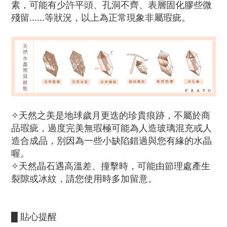
素，可能有少許平頭、孔洞不齊、表層固化膠些微
殘留......等狀況，以上為正常現象非屬瑕疵。
✧天然之美是地球歲月更迭的珍貴痕跡，不屬於商
品瑕疵，過度完美無瑕極可能為人造玻璃混充或人
造合成品，別因為一些小缺陷錯過與您有緣的水晶
喔。
✧天然晶石遇高溫差、撞擊時，可能由節理處產生
裂隙或冰紋，請您使用時多加留意。
█ 貼心提醒