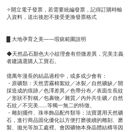
✧開立電子發票，若需要統編發票，記得訂購時輸
入資料，送出後恕不接受更換發票格式
█ 大地孕育之美——瑕疵範圍說明
◆天然晶石顏色大小紋理會有些微差異，完美主義
者建議選購人工寶石。
億萬年漫長的結晶過程中，或多或少會有：
・原礦類：天然雲霧棉絮紋／冰裂／自然礦缺／開
採造成的痕跡／色澤差異／色帶分布／表面生長紋
／形狀不對稱／包裹物／雜質／內外共生礦／自然
石紋／不完美......等獨一無二的特徵。
・雕刻擺件、珠串飾品配件類等：法寶選用天然礦
石，進行商品固化優化以方便打磨後續的雕刻、磨
製、拋光等加工處裡。會因礦物本身晶體結構等因