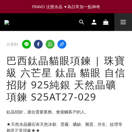
FRAVO 法寶水晶 ✦為日常加一點神奇
分享到
巴西鈦晶貓眼項鍊 | 珠寶
級 六芒星 鈦晶 貓眼 自信
招財 925純銀 天然晶礦
項鍊 S25AT27-029
鈦晶招財，適合需要業務、會接觸客戶的人。
★天然水晶礦石有天然冰裂、雲霧、礦缺、雜質、共生、紋理等
都是正常現象★★