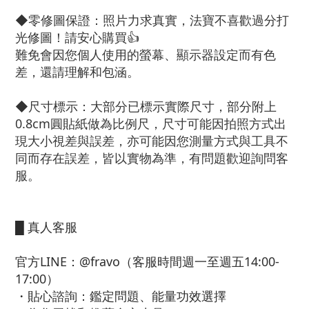
◆零修圖保證：照片力求真實，法寶不喜歡過分打
光修圖！請安心購買👍
難免會因您個人使用的螢幕、顯示器設定而有色
差，還請理解和包涵。
◆尺寸標示：大部分已標示實際尺寸，部分附上
0.8cm圓貼紙做為比例尺，尺寸可能因拍照方式出
現大小視差與誤差，亦可能因您測量方式與工具不
同而存在誤差，皆以實物為準，有問題歡迎詢問客
服。
█ 真人客服
官方LINE：@fravo（客服時間週一至週五14:00-
17:00）
・貼心諮詢：鑑定問題、能量功效選擇