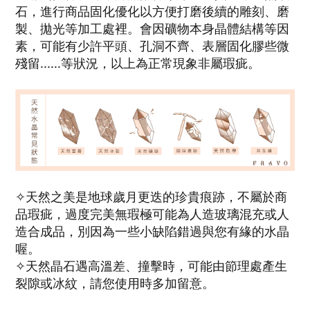
石，進行商品固化優化以方便打磨後續的雕刻、磨
製、拋光等加工處裡。會因礦物本身晶體結構等因
素，可能有少許平頭、孔洞不齊、表層固化膠些微
殘留......等狀況，以上為正常現象非屬瑕疵。
✧天然之美是地球歲月更迭的珍貴痕跡，不屬於商
品瑕疵，過度完美無瑕極可能為人造玻璃混充或人
造合成品，別因為一些小缺陷錯過與您有緣的水晶
喔。
✧天然晶石遇高溫差、撞擊時，可能由節理處產生
裂隙或冰紋，請您使用時多加留意。