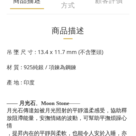
商品描述
顧客評價
方式
商品描述
吊 墜 尺 寸 : 13.4 x 11.7 mm
(不含墜頭)
材 質 : 925純銀 / 項鍊為鋼鍊
產 地 : 印度
—— 月光石
。
Moon Stone
——
月光石傳達如被月光照射的平靜溫柔感受，協助釋
放阻滯能量，安撫情緒的波動，可幫助平撫煩躁心
情
，提昇內在的平靜與柔軟，也能令人安於入睡，亦