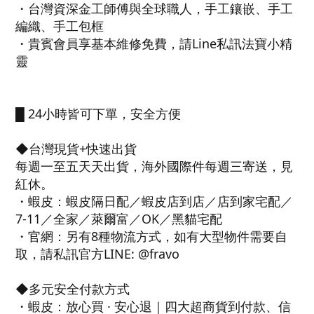
・台灣資深金工師傅與全球職人，手工鑲嵌、手工
編織、手工包框
・貴賓會員享基本維修免費，請Line私訊法寶小精
靈
█ 24小時皆可下單，安全方便
◆台灣現貨+快速出貨
每週一至五天天出貨，海外國際件每週三寄送，見
紅休。
・蝦皮：蝦皮隔日配／蝦皮店到店／店到家宅配／
7-11／全家／萊爾富／OK／黑貓宅配
・官網：另有8種物流方式，如有大型物件需要自
取，請私訊官方LINE: @fravo
◆多元安全付款方式
・蝦皮：放心買 · 安心退｜四大超商貨到付款、信