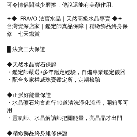
可令情侶間減少磨擦，傳說還能有美顏作用。
✦◆ FRAVO 法寶水晶｜天然高級水晶專賣 ◆✦
台灣資深店家｜鑑定師真品保障｜精緻飾品終身保
修｜七天鑑賞
█ 法寶三大保證
◆天然水晶寶石保證
・鑑定師嚴選+多年鑑定經驗，自備專業鑑定儀器
・配合多家權威珠寶鑑定所，定期檢驗
◆正派好能量保證
・水晶礦石均會進行10道清洗淨化流程，開箱即可
用
・靈氣師、水晶解讀師把關能量，亮晶晶才出門
◆精緻飾品終身維修保證