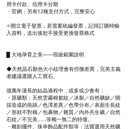
用卡付款、信用卡分期
・官網：另有12種支付方式，完整安心
✧開立電子發票，若需要統編發票，記得訂購時輸
入資料，送出後恕不接受更換發票格式
█ 大地孕育之美——瑕疵範圍說明
◆天然晶石顏色大小紋理會有些微差異，完美主義
者建議選購人工寶石。
億萬年漫長的結晶過程中，或多或少會有：
・原礦類：天然雲霧棉絮紋／冰裂／自然礦缺／開
採造成的痕跡／色澤差異／色帶分布／表面生長紋
／形狀不對稱／包裹物／雜質／內外共生礦／自然
石紋／不完美......等獨一無二的特徵。
・雕刻擺件、珠串飾品配件類等：法寶選用天然礦