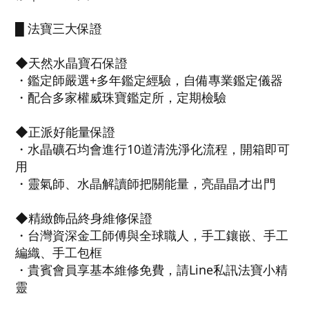
█ 法寶三大保證
◆天然水晶寶石保證
・鑑定師嚴選+多年鑑定經驗，自備專業鑑定儀器
・配合多家權威珠寶鑑定所，定期檢驗
◆正派好能量保證
・水晶礦石均會進行10道清洗淨化流程，開箱即可
用
・靈氣師、水晶解讀師把關能量，亮晶晶才出門
◆精緻飾品終身維修保證
・台灣資深金工師傅與全球職人，手工鑲嵌、手工
編織、手工包框
・貴賓會員享基本維修免費，請Line私訊法寶小精
靈