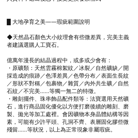
█ 大地孕育之美——瑕疵範圍說明
◆天然晶石顏色大小紋理會有些微差異，完美主義
者建議選購人工寶石。
億萬年漫長的結晶過程中，或多或少會有：
・原礦類：天然雲霧棉絮紋／冰裂／自然礦缺／開
採造成的痕跡／色澤差異／色帶分布／表面生長紋
／形狀不對稱／包裹物／雜質／內外共生礦／自然
石紋／不完美......等獨一無二的特徵。
・雕刻擺件、珠串飾品配件類等：法寶選用天然礦
石，進行商品固化優化以方便打磨後續的雕刻、磨
製、拋光等加工處裡。會因礦物本身晶體結構等因
素，可能有少許平頭、孔洞不齊、表層固化膠些微
殘留......等狀況，以上為正常現象非屬瑕疵。