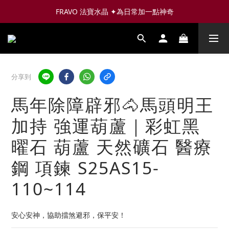
FRAVO 法寶水晶 ✦為日常加一點神奇
分享到
馬年除障辟邪🐴馬頭明王
加持 強運葫蘆｜彩虹黑
曜石 葫蘆 天然礦石 醫療
鋼 項鍊 S25AS15-
110~114
安心安神，協助擋煞避邪，保平安！