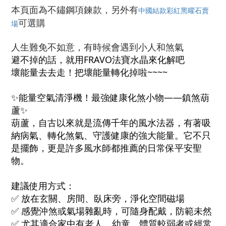
本頁面為不鏽鋼項鍊款，另外有
中國結款彩紅黑曜石賣
可選購
場
人生難免不如意，有時候會遇到小人和煞氣
避不掉的話，就用FRAVO法寶水晶來化解吧
壞能量去去走！把壞能量轉化掉啦~~~~
✨能量空氣清淨機！最強健康化煞小物——鎮煞葫
蘆✨
葫蘆，自古以來就是流傳千年的風水法器，有著吸
納病氣、轉化煞氣、守護健康的強大能量。它不只
是擺飾，更是許多風水師都推薦的日常保平安聖
物。
建議使用方式：
✅ 放在玄關、房間、臥床旁，淨化空間磁場
✅ 感覺沖煞或氣場雜亂時，可隨身配戴，防範未然
✅ 尤其適合家中有老人、幼童、體質較弱者或經常