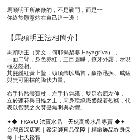
馬頭明王所象徵的，不是戰鬥，而是~~
你終於願意站在自己這一邊！
【馬頭明王法相簡介】
馬頭明王（梵文：何耶揭梨婆 Hayagrīva），
一面二臂，身色赤紅，三目圓睜，撩牙外露，示現
極忿怒相。
其髮鬚紅黃上豎，頭頂飾以馬首，象徵迅疾、威猛
與無可阻擋的降伏力量。
右手持骷髏寶杖，左手持鈎繩，雙足右屈左伸，
立於蓮花與日輪之上，周身環繞熾盛般若烈燄，代
表以智慧之火焚盡無明與恐懼。
✦◆ FRAVO 法寶水晶｜天然高級水晶專賣 ◆✦
台灣資深店家｜鑑定師真品保障｜精緻飾品終身保
修｜七天鑑賞