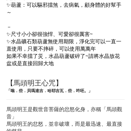
✨葫蘆：可以驅邪擋煞，去病氣，顧身體的好幫手
～
－
✨尺寸小小卻很強悍、可愛卻很厲害~
✨水晶礦石類葫蘆無使用期限，淨化完可以一直一
直使用，只要不摔碎，可以使用萬萬年
如果不幸擋了災，水晶葫蘆破碎了~請將水晶放花
盆或是直接回歸大地
【馬頭明王心咒】
「嗡．些．貝瑪達吉．哈耶吉瓦．些．吽呸。」
馬頭明王是觀世音菩薩的忿怒化身，亦稱「馬頭觀
音」
馬頭明王的忿怒，並非破壞，而是最迅速、最直接