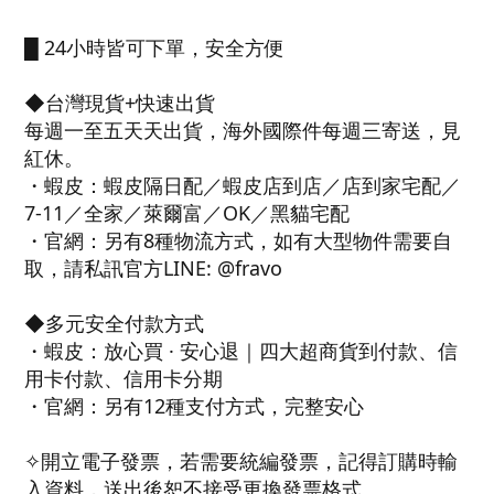
█ 24小時皆可下單，安全方便
◆台灣現貨+快速出貨
每週一至五天天出貨，海外國際件每週三寄送，見
紅休。
・蝦皮：蝦皮隔日配／蝦皮店到店／店到家宅配／
7-11／全家／萊爾富／OK／黑貓宅配
・官網：另有8種物流方式，如有大型物件需要自
取，請私訊官方LINE: @fravo
◆多元安全付款方式
・蝦皮：放心買 · 安心退｜四大超商貨到付款、信
用卡付款、信用卡分期
・官網：另有12種支付方式，完整安心
✧開立電子發票，若需要統編發票，記得訂購時輸
入資料，送出後恕不接受更換發票格式