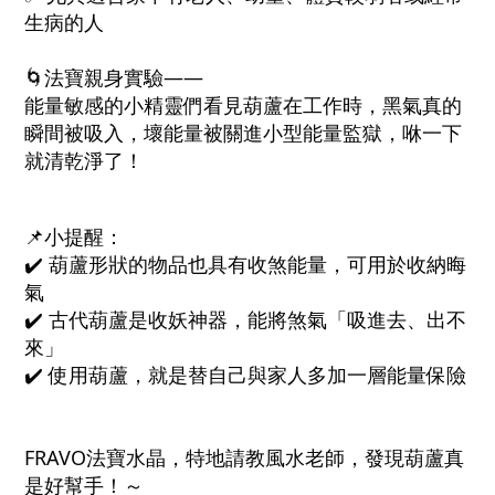
生病的人
🌀法寶親身實驗——
能量敏感的小精靈們看見葫蘆在工作時，黑氣真的
瞬間被吸入，壞能量被關進小型能量監獄，咻一下
就清乾淨了！
📌小提醒：
✔️ 葫蘆形狀的物品也具有收煞能量，可用於收納晦
氣
✔️ 古代葫蘆是收妖神器，能將煞氣「吸進去、出不
來」
✔️ 使用葫蘆，就是替自己與家人多加一層能量保險
FRAVO法寶水晶，特地請教風水老師，發現葫蘆真
是好幫手！～