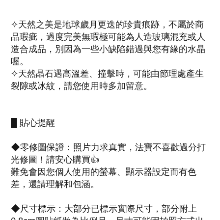
✧天然之美是地球歲月更迭的珍貴痕跡，不屬於商
品瑕疵，過度完美無瑕極可能為人造玻璃混充或人
造合成品，別因為一些小缺陷錯過與您有緣的水晶
喔。
✧天然晶石遇高溫差、撞擊時，可能由節理處產生
裂隙或冰紋，請您使用時多加留意。
█ 貼心提醒
◆零修圖保證：照片力求真實，法寶不喜歡過分打
光修圖！請安心購買👍
難免會因您個人使用的螢幕、顯示器設定而有色
差，還請理解和包涵。
◆尺寸標示：大部分已標示實際尺寸，部分附上