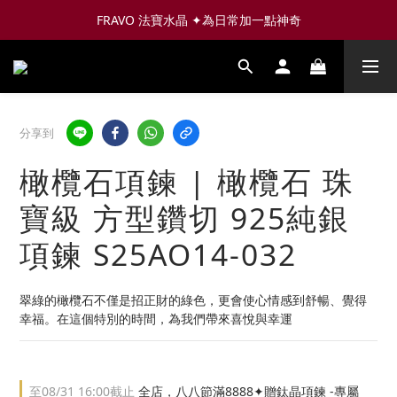
FRAVO 法寶水晶 ✦為日常加一點神奇
分享到
橄欖石項鍊 | 橄欖石 珠
寶級 方型鑽切 925純銀
項鍊 S25AO14-032
翠綠的橄欖石不僅是招正財的綠色，更會使心情感到舒暢、覺得
幸福。在這個特別的時間，為我們帶來喜悅與幸運​
至
08/31 16:00
截止
全店，八八節滿8888✦贈鈦晶項鍊 -專屬