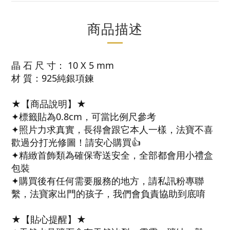
商品描述
晶 石 尺 寸： 10 X 5 mm
材 質：925純銀項鍊
★【商品說明】★
✦標籤貼為0.8cm，可當比例尺參考
✦照片力求真實，長得會跟它本人一樣，法寶不喜
歡過分打光修圖！請安心購買👍
✦精緻首飾類為確保寄送安全，全部都會用小禮盒
包裝
✦購買後有任何需要服務的地方，請私訊粉專聯
繫，法寶家出門的孩子，我們會負責協助到底唷
★【貼心提醒】★