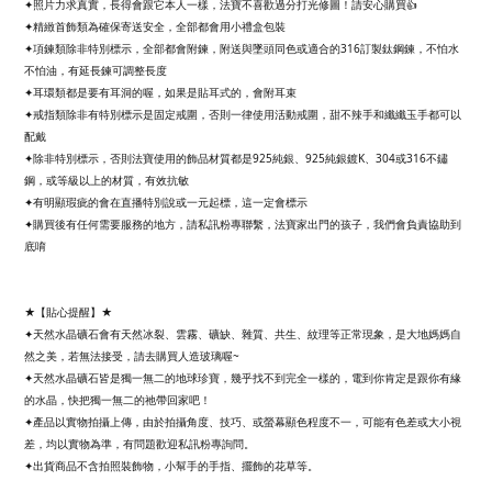
✦照片力求真實，長得會跟它本人一樣，法寶不喜歡過分打光修圖！請安心購買👍
✦精緻首飾類為確保寄送安全，全部都會用小禮盒包裝
✦項鍊類除非特別標示，全部都會附鍊，附送與墜頭同色或適合的316訂製鈦鋼鍊，不怕水
不怕油，有延長鍊可調整長度
✦耳環類都是要有耳洞的喔，如果是貼耳式的，會附耳束
✦戒指類除非有特別標示是固定戒圍，否則一律使用活動戒圍，甜不辣手和纖纖玉手都可以
配戴
✦除非特別標示，否則法寶使用的飾品材質都是925純銀、925純銀鍍K、304或316不鏽
鋼，或等級以上的材質，有效抗敏
✦有明顯瑕疵的會在直播特別說或一元起標，這一定會標示
✦購買後有任何需要服務的地方，請私訊粉專聯繫，法寶家出門的孩子，我們會負責協助到
底唷
★【貼心提醒】★
✦天然水晶礦石會有天然冰裂、雲霧、礦缺、雜質、共生、紋理等正常現象，是大地媽媽自
然之美，若無法接受，請去購買人造玻璃喔~
✦天然水晶礦石皆是獨一無二的地球珍寶，幾乎找不到完全一樣的，電到你肯定是跟你有緣
的水晶，快把獨一無二的祂帶回家吧！
✦產品以實物拍攝上傳，由於拍攝角度、技巧、或螢幕顯色程度不一，可能有色差或大小視
差，均以實物為準，有問題歡迎私訊粉專詢問。
✦出貨商品不含拍照裝飾物，小幫手的手指、擺飾的花草等。