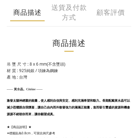
送貨及付款
商品描述
顧客評價
方式
商品描述
: 8 x 6 mm(
)
吊 墜 尺 寸
不含墜頭
: 925
/
材 質
純銀
項鍊為鋼鍊
:
產 地
台灣
—— 黃水晶。
Citrine ——
激發太陽神經叢的能量，使人感到自信與安定、感到充滿希望和動力。長期配戴黃水晶可以
減少恐懼跟自我懷疑，讓自己由內而外散發強力的滿滿正能量，進而吸引豐盛的資源和機會
源源不絕朝你而來，讓你願望成真。
★【商品說明】★
✦標籤貼為0.8cm，可當比例尺參考