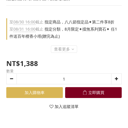
至
08/30 16:00
截止
指定商品，八八節指定品✦第二件享8折
至
08/31 16:00
截止
指定分類，8月限定✦擋煞系列寶石✦ 任1
件送百年檀香小塔(贈完為止)
查看更多
NT$1,388
數量
加入購物車
立即購買
加入追蹤清單