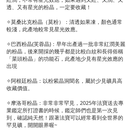
透、又有星光的粉晶，一定要收藏！
✧莫桑比克粉晶（莫粉）：清透如果凍，顏色通常
較淺，此產地較常見星光效應。
✧巴西粉晶(芙蓉晶)：早年出產過一批非常紅潤美麗
的粉晶，後來開採的幾乎都是比較白紋和長得俗稱
「菜頭粉晶」的功能石，此產地少見有星光效應的
出現
✧阿根廷粉晶：以粉紫晶洞聞名，屬於少見礦具高
收藏價值。
✧摩洛哥粉晶：非常非常罕見，2025年法寶送去專
業鑑定所打證書的時候，鑑定師們也是第一次見
到，確認純天然！跟著法寶可以經常看到全世界的
罕見礦，開開眼界喔~