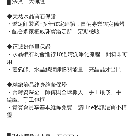
█ 法寶三大保證
◆天然水晶寶石保證
・鑑定師嚴選+多年鑑定經驗，自備專業鑑定儀器
・配合多家權威珠寶鑑定所，定期檢驗
◆正派好能量保證
・水晶礦石均會進行10道清洗淨化流程，開箱即可
用
・靈氣師、水晶解讀師把關能量，亮晶晶才出門
◆精緻飾品終身維修保證
・台灣資深金工師傅與全球職人，手工鑲嵌、手工
編織、手工包框
・貴賓會員享基本維修免費，請Line私訊法寶小精
靈