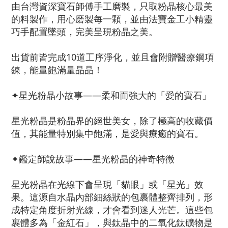
由台灣資深寶石師傅手工磨製，只取粉晶核心最美
的料製作，用心磨製每一顆，並由法寶金工小精靈
巧手配置墜頭，完美呈現粉晶之美。
出貨前皆完成10道工序淨化，並且會附贈醫療鋼項
鍊，能量飽滿量晶晶！
✦星光粉晶小故事——柔和而強大的「愛的寶石」
星光粉晶是粉晶界的絕世美女，除了極高的收藏價
值，其能量特別集中飽滿，是愛與療癒的寶石。
✦鑑定師說故事——星光粉晶的神奇特徵
星光粉晶在光線下會呈現「貓眼」或「星光」效
果。這源自水晶內部細絲狀的包裹體整齊排列，形
成特定角度折射光線，才會看到迷人光芒。這些包
裹體多為「金紅石」，與鈦晶中的二氧化鈦礦物是