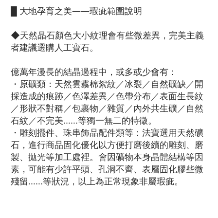
█ 大地孕育之美——瑕疵範圍說明
◆天然晶石顏色大小紋理會有些微差異，完美主義
者建議選購人工寶石。
億萬年漫長的結晶過程中，或多或少會有：
・
原礦類：天然雲霧棉絮紋／冰裂／自然礦缺／開
採造成的痕跡／色澤差異／色帶分布／表面生長紋
／形狀不對稱／包裹物／雜質／內外共生礦／自然
石紋／不完美......等獨一無二的特徵。
・
雕刻擺件、珠串飾品配件類等：法寶選用天然礦
石，進行商品固化優化以方便打磨後續的雕刻、磨
製、拋光等加工處裡。會因礦物本身晶體結構等因
素，可能
有少許平頭、孔洞不齊、表層固化膠些微
殘留......等狀況，以上為正常現象非屬瑕疵。