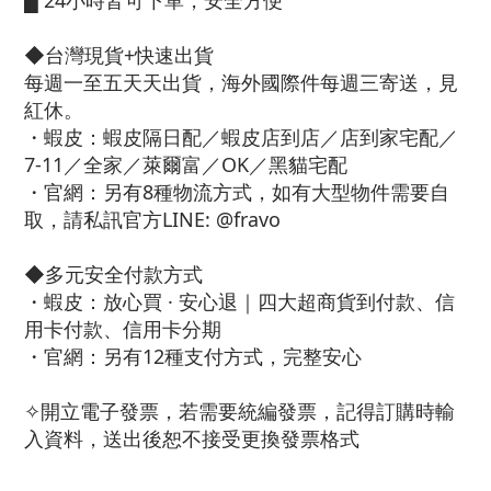
█
24小時皆可下單，安全方便
◆台灣現貨+快速出貨
每週一至五天天出貨，海外國際件每週三寄送，見
紅休。
・蝦皮：蝦皮隔日配／蝦皮店到店／店到家宅配／
7-11／全家／萊爾富／OK／黑貓宅配
・官網：另有8種物流方式，如有大型物件需要自
取，請私訊官方LINE: @fravo
◆多元安全付款方式
・蝦皮：放心買 · 安心退｜四大超商貨到付款、信
用卡付款、信用卡分期
・官網：另有12種支付方式，完整安心
✧開立電子發票，若需要統編發票，記得訂購時輸
入資料，送出後恕不接受更換發票格式