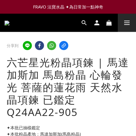
FRAVO 法寶水晶 ✦為日常加一點神奇
分享到
六芒星光粉晶項鍊 | 馬達
加斯加 馬島粉晶 心輪發
光 菩薩的蓮花雨 天然水
晶項鍊 已鑑定
Q24AA22-905
✦本批已抽樣鑑定
✦本批粉晶產地：馬達加斯加(馬島粉晶)