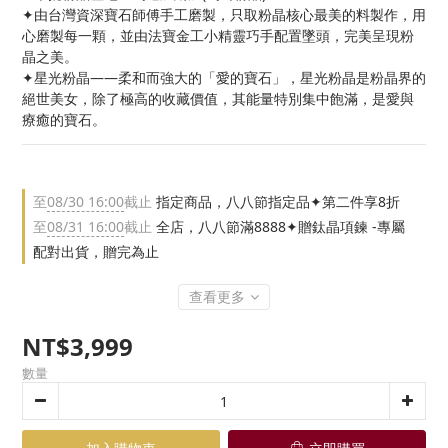
✦由台灣資深寶石師傅手工磨製，只取粉晶核心最美的料製作，用
心磨製每一顆，並由法寶金工小精靈巧手配置墜頭，完美呈現粉
晶之美。
✦星光粉晶——柔和而強大的「愛的寶石」，星光粉晶是粉晶界的
絕世美女，除了極高的收藏價值，其能量特別集中飽滿，是愛與
療癒的寶石。
至
08/30 16:00
截止
指定商品，八八節指定品✦第二件享8折
至
08/31 16:00
截止
全店，八八節滿8888✦贈鈦晶項鍊 -專屬
配對出貨，贈完為止
查看更多
NT$3,999
數量