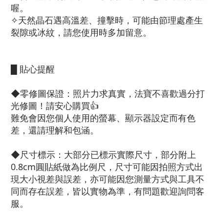
喔。
✧天然晶石遇高溫差、撞擊時，可能由節理處產生
裂隙或冰紋，請您使用時多加留意。
█ 貼心提醒
◆零修圖保證：照片力求真實，法寶不喜歡過分打
光修圖！請安心購買👍
難免會因您個人使用的螢幕、顯示器設定而有色
差，還請理解和包涵。
◆尺寸標示：大部分已標示實際尺寸，部分附上
0.8cm圓貼紙做為比例尺，尺寸可能因拍照方式出
現大小視差與誤差，亦可能因您測量方式與工具不
同而存在誤差，皆以實物為準，有問題歡迎詢問客
服。