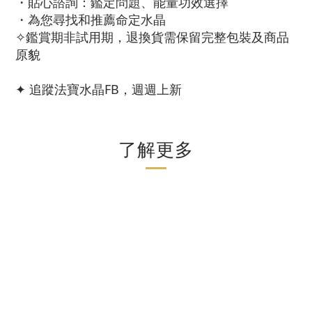
・貼心諮詢：鑑定問題、能量功效選擇
・為您尋找和推薦命定水晶
✧鑑賞期非試用期，退換貨需保留完整包裝及商品
原貌
✦ 追蹤法寶水晶FB，週週上新
了解更多