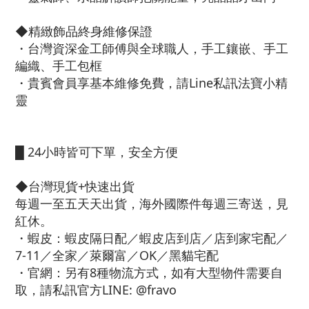
◆精緻飾品終身維修保證
・台灣資深金工師傅與全球職人，手工鑲嵌、手工
編織、手工包框
・貴賓會員享基本維修免費，請Line私訊法寶小精
靈
█ 24小時皆可下單，安全方便
◆台灣現貨+快速出貨
每週一至五天天出貨，海外國際件每週三寄送，見
紅休。
・蝦皮：蝦皮隔日配／蝦皮店到店／店到家宅配／
7-11／全家／萊爾富／OK／黑貓宅配
・官網：另有8種物流方式，如有大型物件需要自
取，請私訊官方LINE: @fravo