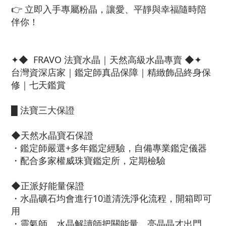
👉 立即入手專屬粉晶，讓愛、平靜與幸福隨時陪
伴你！
✦◆ FRAVO 法寶水晶｜天然高級水晶專賣 ◆✦
台灣資深店家｜鑑定師真品保障｜精緻飾品終身保
修｜七天鑑賞
█ 法寶三大保證
◆天然水晶寶石保證
・鑑定師嚴選+多年鑑定經驗，自備專業鑑定儀器
・配合多家權威珠寶鑑定所，定期檢驗
◆正派好能量保證
・水晶礦石均會進行10道清洗淨化流程，開箱即可
用
・靈氣師、水晶解讀師把關能量，亮晶晶才出門