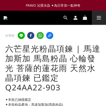
FRAVO 法寶水晶 ✦為日常加一點神奇
分享到
六芒星光粉晶項鍊 | 馬達
加斯加 馬島粉晶 心輪發
光 菩薩的蓮花雨 天然水
晶項鍊 已鑑定
Q24AA22-903
✦本批已抽樣鑑定
✦本批粉晶產地：馬達加斯加(馬島粉晶)