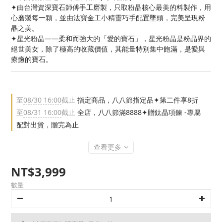
✦由台灣資深寶石師傅手工磨製，只取粉晶核心最美的料製作，用
心磨製每一顆，並由法寶金工小精靈巧手配置墜頭，完美呈現粉
晶之美。
✦星光粉晶——柔和而強大的「愛的寶石」，星光粉晶是粉晶界的
絕世美女，除了極高的收藏價值，其能量特別集中飽滿，是愛與
療癒的寶石。
至
08/30 16:00
截止
指定商品，八八節指定品✦第二件享8折
至
08/31 16:00
截止
全店，八八節滿8888✦贈鈦晶項鍊 -專屬
配對出貨，贈完為止
查看更多
NT$3,999
數量