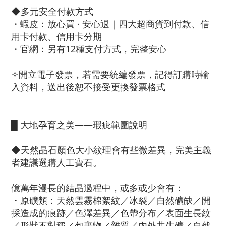
◆多元安全付款方式
・蝦皮：放心買 · 安心退｜四大超商貨到付款、信
用卡付款、信用卡分期
・官網：另有12種支付方式，完整安心
✧開立電子發票，若需要統編發票，記得訂購時輸
入資料，送出後恕不接受更換發票格式
█ 大地孕育之美——瑕疵範圍說明
◆天然晶石顏色大小紋理會有些微差異，完美主義
者建議選購人工寶石。
億萬年漫長的結晶過程中，或多或少會有：
・原礦類：天然雲霧棉絮紋／冰裂／自然礦缺／開
採造成的痕跡／色澤差異／色帶分布／表面生長紋
／形狀不對稱／包裹物／雜質／內外共生礦／自然