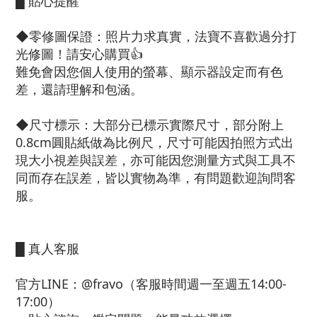
█ 貼心提醒
◆零修圖保證：照片力求真實，法寶不喜歡過分打
光修圖！請安心購買👍
難免會因您個人使用的螢幕、顯示器設定而有色
差，還請理解和包涵。
◆尺寸標示：大部分已標示實際尺寸，部分附上
0.8cm圓貼紙做為比例尺，尺寸可能因拍照方式出
現大小視差與誤差，亦可能因您測量方式與工具不
同而存在誤差，皆以實物為準，有問題歡迎詢問客
服。
█ 真人客服
官方LINE：@fravo（客服時間週一至週五14:00-
17:00）