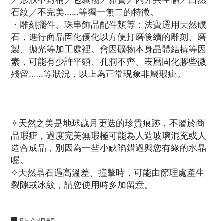
石紋／不完美......等獨一無二的特徵。
・雕刻擺件、珠串飾品配件類等：法寶選用天然礦
石，進行商品固化優化以方便打磨後續的雕刻、磨
製、拋光等加工處裡。會因礦物本身晶體結構等因
素，可能有少許平頭、孔洞不齊、表層固化膠些微
殘留......等狀況，以上為正常現象非屬瑕疵。
✧天然之美是地球歲月更迭的珍貴痕跡，不屬於商
品瑕疵，過度完美無瑕極可能為人造玻璃混充或人
造合成品，別因為一些小缺陷錯過與您有緣的水晶
喔。
✧天然晶石遇高溫差、撞擊時，可能由節理處產生
裂隙或冰紋，請您使用時多加留意。