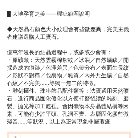
█ 大地孕育之美——瑕疵範圍說明
◆天然晶石顏色大小紋理會有些微差異，完美主義
者建議選購人工寶石。
億萬年漫長的結晶過程中，或多或少會有：
・
原礦類：天然雲霧棉絮紋／冰裂／自然礦缺／開
採造成的痕跡／色澤差異／色帶分布／表面生長紋
／形狀不對稱／包裹物／雜質／內外共生礦／自然
石紋／不完美......等獨一無二的特徵。
・
雕刻擺件、珠串飾品配件類等：法寶選用天然礦
石，進行商品固化優化以方便打磨後續的雕刻、磨
製、拋光等加工處裡。會因礦物本身晶體結構等因
素，可能
有少許平頭、孔洞不齊、表層固化膠些微
殘留......等狀況，以上為正常現象非屬瑕疵。