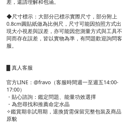
差，還請理解和包涵。
◆尺寸標示：大部分已標示實際尺寸，部分附上
0.8cm圓貼紙做為比例尺，尺寸可能因拍照方式出
現大小視差與誤差，亦可能因您測量方式與工具不
同而存在誤差，皆以實物為準，有問題歡迎詢問客
服。
█ 真人客服
官方LINE：@fravo（客服時間週一至週五14:00-
17:00）
・貼心諮詢：鑑定問題、能量功效選擇
・為您尋找和推薦命定水晶
✧鑑賞期非試用期，退換貨需保留完整包裝及商品
原貌