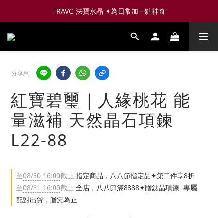
FRAVO 法寶水晶 ✦為日常加一點神奇
分享到
紅寶碧璽｜人緣桃花 能
量滋補 天然晶石項鍊
L22-88
至
08/30 16:00
截止
指定商品，八八節指定品✦第二件享8折
至
08/31 16:00
截止
全店，八八節滿8888✦贈鈦晶項鍊 -專屬
配對出貨，贈完為止