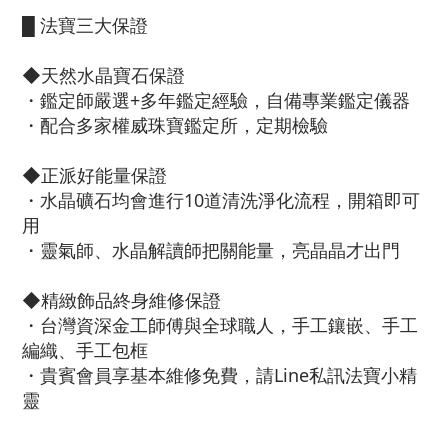
█ 法寶三大保證
◆天然水晶寶石保證
・鑑定師嚴選+多年鑑定經驗，自備專業鑑定儀器
・配合多家權威珠寶鑑定所，定期檢驗
◆正派好能量保證
・水晶礦石均會進行10道清洗淨化流程，開箱即可
用
・靈氣師、水晶解讀師把關能量，亮晶晶才出門
◆精緻飾品終身維修保證
・台灣資深金工師傅與全球職人，手工鑲嵌、手工
編織、手工包框
・貴賓會員享基本維修免費，請Line私訊法寶小精
靈