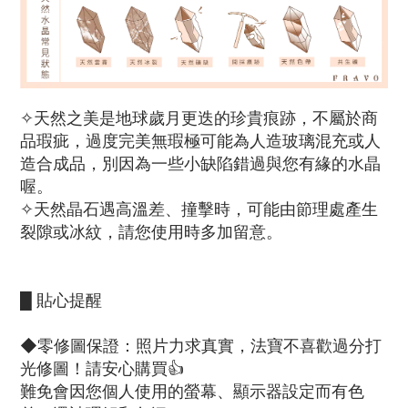
✧
天然之美是地球歲月更迭的珍貴痕跡，不屬於商
品瑕疵，過度完美無瑕極可能為人造玻璃混充或人
造合成品，別因為一些小缺陷錯過與您有緣的水晶
喔。
✧天然晶石遇高溫差、撞擊時，可能由節理處產生
裂隙或冰紋，請您使用時多加留意。
█ 貼心提醒
◆零修圖保證：照片力求真實，法寶不喜歡過分打
光修圖！請安心購買👍
難免會因您個人使用的螢幕、顯示器設定而有色