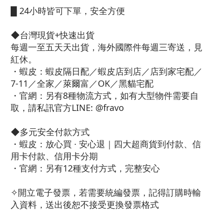
█
24小時皆可下單，安全方便
◆台灣現貨+快速出貨
每週一至五天天出貨，海外國際件每週三寄送，見
紅休。
・蝦皮：蝦皮隔日配／蝦皮店到店／店到家宅配／
7-11／全家／萊爾富／OK／黑貓宅配
・官網：另有8種物流方式，如有大型物件需要自
取，請私訊官方LINE: @fravo
◆多元安全付款方式
・蝦皮：放心買 · 安心退｜四大超商貨到付款、信
用卡付款、信用卡分期
・官網：另有12種支付方式，完整安心
✧開立電子發票，若需要統編發票，記得訂購時輸
入資料，送出後恕不接受更換發票格式