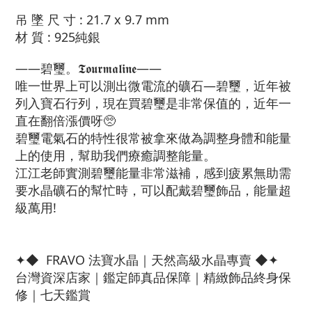
吊 墜 尺 寸 : 21.7 x 9.7 mm
材 質 : 925純銀
——碧璽。𝕿𝖔𝖚𝖗𝖒𝖆𝖑𝖎𝖓𝖊——
唯一世界上可以測出微電流的礦石—碧璽，近年被
列入寶石行列，現在買碧璽是非常保值的，近年一
直在翻倍漲價呀🥺
碧璽電氣石的特性很常被拿來做為調整身體和能量
上的使用，幫助我們療癒調整能量。
江江老師實測碧璽能量非常滋補，感到疲累無助需
要水晶礦石的幫忙時，可以配戴碧璽飾品，能量超
級萬用!
✦◆ FRAVO 法寶水晶｜天然高級水晶專賣 ◆✦
台灣資深店家｜鑑定師真品保障｜精緻飾品終身保
修｜七天鑑賞