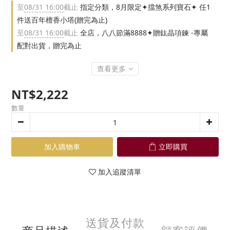
至
08/31 16:00
截止
指定分類，8月限定✦擋煞系列寶石✦ 任1
件送百年檀香小塔(贈完為止)
至
08/31 16:00
截止
全店，八八節滿8888✦贈鈦晶項鍊 -專屬
配對出貨，贈完為止
查看更多
NT$2,222
數量
加入購物車
立即購買
加入追蹤清單
送貨及付款