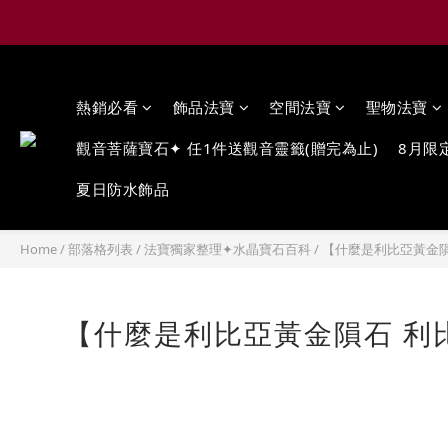
熱銷必看
飾品法寶
空間法寶
聖物法寶
觀音菩薩寶石✦ 任1件送觀音靈籤(贈完為止)
8月限
夏日防水飾品
Home
/
部落格列表
/
法寶獨家整理✦水晶寶石百科
/
【什麼是利比亞黃金隕石 利
【什麼是利比亞黃金隕石 利比亞沙漠玻