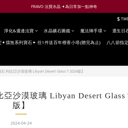
FRAVO 法寶水晶 ✦為日常加一點神奇
$
TW
淨化&週邊法寶
水晶礦石圖鑑
魔法陣手環
選生日
定✦擋煞系列寶石✦ 任1件送百年檀香小塔(贈完為止)
八八節指定
比亞沙漠玻璃 Libyan Desert Glass？2024版】
璃 Libyan Desert Glass
版】
2024-04-24