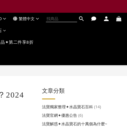
D
繁體中文
石
品✦第二件享8折
文章分類
？2024
法寶獨家整理✦水晶寶石百科
(14)
法寶官網✦優惠公告
(6)
法寶解惑✦水晶寶石的十萬個為什麼~