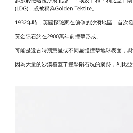
起源於撒哈拉沙漠北部，「埃及」和「利比亞」南方的交界處
(LDG)，或被稱為Golden Tektite。
1932年時，英國探險家在偏僻的沙漠地區，首次
黃金隕石約在2900萬年前撞擊形成。
可能是遠古時期慧星或不同星體撞擊地球表面，與
因為大量的沙漠覆蓋了撞擊隕石坑的蹤跡，利比亞