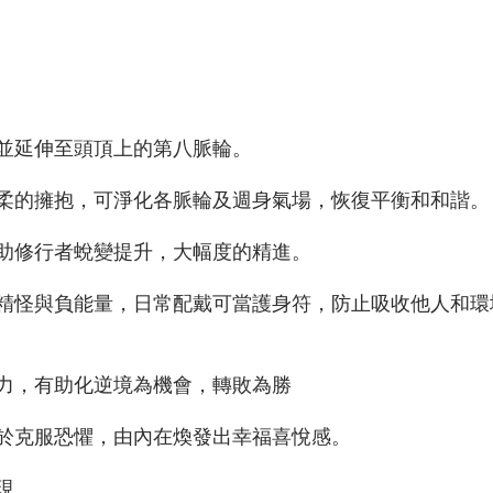
並延伸至頭頂上的第八脈輪。
柔的擁抱，可淨化各脈輪及週身氣場，恢復平衡和和諧。
助修行者蛻變提升，大幅度的精進。
精怪與負能量，日常配戴可當護身符，防止吸收他人和環
力，有助化逆境為機會，轉敗為勝
於克服恐懼，由內在煥發出幸福喜悅感。
現