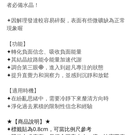
者必備水晶！
✦
因解理發達較容易碎裂，表面有些微礦缺為正常
現象喔
【功能】
✦
轉化負面信念、吸收負面能量
✦
其結晶紋路能令能量加速代謝
✦
調合第三眼
🧿
，進入到超凡專注的狀態
✦
提升直覺力和洞察力，並感到沉靜和放鬆
【適用時機】
✦
在紛亂思緒中，需要冷靜下來釐清方向時
✦
淨化過去累積的限制性信念和經驗
★【商品說明】★
✦標籤貼為0.8cm，可當比例尺參考