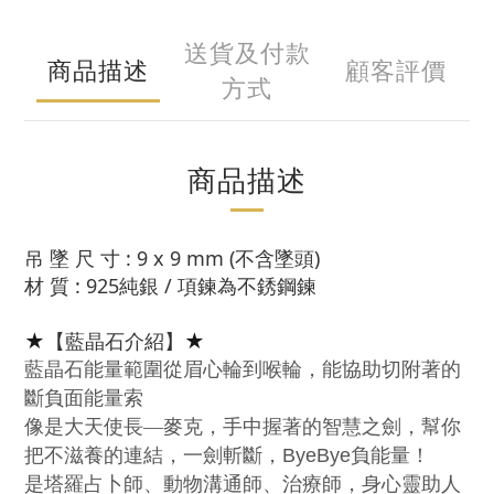
送貨及付款
商品描述
顧客評價
方式
商品描述
吊 墜 尺 寸 : 9 x 9 mm (不含墜頭)
材 質 : 925純銀 / 項鍊為不銹鋼鍊
★
【藍晶石介紹】
★
藍晶石能量範圍從眉心輪到喉輪，能協助切附著的
斷負面能量索
像是大天使長—麥克，手中握著的智慧之劍，幫你
把不滋養的連結，一劍斬斷，
ByeBye
負能量！
是塔羅占卜師、動物溝通師、治療師，身心靈助人