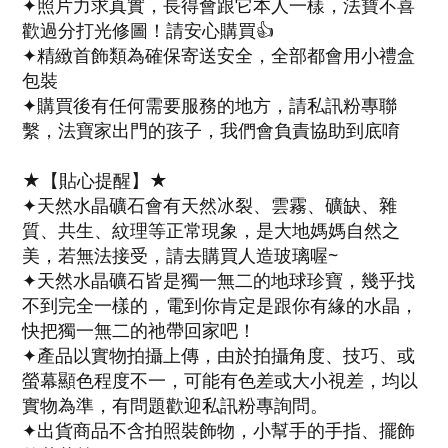
✦照片力求真實，長得會跟它本人一樣，法寶不喜
歡過分打光修圖！請安心購買👍
✦精緻首飾類為確保寄送安全，全部都會用小禮盒
包裝
✦購買後有任何需要服務的地方，請私訊粉專聯
繫，法寶家出門的孩子，我們會負責協助到底唷
★【貼心提醒】★
✦天然水晶礦石會有天然冰裂、雲霧、礦缺、雜
質、共生、紋理等正常現象，是大地媽媽自然之
美，若無法接受，請去購買人造玻璃喔~
✦天然水晶礦石皆是獨一無二的地球珍寶，幾乎找
不到完全一樣的，電到你肯定是跟你有緣的水晶，
快把獨一無二的祂帶回家吧！
✦產品以實物拍攝上傳，由於拍攝角度、技巧、或
螢幕顯色程度不一，可能有色差或大小視差，均以
實物為準，有問題歡迎私訊粉專詢問。
✦出貨商品不含拍照裝飾物，小幫手的手指、擺飾