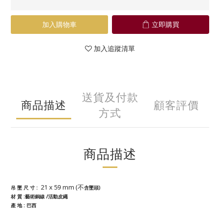
加入購物車
立即購買
加入追蹤清單
送貨及付款
商品描述
顧客評價
方式
商品描述
21 x 59 mm (不
吊 墜 尺 寸
:
含墜頭
)
材 質
:藝術銅線 /活動皮繩
產 地
:
巴西