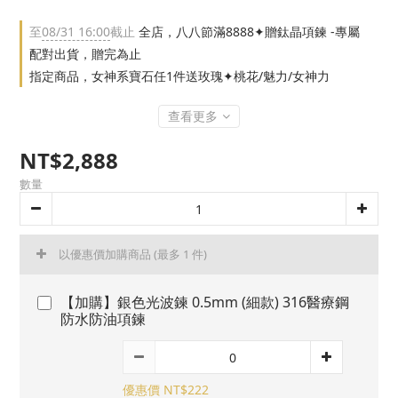
至
08/31 16:00
截止
全店，八八節滿8888✦贈鈦晶項鍊 -專屬
配對出貨，贈完為止
指定商品，女神系寶石任1件送玫瑰✦桃花/魅力/女神力
查看更多
NT$2,888
數量
以優惠價加購商品
(最多 1 件)
【加購】銀色光波鍊 0.5mm (細款) 316醫療鋼
防水防油項鍊
優惠價 NT$222