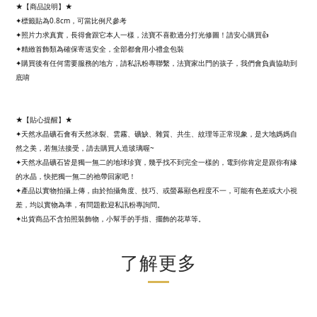
★【商品說明】★
✦標籤貼為0.8cm，可當比例尺參考
✦照片力求真實，長得會跟它本人一樣，法寶不喜歡過分打光修圖！請安心購買👍
✦精緻首飾類為確保寄送安全，全部都會用小禮盒包裝
✦購買後有任何需要服務的地方，請私訊粉專聯繫，法寶家出門的孩子，我們會負責協助到
底唷
★【貼心提醒】★
✦天然水晶礦石會有天然冰裂、雲霧、礦缺、雜質、共生、紋理等正常現象，是大地媽媽自
然之美，若無法接受，請去購買人造玻璃喔~
✦天然水晶礦石皆是獨一無二的地球珍寶，幾乎找不到完全一樣的，電到你肯定是跟你有緣
的水晶，快把獨一無二的祂帶回家吧！
✦產品以實物拍攝上傳，由於拍攝角度、技巧、或螢幕顯色程度不一，可能有色差或大小視
差，均以實物為準，有問題歡迎私訊粉專詢問。
✦出貨商品不含拍照裝飾物，小幫手的手指、擺飾的花草等。
了解更多