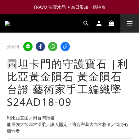
FRAVO 法寶水晶 ✦為日常加一點神奇
分享到
圖坦卡門的守護寶石 |利
比亞黃金隕石 黃金隕石
台證 藝術家手工編織墜
S24AD18-09
利比亞直送／附台灣證書 
能量強大卻非常溫柔／讓人堅定／適合害羞內向性格者／或身心
纖弱者