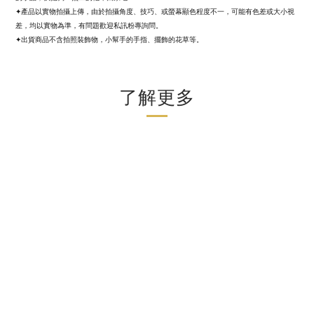
✦產品以實物拍攝上傳，由於拍攝角度、技巧、或螢幕顯色程度不一，可能有色差或大小視
差，均以實物為準，有問題歡迎私訊粉專詢問。
✦出貨商品不含拍照裝飾物，小幫手的手指、擺飾的花草等。
了解更多