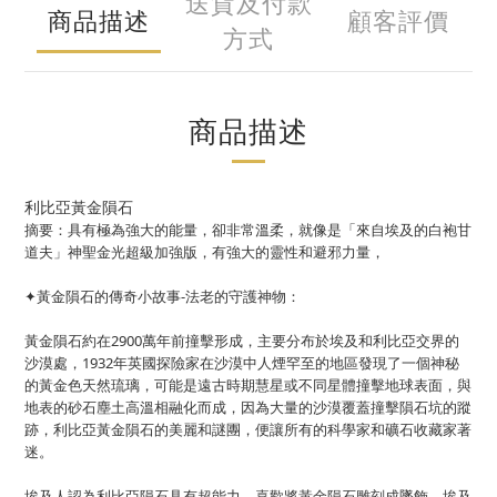
送貨及付款
商品描述
顧客評價
方式
商品描述
利比亞黃金隕石
摘要：具有極為強大的能量，卻非常溫柔，就像是「來自埃及的白袍甘
道夫」神聖金光超級加強版，有強大的靈性和避邪力量，
✦黃金隕石的傳奇小故事-法老的守護神物：
黃金隕石約在2900萬年前撞擊形成，主要分布於埃及和利比亞交界的
沙漠處，1932年英國探險家在沙漠中人煙罕至的地區發現了一個神秘
的黃金色天然琉璃，可能是遠古時期慧星或不同星體撞擊地球表面，與
地表的砂石塵土高溫相融化而成，因為大量的沙漠覆蓋撞擊隕石坑的蹤
跡，利比亞黃金隕石的美麗和謎團，便讓所有的科學家和礦石收藏家著
迷。
埃及人認為利比亞隕石具有超能力，喜歡將黃金隕石雕刻成墜飾，埃及