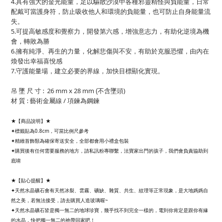
4.具有強大的金光能量，足以驅散沙漠中各種邪靈精怪與負能量，日常
配戴可當護身符，防止吸收他人和環境的負能量，也可防止自身能量流
失。
5.可提高敏感度和覺察力，開發第六感，增強意志力，有助化逆境為機
會，轉敗為勝
6.擁有純淨、再生的力量，化解悲傷與不安，有助於克服恐懼，由內在
煥發出幸福喜悅感
7.守護能量場，建立必要的界線，加快目標顯化實現。
吊 墜 尺 寸 :
26 mm x 28
mm
)
(不
含墜頭
材 質 : 藝術金屬線
/ 項鍊為鋼鍊
★【商品說明】★
✦標籤貼為0.8cm，可當比例尺參考
✦精緻首飾類為確保寄送安全，全部都會用小禮盒包裝
✦購買後有任何需要服務的地方，請私訊粉專聯繫，法寶家出門的孩子，我們會負責協助到
底唷
★【貼心提醒】★
✦天然水晶礦石會有天然冰裂、雲霧、礦缺、雜質、共生、紋理等正常現象，是大地媽媽自
然之美，若無法接受，請去購買人造玻璃喔~
✦天然水晶礦石皆是獨一無二的地球珍寶，幾乎找不到完全一樣的，電到你肯定是跟你有緣
的水晶，快把獨一無二的祂帶回家吧！