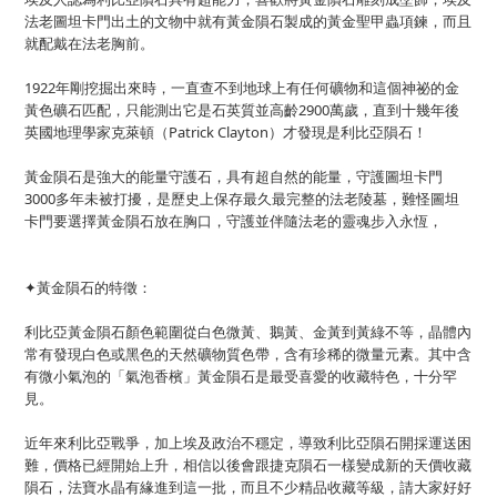
法老圖坦卡門出土的文物中就有黃金隕石製成的黃金聖甲蟲項鍊，而且
就配戴在法老胸前。
1922年剛挖掘出來時，一直查不到地球上有任何礦物和這個神祕的金
黃色礦石匹配，只能測出它是石英質並高齡2900萬歲，直到十幾年後
英國地理學家克萊頓（Patrick Clayton）才發現是利比亞隕石！
黃金隕石是強大的能量守護石，具有超自然的能量，守護圖坦卡門
3000多年未被打擾，是歷史上保存最久最完整的法老陵墓，難怪圖坦
卡門要選擇黃金隕石放在胸口，守護並伴隨法老的靈魂步入永恆，
✦黃金隕石的特徵：
利比亞黃金隕石顏色範圍從白色微黃、鵝黃、金黃到黃綠不等，晶體內
常有發現白色或黑色的天然礦物質色帶，含有珍稀的微量元素。其中含
有微小氣泡的「氣泡香檳」黃金隕石是最受喜愛的收藏特色，十分罕
見。
近年來利比亞戰爭，加上埃及政治不穩定，導致利比亞隕石開採運送困
難，價格已經開始上升，相信以後會跟捷克隕石一樣變成新的天價收藏
隕石，法寶水晶有緣進到這一批，而且不少精品收藏等級，請大家好好