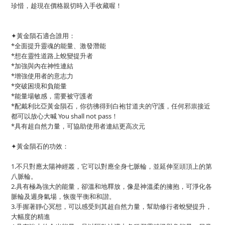
珍惜，趁現在價格親切時入手收藏喔！
✦黃金隕石適合誰用：
*全面提升靈魂的能量、激發潛能
*想在靈性道路上蛻變提升者
*加強與內在神性連結
*增強使用者的意志力
*突破困境和負能量
*能量場敏感，需要被守護者
*配戴利比亞黃金隕石，你彷彿得到白袍甘道夫的守護，任何邪祟接近
都可以放心大喊 You shall not pass！
*具有超自然力量，可協助使用者連結更高次元
✦黃金隕石的功效：
1.不只對應太陽神經叢，它可以對應全身七脈輪，並延伸至頭頂上的第
八脈輪。
2.具有極為強大的能量，卻溫和地釋放，像是神溫柔的擁抱，可淨化各
脈輪及週身氣場，恢復平衡和和諧。
3.手握著靜心冥想，可以感受到其超自然力量，幫助修行者蛻變提升，
大幅度的精進